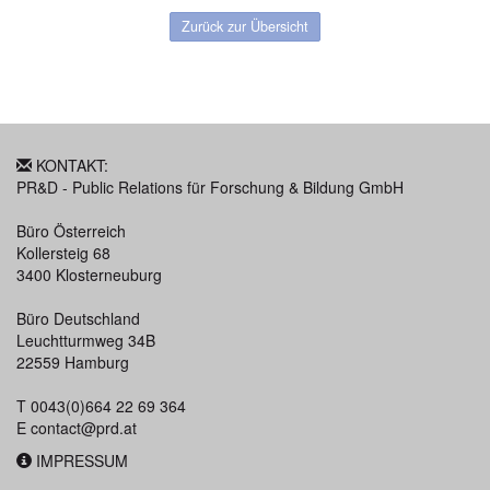
Zurück zur Übersicht
KONTAKT:
PR&D - Public Relations für Forschung & Bildung GmbH
Büro Österreich
Kollersteig 68
3400 Klosterneuburg
Büro Deutschland
Leuchtturmweg 34B
22559 Hamburg
T 0043(0)664 22 69 364
E
contact@prd.at
IMPRESSUM