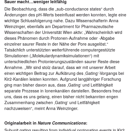
Sauer macht…weniger leitfähig
Die Beobachtung, dass die „sub-conductance states“ durch
Änderungen des pH-Werts beeinflusst werden konnten, legte eine
wichtige Schlussfolgerung nahe. Dazu Wissenschafterin Anna
Weinzinger, ebenfalls am Department für Pharmazeutische
Wissenschaften der Universität Wien aktiv: „Wahrscheinlich wird
dieses Phänomen durch Protonen-Aufnahme oder -Abgabe
einzelner saurer Reste in der Nähe der Pore ausgelöst.“
Tatsächlich unterstützten weiterführende computergestützte
Simulationen („Molekulardynamiksimulationen“) mit
unterschiedlichen Protonierungszuständen saurer Reste diese
Annahme. „Wir sind stolz darauf, dass wir mit unserer Arbeit
einen wichtigen Beitrag zur Aufklärung des ‚Gating‘-Vorgangs bei
Kir2-Kanälen leisten konnten. Aufgrund langjähriger Forschung
ging man bisher davon aus, dass ,Gating‘ und Leitfähigkeit
separate Prozesse in Ionenkanälen darstellen. Besonders freut
uns, dass es uns gelang, einen bisher nicht bekannten engen
Zusammenhang zwischen ‚Gating‘ und Leitfähigkeit
nachzuweisen“, meint Anna Weinzinger.
Originalarbeit in
Nature Communications
:
Subunit gating resulting from individual protonation events in Kir2