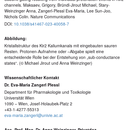
channels. Maksaev, Grigory, Bründl-Jirout Michael, Stary-
Weinzinger Anna, Zangerl-Plessl Eva-Maria, Lee Sun-Joo,
Nichols Colin. Nature Communications
DOI:
10.1038/s41467-023-40058-7
Abbildung:
Kristallstruktur des Kir2 Kaliumkanals mit eingebauten sauren
Resten. Protonen-Aufnahme oder –Abgabe spielt eine
entscheidende Rolle bei der Entstehung von „sub-conductance
states“. (© Michael Jirout und Anna Weinzinger)
Wissenschaftlicher Kontakt
Dr. Eva-Maria Zangerl Plessl
Department für Pharmakologie und Toxikologie
Universität Wien
1090 – Wien, Josef-Holaubek-Platz 2
+43-1-4277-55313
eva-maria.zangerl@univie.ac.at
Ass.-Prof. Mag. Dr. Anna Weinzinger, Privatdoz.