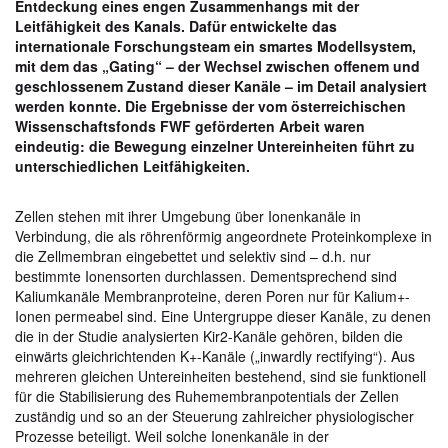
Entdeckung eines engen Zusammenhangs mit der
Leitfähigkeit des Kanals. Dafür entwickelte das
internationale Forschungsteam ein smartes Modellsystem,
mit dem das „Gating“ – der Wechsel zwischen offenem und
geschlossenem Zustand dieser Kanäle – im Detail analysiert
werden konnte. Die Ergebnisse der vom österreichischen
Wissenschaftsfonds FWF geförderten Arbeit waren
eindeutig: die Bewegung einzelner Untereinheiten führt zu
unterschiedlichen Leitfähigkeiten.
Zellen stehen mit ihrer Umgebung über Ionenkanäle in
Verbindung, die als röhrenförmig angeordnete Proteinkomplexe in
die Zellmembran eingebettet und selektiv sind – d.h. nur
bestimmte Ionensorten durchlassen. Dementsprechend sind
Kaliumkanäle Membranproteine, deren Poren nur für Kalium+-
Ionen permeabel sind. Eine Untergruppe dieser Kanäle, zu denen
die in der Studie analysierten Kir2-Kanäle gehören, bilden die
einwärts gleichrichtenden K+-Kanäle („inwardly rectifying“). Aus
mehreren gleichen Untereinheiten bestehend, sind sie funktionell
für die Stabilisierung des Ruhemembranpotentials der Zellen
zuständig und so an der Steuerung zahlreicher physiologischer
Prozesse beteiligt. Weil solche Ionenkanäle in der