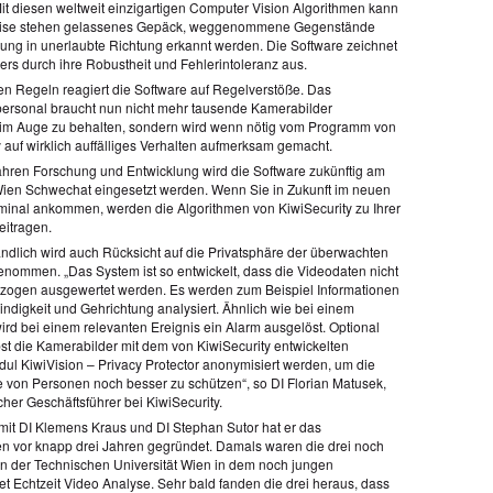
Mit diesen weltweit einzigartigen Computer Vision Algorithmen kann
eise stehen gelassenes Gepäck, weggenommene Gegenstände
ng in unerlaubte Richtung erkannt werden. Die Software zeichnet
ers durch ihre Robustheit und Fehlerintoleranz aus.
ten Regeln reagiert die Software auf Regelverstöße. Das
personal braucht nun nicht mehr tausende Kamerabilder
g im Auge zu behalten, sondern wird wenn nötig vom Programm von
 auf wirklich auffälliges Verhalten aufmerksam gemacht.
ahren Forschung und Entwicklung wird die Software zukünftig am
ien Schwechat eingesetzt werden. Wenn Sie in Zukunft im neuen
minal ankommen, werden die Algorithmen von KiwiSecurity zu Ihrer
eitragen.
ändlich wird auch Rücksicht auf die Privatsphäre der überwachten
nommen. „Das System ist so entwickelt, dass die Videodaten nicht
ogen ausgewertet werden. Es werden zum Beispiel Informationen
ndigkeit und Gehrichtung analysiert. Ähnlich wie bei einem
wird bei einem relevanten Ereignis ein Alarm ausgelöst. Optional
st die Kamerabilder mit dem von KiwiSecurity entwickelten
ul KiwiVision – Privacy Protector anonymisiert werden, um die
e von Personen noch besser zu schützen“, so DI Florian Matusek,
her Geschäftsführer bei KiwiSecurity.
t DI Klemens Kraus und DI Stephan Sutor hat er das
 vor knapp drei Jahren gegründet. Damals waren die drei noch
n der Technischen Universität Wien in dem noch jungen
et Echtzeit Video Analyse. Sehr bald fanden die drei heraus, dass