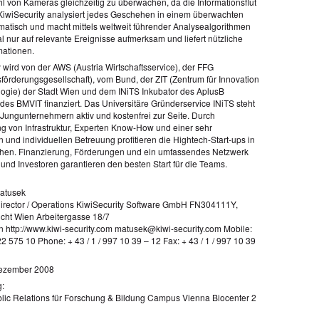
l von Kameras gleichzeitig zu überwachen, da die Informationsflut
. KiwiSecurity analysiert jedes Geschehen in einem überwachten
matisch und macht mittels weltweit führender Analysealgorithmen
 nur auf relevante Ereignisse aufmerksam und liefert nützliche
mationen.
 wird von der AWS (Austria Wirtschaftsservice), der FFG
förderungsgesellschaft), vom Bund, der ZIT (Zentrum für Innovation
ogie) der Stadt Wien und dem INiTS Inkubator des AplusB
es BMVIT finanziert. Das Universitäre Gründerservice INiTS steht
 Jungunternehmern aktiv und kostenfrei zur Seite. Durch
ung von Infrastruktur, Experten Know-How und einer sehr
 und individuellen Betreuung profitieren die Hightech-Start-ups in
chen. Finanzierung, Förderungen und ein umfassendes Netzwerk
und Investoren garantieren den besten Start für die Teams.
Matusek
rector / Operations KiwiSecurity Software GmbH FN304111Y,
cht Wien Arbeitergasse 18/7
 http://www.kiwi-security.com matusek@kiwi-security.com Mobile:
2 575 10 Phone: + 43 / 1 / 997 10 39 – 12 Fax: + 43 / 1 / 997 10 39
Dezember 2008
:
ic Relations für Forschung & Bildung Campus Vienna Biocenter 2