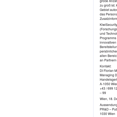
große Anzah
zu groß ist
Gebiet auto
das Personal
Zusatzinfor
KiwiSecurity
(Forschungs
und Technol
Programms d
innovativen
Bereitstell
persönlichen
allen Berei
an Partnern 
Kontakt:
DI Florian 
Managing Di
Handelsgeri
A-1050 Wien
+43 / 699 12
– 99
Wien, 18. 
Aussendung
PR&D – Publ
1030 Wien