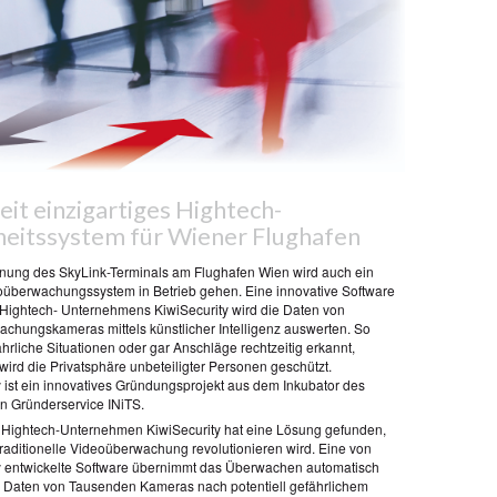
it einzigartiges Hightech-
heitssystem für Wiener Flughafen
ffnung des SkyLink-Terminals am Flughafen Wien wird auch ein
überwachungssystem in Betrieb gehen. Eine innovative Software
Hightech- Unternehmens KiwiSecurity wird die Daten von
chungskameras mittels künstlicher Intelligenz auswerten. So
hrliche Situationen oder gar Anschläge rechtzeitig erkannt,
 wird die Privatsphäre unbeteiligter Personen geschützt.
y ist ein innovatives Gründungsprojekt aus dem Inkubator des
en Gründerservice INiTS.
Hightech-Unternehmen KiwiSecurity hat eine Lösung gefunden,
traditionelle Videoüberwachung revolutionieren wird. Eine von
y entwickelte Software übernimmt das Überwachen automatisch
n Daten von Tausenden Kameras nach potentiell gefährlichem