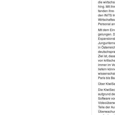
die wirtscha
hing. Mit i
fanden ihre
den INiTS I
Wirtschafts
Personal an
Mit dem Eins
gelungen. D
Expansionsku
Jungunterne
in Österrei
deutschspra
Ziel ist, da
von kritisc
immer im Vo
liefern könn
wissenschaft
Paris bis Ba
Über KiwiSe
Die KiwiSec
aufgrund de
Software von
Videoüberwa
Teile der A
Überwachung