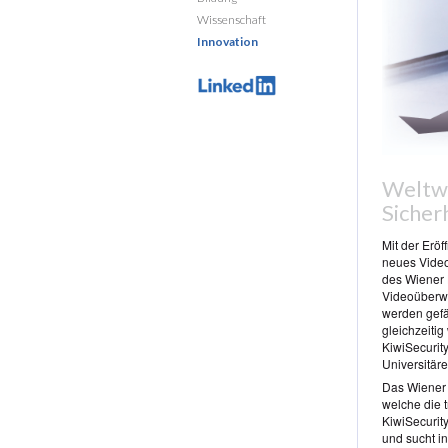
Wissenschaft
Innovation
Weltwe
Sicher
Mit der Erö
neues Video
des Wiener 
Videoüberwa
werden gefä
gleichzeitig
KiwiSecurit
Universitär
Das Wiener 
welche die 
KiwiSecurit
und sucht i