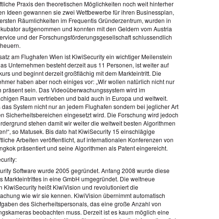
ftliche Praxis den theoretischen Möglichkeiten noch weit hinterher
hren Ideen gewannen sie zwei Wettbewerbe für ihren Businessplan,
 ersten Räumlichkeiten im Frequentis Gründerzentrum, wurden in
nkubator aufgenommen und konnten mit den Geldern vom Austria
service und der Forschungsförderungsgesellschaft schlussendlich
heuern.
atz am Flughafen Wien ist KiwiSecurity ein wichtiger Meilenstein
as Unternehmen besteht derzeit aus 11 Personen, ist weiter auf
rs und beginnt derzeit großflächig mit dem Markteintritt. Die
hmer haben aber noch einiges vor: „Wir wollen natürlich nicht nur
ch präsent sein. Das Videoüberwachungssystem wird im
chigen Raum vertrieben und bald auch in Europa und weltweit.
ss das System nicht nur an jedem Flughafen sondern bei jeglicher Art
hen Sicherheitsbereichen eingesetzt wird. Die Forschung wird jedoch
rdergrund stehen damit wir weiter die weltweit besten Algorithmen
en!“, so Matusek. Bis dato hat KiwiSecurity 15 einschlägige
liche Arbeiten veröffentlicht, auf internationalen Konferenzen von
ngkok präsentiert und seine Algorithmen als Patent eingereicht.
curity:
urity Software wurde 2005 gegründet. Anfang 2008 wurde diese
s Markteintrittes in eine GmbH umgegründet. Die weltneue
 KiwiSecurity heißt KiwiVision und revolutioniert die
chung wie wir sie kennen. KiwiVision übernimmt automatisch
ufgaben des Sicherheitspersonals, das eine große Anzahl von
skameras beobachten muss. Derzeit ist es kaum möglich eine