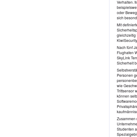
Verhalten. 
beispielsw
oder Bewegu
sich besond
Mit definier
Sicherheits
gleichzeiti
KiwiSecurity
Nach fünf J
Flughafen W
SkyLink Ter
Sicherheit b
Selbstverst
Personen ge
personenbez
wie Geschwi
Trittsensor 
können selb
Softwaremod
Privatsphär
kaufmännisc
Zusammen mi
Unternehmen
Studenten a
Spezialgebi