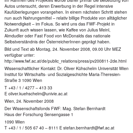
Im Rahmen des Projektes wurde bisher primär die Bedeutung von
Autos untersucht, deren Erwerbung in der Regel intensive
Kaufüberlegungen vorangehen. In einem nächsten Schritt stehen
nun auch Nahrungsmittel – relativ billige Produkte von alltäglicher
Notwendigkeit – im Fokus. So wird uns das FWF-Projekt in
Zukunft auch wissen lassen, wie Kaffee von Julius Meinl,
Almdudler oder Fast Food von McDonalds das nationale
Selbstverständnis der ÖsterreicherInnen geprägt haben.
Bild und Text ab Montag, 24. November 2008, 09.00 Uhr MEZ
verfügbar unter:
http://www.fwf.ac.at/de/public_relations/press/pv200811-2de.html
Wissenschaftlicher Kontakt: Dr. Oliver Kühschelm Universität Wien
Institut für Wirtschafts- und Sozialgeschichte Maria-Theresien-
Straße 3 1090 Wien
T +43 / 1 / 4277 – 413 33
E oliver.kuehschelm@univie.ac.at
Wien, 24. November 2008
Der Wissenschaftsfonds FWF: Mag. Stefan Bernhardt
Haus der Forschung Sensengasse 1
1090 Wien
T +43 / 1 / 505 67 40 – 8111 E stefan.bernhardt@fwf.ac.at