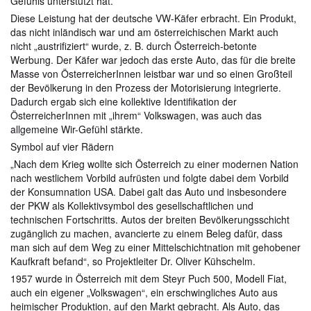
Gefühls unterstützt hat.
Diese Leistung hat der deutsche VW-Käfer erbracht. Ein Produkt,
das nicht inländisch war und am österreichischen Markt auch
nicht „austrifiziert“ wurde, z. B. durch Österreich-betonte
Werbung. Der Käfer war jedoch das erste Auto, das für die breite
Masse von ÖsterreicherInnen leistbar war und so einen Großteil
der Bevölkerung in den Prozess der Motorisierung integrierte.
Dadurch ergab sich eine kollektive Identifikation der
ÖsterreicherInnen mit „ihrem“ Volkswagen, was auch das
allgemeine Wir-Gefühl stärkte.
Symbol auf vier Rädern
„Nach dem Krieg wollte sich Österreich zu einer modernen Nation
nach westlichem Vorbild aufrüsten und folgte dabei dem Vorbild
der Konsumnation USA. Dabei galt das Auto und insbesondere
der PKW als Kollektivsymbol des gesellschaftlichen und
technischen Fortschritts. Autos der breiten Bevölkerungsschicht
zugänglich zu machen, avancierte zu einem Beleg dafür, dass
man sich auf dem Weg zu einer Mittelschichtnation mit gehobener
Kaufkraft befand“, so Projektleiter Dr. Oliver Kühschelm.
1957 wurde in Österreich mit dem Steyr Puch 500, Modell Fiat,
auch ein eigener „Volkswagen“, ein erschwingliches Auto aus
heimischer Produktion, auf den Markt gebracht. Als Auto, das