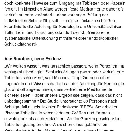
doch konkrete Hinweise zum Umgang mit Tabletten oder Kapseln
fehlen. Im klinischen Alltag werden feste Medikamente daher oft
zerkleinert oder verändert – ohne vorherige Prüfung der
individuellen Schluckfähigkeit. Um diese Lücke zu schließen,
koordinierte die Abteilung für Neurologie am Universitätsklinikum
Tulln (Lehr- und Forschungsstandort der KL Krems) eine
systematische Untersuchung mithilfe flexibler endoskopischer
Schluckdiagnostik.
Alte Routinen, neue Evidenz
„Wir wollten wissen, was tatsächlich passiert, wenn Personen mit
schlaganfallbedingten Schluckstörungen ganze oder zerkleinerte
Tabletten schlucken“, sagt Michaela Trapl-Grundschober,
Logopädin und Wissenschafterin an der Abteilung für Neurologie.
„Es wird oft angenommen, dass zerkleinerte Medikamente
sicherer seien – aber unsere Ergebnisse zeigen, dass das nicht
unbedingt stimmt.“ Die Studie untersuchte 60 Personen nach
Schlaganfall mittels flexibler Endoskopie (FEES). Sie erhielten
Placebo-Tabletten in verschiedenen Größen und Formen –
sowohl ganz als auch zerkleinert. Alle im Ganzen geschluckten
Tabletten gelangten ohne Anzeichen eines gefährlichen
Verschluckens in den Magen. Zerdrückte Formen hingegen