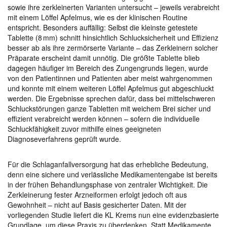
sowie ihre zerkleinerten Varianten untersucht – jeweils verabreicht
mit einem Löffel Apfelmus, wie es der klinischen Routine
entspricht. Besonders auffällig: Selbst die kleinste getestete
Tablette (8 mm) schnitt hinsichtlich Schlucksicherheit und Effizienz
besser ab als ihre zermörserte Variante – das Zerkleinern solcher
Präparate erscheint damit unnötig. Die größte Tablette blieb
dagegen häufiger im Bereich des Zungengrunds liegen, wurde
von den Patientinnen und Patienten aber meist wahrgenommen
und konnte mit einem weiteren Löffel Apfelmus gut abgeschluckt
werden. Die Ergebnisse sprechen dafür, dass bei mittelschweren
Schluckstörungen ganze Tabletten mit weichem Brei sicher und
effizient verabreicht werden können – sofern die individuelle
Schluckfähigkeit zuvor mithilfe eines geeigneten
Diagnoseverfahrens geprüft wurde.
Für die Schlaganfallversorgung hat das erhebliche Bedeutung,
denn eine sichere und verlässliche Medikamentengabe ist bereits
in der frühen Behandlungsphase von zentraler Wichtigkeit. Die
Zerkleinerung fester Arzneiformen erfolgt jedoch oft aus
Gewohnheit – nicht auf Basis gesicherter Daten. Mit der
vorliegenden Studie liefert die KL Krems nun eine evidenzbasierte
Grundlage, um diese Praxis zu überdenken. Statt Medikamente