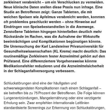
zerkleinert verabreicht – um ein Verschlucken zu vermeiden.
Neue klinische Daten stellen diese Praxis nun infrage. Eine
Studie an Betroffenen zeigt: Ganze Tabletten, die mit
weichen Speisen wie Apfelmus verabreicht werden, konnten
oft problemlos geschluckt werden – ohne Hinweise auf
Eindringen von Speisebestandteilen in die Atemwege.
Zerstoßene Tabletten hingegen hinterließen deutlich mehr
Rückstände im Rachen, was die Aufnahme der Wirkstoffe
beeinträchtigen und Komplikationen begünstigen könnte.
Die Untersuchung der Karl Landsteiner Privatuniversität für
Gesundheitswissenschaften (KL Krems) macht deutlich: Das
routinemäßige Zerkleinern fester Arzneimittel gehört auf den
Prüfstand. Eine differenziertere Vorgehensweise könnte
Medikationsfehler reduzieren und die Arzneimittelsicherheit
in der Schlaganfallversorgung verbessern.
Schluckstörungen sind eine der häufigsten und
schwerwiegendsten Komplikationen nach einem Schlaganfall –
sie betreffen bis zu 75 Prozent der Betroffenen. Die Folge können
Lungenentzündungen, Mangelernährung oder eine verzögerte
Erholung sein. Zwar empfehlen internationale Leitlinien
standardisierte Screenings zur Erkennung von Schluckstörungen,