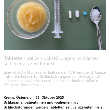
Tabletten bei Schluckstörungen: Im Ganzen
sicherer als zerkleinert
Eine klinische Studie unter Leitung der KL Krems zeigt: Ganze
Tabletten können bei Schluckstörungen nach Schlaganfall
sicherer sein als zerkleinerte – und stellt damit etablierte
Pflegeroutinen infrage.
Krems, Österreich,
28
. Oktober 2025
–
Schlaganfallpatientinnen und -patienten mit
Schluckstörungen
werden Tabletten seit Jahrzehnten meist