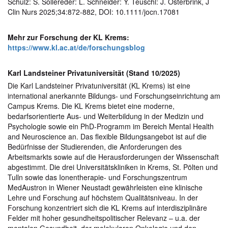
Schulz: S. Sollereder: L. Schneider: Y. Teuschl: J. Osterbrink, J
Clin Nurs 2025;34:872-882, DOI: 10.1111/jocn.17081
Mehr zur Forschung der KL Krems:
https://www.kl.ac.at/de/forschungsblog
Karl Landsteiner Privatuniversität (Stand 10/2025)
Die Karl Landsteiner Privatuniversität (KL Krems) ist eine
international anerkannte Bildungs- und Forschungseinrichtung am
Campus Krems. Die KL Krems bietet eine moderne,
bedarfsorientierte Aus- und Weiterbildung in der Medizin und
Psychologie sowie ein PhD-Programm im Bereich Mental Health
and Neuroscience an. Das flexible Bildungsangebot ist auf die
Bedürfnisse der Studierenden, die Anforderungen des
Arbeitsmarkts sowie auf die Herausforderungen der Wissenschaft
abgestimmt. Die drei Universitätskliniken in Krems, St. Pölten und
Tulln sowie das Ionentherapie- und Forschungszentrum
MedAustron in Wiener Neustadt gewährleisten eine klinische
Lehre und Forschung auf höchstem Qualitätsniveau. In der
Forschung konzentriert sich die KL Krems auf interdisziplinäre
Felder mit hoher gesundheitspolitischer Relevanz – u.a. der
mentalen Gesundheit, der molekularen Onkologie und den