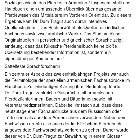
Sozialgeschichte des Pferdes in Armenien.“ Insgesamt stellt das
Handbuch einen umfassenden Überblick über das gesamte
Pferdewissen des Mittelalters im Vorderen Orient dar. Zu diesem
Ergebnis kam Dr. Dum-Tragut auch durch intensives
Quellenstudium: „Das Buch erwähnt als Quellen ein indisches
Fachbuch sowie zwei arabische Werke. Das Studium dieser
Originalquellen in persischer und griechischer Sprache zeigt
eindeutig, dass das Kilikische Pferdeheilbuch keine bloße
Übersetzung bestehender Information ist, sondern ein
eigenständiges Kompendium.“
Sattelfeste Sprachforscherin
Ein zentraler Aspekt des zweieinhalbjährigen Projekts war auch
die Terminologie der speziellen armenischen Fachausdrücke im
Handbuch. Zur eindeutigen Klärung ihrer Bedeutung führte
Dr. Dum-Tragut zahlreiche Gespräche mit armenischen
PferdezüchterInnen, Bauern und Bäuerinnen sowie mit
VeterinärmedizinerInnen. Dabei fiel ihr rasch auf, dass diese
heutzutage eher Fachausdrücke aus dem Russischen oder
Türkischen als aus dem Armenischen verwenden. Neben dem
Fachwissen drohte also auch der im Kilikischen Pferdebuch
angewendete Fachwortschatz verloren zu gehen. Daher wurde
dieser von Dr. Dum-Tragut zur Bewahrung in einem Glossar