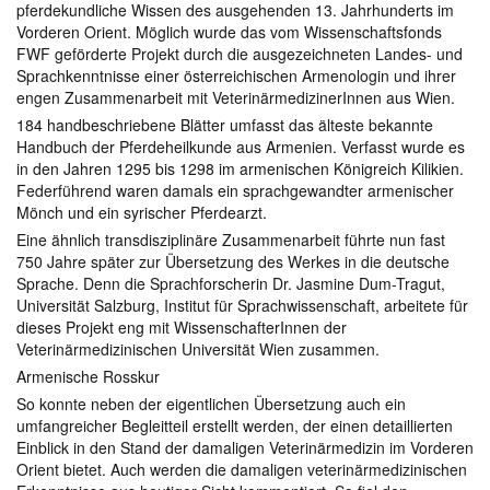
pferdekundliche Wissen des ausgehenden 13. Jahrhunderts im
Vorderen Orient. Möglich wurde das vom Wissenschaftsfonds
FWF geförderte Projekt durch die ausgezeichneten Landes- und
Sprachkenntnisse einer österreichischen Armenologin und ihrer
engen Zusammenarbeit mit VeterinärmedizinerInnen aus Wien.
184 handbeschriebene Blätter umfasst das älteste bekannte
Handbuch der Pferdeheilkunde aus Armenien. Verfasst wurde es
in den Jahren 1295 bis 1298 im armenischen Königreich Kilikien.
Federführend waren damals ein sprachgewandter armenischer
Mönch und ein syrischer Pferdearzt.
Eine ähnlich transdisziplinäre Zusammenarbeit führte nun fast
750 Jahre später zur Übersetzung des Werkes in die deutsche
Sprache. Denn die Sprachforscherin Dr. Jasmine Dum-Tragut,
Universität Salzburg, Institut für Sprachwissenschaft, arbeitete für
dieses Projekt eng mit WissenschafterInnen der
Veterinärmedizinischen Universität Wien zusammen.
Armenische Rosskur
So konnte neben der eigentlichen Übersetzung auch ein
umfangreicher Begleitteil erstellt werden, der einen detaillierten
Einblick in den Stand der damaligen Veterinärmedizin im Vorderen
Orient bietet. Auch werden die damaligen veterinärmedizinischen