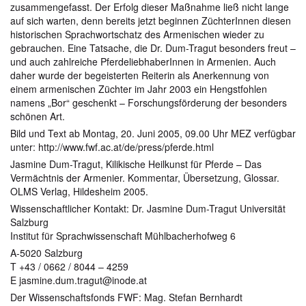
zusammengefasst. Der Erfolg dieser Maßnahme ließ nicht lange
auf sich warten, denn bereits jetzt beginnen ZüchterInnen diesen
historischen Sprachwortschatz des Armenischen wieder zu
gebrauchen. Eine Tatsache, die Dr. Dum-Tragut besonders freut –
und auch zahlreiche PferdeliebhaberInnen in Armenien. Auch
daher wurde der begeisterten Reiterin als Anerkennung von
einem armenischen Züchter im Jahr 2003 ein Hengstfohlen
namens „Bor“ geschenkt – Forschungsförderung der besonders
schönen Art.
Bild und Text ab Montag, 20. Juni 2005, 09.00 Uhr MEZ verfügbar
unter: http://www.fwf.ac.at/de/press/pferde.html
Jasmine Dum-Tragut, Kilikische Heilkunst für Pferde – Das
Vermächtnis der Armenier. Kommentar, Übersetzung, Glossar.
OLMS Verlag, Hildesheim 2005.
Wissenschaftlicher Kontakt: Dr. Jasmine Dum-Tragut Universität
Salzburg
Institut für Sprachwissenschaft Mühlbacherhofweg 6
A-5020 Salzburg
T +43 / 0662 / 8044 – 4259
E jasmine.dum.tragut@inode.at
Der Wissenschaftsfonds FWF: Mag. Stefan Bernhardt