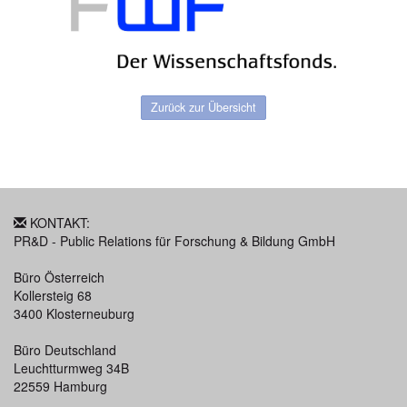
Zurück zur Übersicht
KONTAKT:
PR&D - Public Relations für Forschung & Bildung GmbH
Büro Österreich
Kollersteig 68
3400 Klosterneuburg
Büro Deutschland
Leuchtturmweg 34B
22559 Hamburg