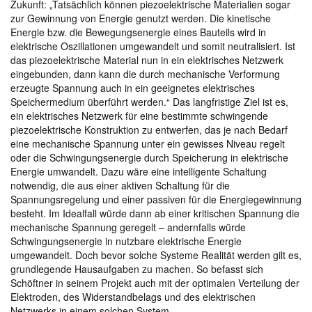
Zukunft: „Tatsächlich können piezoelektrische Materialien sogar
zur Gewinnung von Energie genutzt werden. Die kinetische
Energie bzw. die Bewegungsenergie eines Bauteils wird in
elektrische Oszillationen umgewandelt und somit neutralisiert. Ist
das piezoelektrische Material nun in ein elektrisches Netzwerk
eingebunden, dann kann die durch mechanische Verformung
erzeugte Spannung auch in ein geeignetes elektrisches
Speichermedium überführt werden.“ Das langfristige Ziel ist es,
ein elektrisches Netzwerk für eine bestimmte schwingende
piezoelektrische Konstruktion zu entwerfen, das je nach Bedarf
eine mechanische Spannung unter ein gewisses Niveau regelt
oder die Schwingungsenergie durch Speicherung in elektrische
Energie umwandelt. Dazu wäre eine intelligente Schaltung
notwendig, die aus einer aktiven Schaltung für die
Spannungsregelung und einer passiven für die Energiegewinnung
besteht. Im Idealfall würde dann ab einer kritischen Spannung die
mechanische Spannung geregelt – andernfalls würde
Schwingungsenergie in nutzbare elektrische Energie
umgewandelt. Doch bevor solche Systeme Realität werden gilt es,
grundlegende Hausaufgaben zu machen. So befasst sich
Schöftner in seinem Projekt auch mit der optimalen Verteilung der
Elektroden, des Widerstandbelags und des elektrischen
Netzwerks in einem solchen System.