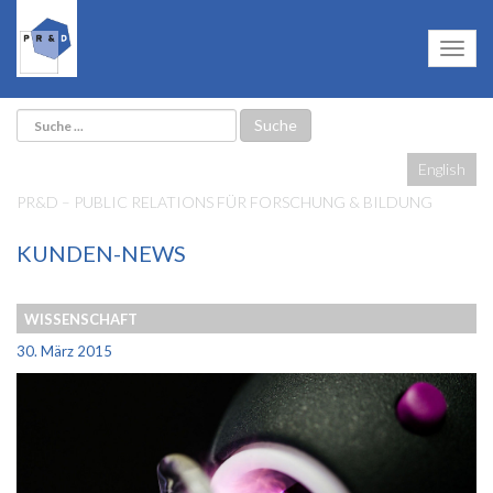
English
PR&D – PUBLIC RELATIONS FÜR FORSCHUNG & BILDUNG
KUNDEN-NEWS
WISSENSCHAFT
30. März 2015