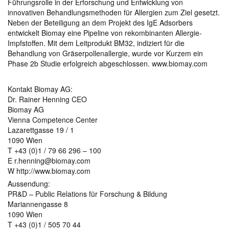
Führungsrolle in der Erforschung und Entwicklung von
innovativen Behandlungsmethoden für Allergien zum Ziel gesetzt.
Neben der Beteiligung an dem Projekt des IgE Adsorbers
entwickelt Biomay eine Pipeline von rekombinanten Allergie-
Impfstoffen. Mit dem Leitprodukt BM32, indiziert für die
Behandlung von Gräserpollenallergie, wurde vor Kurzem ein
Phase 2b Studie erfolgreich abgeschlossen. www.biomay.com
Kontakt Biomay AG:
Dr. Rainer Henning CEO
Biomay AG
Vienna Competence Center
Lazarettgasse 19 / 1
1090 Wien
T +43 (0)1 / 79 66 296 – 100
E r.henning@biomay.com
W http://www.biomay.com
Aussendung:
PR&D – Public Relations für Forschung & Bildung
Mariannengasse 8
1090 Wien
T +43 (0)1 / 505 70 44