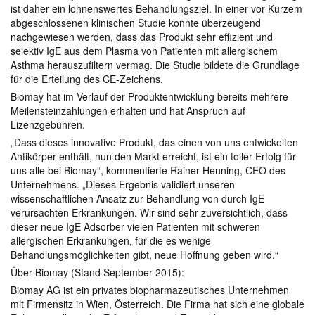
ist daher ein lohnenswertes Behandlungsziel. In einer vor Kurzem
abgeschlossenen klinischen Studie konnte überzeugend
nachgewiesen werden, dass das Produkt sehr effizient und
selektiv IgE aus dem Plasma von Patienten mit allergischem
Asthma herauszufiltern vermag. Die Studie bildete die Grundlage
für die Erteilung des CE-Zeichens.
Biomay hat im Verlauf der Produktentwicklung bereits mehrere
Meilensteinzahlungen erhalten und hat Anspruch auf
Lizenzgebühren.
„Dass dieses innovative Produkt, das einen von uns entwickelten
Antikörper enthält, nun den Markt erreicht, ist ein toller Erfolg für
uns alle bei Biomay“, kommentierte Rainer Henning, CEO des
Unternehmens. „Dieses Ergebnis validiert unseren
wissenschaftlichen Ansatz zur Behandlung von durch IgE
verursachten Erkrankungen. Wir sind sehr zuversichtlich, dass
dieser neue IgE Adsorber vielen Patienten mit schweren
allergischen Erkrankungen, für die es wenige
Behandlungsmöglichkeiten gibt, neue Hoffnung geben wird.“
Über Biomay (Stand September 2015):
Biomay AG ist ein privates biopharmazeutisches Unternehmen
mit Firmensitz in Wien, Österreich. Die Firma hat sich eine globale