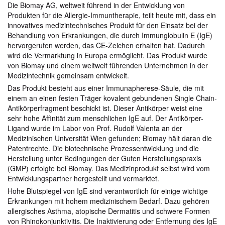
Die Biomay AG, weltweit führend in der Entwicklung von
Produkten für die Allergie-Immuntherapie, teilt heute mit, dass ein
innovatives medizintechnisches Produkt für den Einsatz bei der
Behandlung von Erkrankungen, die durch Immunglobulin E (IgE)
hervorgerufen werden, das CE-Zeichen erhalten hat. Dadurch
wird die Vermarktung in Europa ermöglicht. Das Produkt wurde
von Biomay und einem weltweit führenden Unternehmen in der
Medizintechnik gemeinsam entwickelt.
Das Produkt besteht aus einer Immunapherese-Säule, die mit
einem an einen festen Träger kovalent gebundenen Single Chain-
Antikörperfragment beschickt ist. Dieser Antikörper weist eine
sehr hohe Affinität zum menschlichen IgE auf. Der Antikörper-
Ligand wurde im Labor von Prof. Rudolf Valenta an der
Medizinischen Universität Wien gefunden; Biomay hält daran die
Patentrechte. Die biotechnische Prozessentwicklung und die
Herstellung unter Bedingungen der Guten Herstellungspraxis
(GMP) erfolgte bei Biomay. Das Medizinprodukt selbst wird vom
Entwicklungspartner hergestellt und vermarktet.
Hohe Blutspiegel von IgE sind verantwortlich für einige wichtige
Erkrankungen mit hohem medizinischem Bedarf. Dazu gehören
allergisches Asthma, atopische Dermatitis und schwere Formen
von Rhinokonjunktivitis. Die Inaktivierung oder Entfernung des IgE