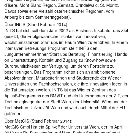
d’Isere, Mont-Blanc-Region, Zermatt, Grindelwald, St. Moritz,
Davos sowie eine Vielzahl österreichischer Regionen, vom
Arlberg bis zum Semmeringgebiet).
Über INiTS (Stand Februar 2014):
INiTS hat sich seit dem Jahr 2002 als Business-Inkubator das Ziel
gesetzt, die Erfolgswahrscheinlichkeit von innovativen,
wachstumsstarken Start-ups im Raum Wien zu erhöhen. In einem
intensiven Betreuungs-Programm stellt INiTS den
JungunternehmerInnen/Start-ups Beratung, Finanzierung, Hands-
on Unterstützung, Kontakt und Zugang zu Know-how sowie
Büroräumlichkeiten zur Verfügung, um deren Fortschritt zu
beschleunigen. Das Programm richtet sich an ambitionierte
AbsolventInnen, MitarbeiterInnen und Studierende der Wiener
Universitäten und Fachhochschulen, die ihre innovativen Ideen in
die Tat umsetzen wollen. INiTS ist das Wiener Zentrum des
AplusB-Programms des BMVIT und ein Unternehmen der ZIT, der
Technologieagentur der Stadt Wien, der Universität Wien und der
Technischen Universität Wien und wird auch durch Mittel der EU
gefördert.
Über MetGIS (Stand Februar 2014):
MetGIS GmbH ist ein Spin-off der Universität Wien, der im April
2013 von Dr. Spreitzhofer und Mag. Stefan Sperka gegründet