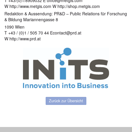
T +43/(0)1/8909032 E office@metgis.com
W http://www.metgis.com W http://shop.metgis.com
Redaktion & Aussendung: PR&D – Public Relations für Forschung
& Bildung Mariannengasse 8
1090 Wien
T +43 / (0)1 / 505 70 44 Econtact@prd.at
W http://www.prd.at
Zurück zur Übersicht