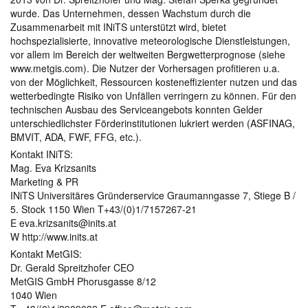
wurde. Das Unternehmen, dessen Wachstum durch die
Zusammenarbeit mit INiTS unterstützt wird, bietet
hochspezialisierte, innovative meteorologische Dienstleistungen,
vor allem im Bereich der weltweiten Bergwetterprognose (siehe
www.metgis.com). Die Nutzer der Vorhersagen profitieren u.a.
von der Möglichkeit, Ressourcen kosteneffizienter nutzen und das
wetterbedingte Risiko von Unfällen verringern zu können. Für den
technischen Ausbau des Serviceangebots konnten Gelder
unterschiedlichster Förderinstitutionen lukriert werden (ASFINAG,
BMVIT, ADA, FWF, FFG, etc.).
Kontakt INiTS:
Mag. Eva Krizsanits
Marketing & PR
INiTS Universitäres Gründerservice Graumanngasse 7, Stiege B /
5. Stock 1150 Wien T+43/(0)1/7157267-21
E eva.krizsanits@inits.at
W http://www.inits.at
Kontakt MetGIS:
Dr. Gerald Spreitzhofer CEO
MetGIS GmbH Phorusgasse 8/12
1040 Wien