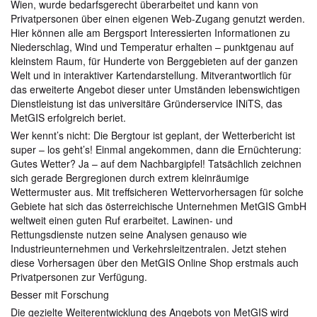
Wien, wurde bedarfsgerecht überarbeitet und kann von
Privatpersonen über einen eigenen Web-Zugang genutzt werden.
Hier können alle am Bergsport Interessierten Informationen zu
Niederschlag, Wind und Temperatur erhalten – punktgenau auf
kleinstem Raum, für Hunderte von Berggebieten auf der ganzen
Welt und in interaktiver Kartendarstellung. Mitverantwortlich für
das erweiterte Angebot dieser unter Umständen lebenswichtigen
Dienstleistung ist das universitäre Gründerservice INiTS, das
MetGIS erfolgreich beriet.
Wer kennt’s nicht: Die Bergtour ist geplant, der Wetterbericht ist
super – los geht’s! Einmal angekommen, dann die Ernüchterung:
Gutes Wetter? Ja – auf dem Nachbargipfel! Tatsächlich zeichnen
sich gerade Bergregionen durch extrem kleinräumige
Wettermuster aus. Mit treffsicheren Wettervorhersagen für solche
Gebiete hat sich das österreichische Unternehmen MetGIS GmbH
weltweit einen guten Ruf erarbeitet. Lawinen- und
Rettungsdienste nutzen seine Analysen genauso wie
Industrieunternehmen und Verkehrsleitzentralen. Jetzt stehen
diese Vorhersagen über den MetGIS Online Shop erstmals auch
Privatpersonen zur Verfügung.
Besser mit Forschung
Die gezielte Weiterentwicklung des Angebots von MetGIS wird