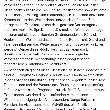
Die aktuellen Weiterentwicklungen erlauben es, sehr kleinräumige
Vorhersagekarten für eine Vielzahl alpiner Gebiete abzurufen.
Diese decken zahlreiche Ski- und Tourenskigebiete sowie beliebte
Expeditions-, Trekking- und Kletterberge ab. Für jeden einzelnen
Kartenpunkt ist das Wetter dabei individuell verfügbar. Zur
einzigartigen Fähigkeit, solche detailgetreuen Vorhersagen zu
erstellen, meint Dr. Spreitzhofer: „Die meisten Wettervorhersagen
basieren auf stark vereinfachten Geländemodellen. Für viele
Regionen der Welt passt das gut – für die Berge nicht. Gipfel und
Täler beeinflussen das Wetter massiv – und müssen einkalkuliert
werden.“ Genau diese Möglichkeit hat das Team um Dr.
Spreitzhofer entwickelt. Dazu wurden meteorologische
Vorhersagemodelle mit hochaufgelösten geografischen/
topografischen Datenbanken kombiniert.
Zwischenzeitlich gibt es diese Dienstleistung in acht Sprachen für
rund 200 Prognose- Regionen. Kunden wie Lawinenwarndienste
in den Pyrenäen und Indien, argentinische Skigebiete, chilenische
Tagbauminen und der Wetterdienst Bhutans greifen regelmäßig
auf die zuverlässigen Prognosen zurück. MetGIS unterstützt auch
Expeditionen, wie den derzeit laufenden Versuch einer
Wintererstbesteigung des Achttausenders Nanga Parbat in
Pakistan. Im Alpenraum bietet MetGIS derzeit 45 aktive
Prognose-Regionen, 30 davon extrem kleinräumig (u.a. Val