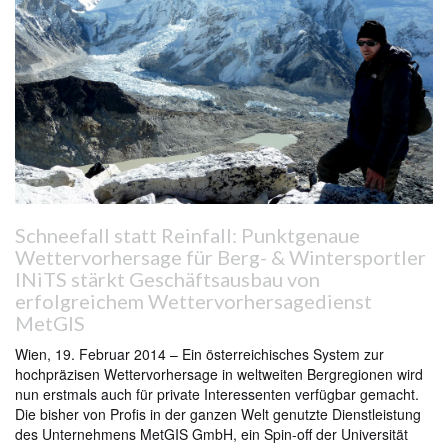
Schneefall statt Reinfall: Punktgenaue
Wettervorhersage für Berg- & Wintersportler
INiTS stärkt Geschäftsausbau von
erfolgreichem Wettervorhersagedienst
MetGIS
Wien, 19. Februar 2014 – Ein österreichisches System zur
hochpräzisen Wettervorhersage in weltweiten Bergregionen wird
nun erstmals auch für private Interessenten verfügbar gemacht.
Die bisher von Profis in der ganzen Welt genutzte Dienstleistung
des Unternehmens MetGIS GmbH, ein Spin-off der Universität