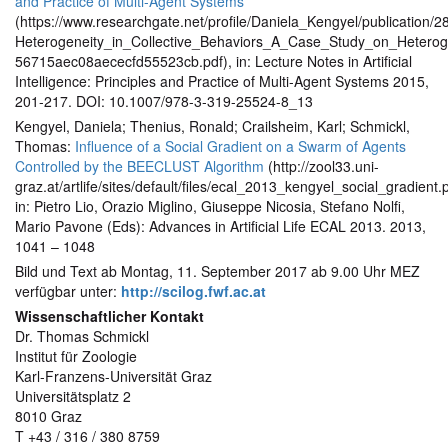
and Practice of Multi-Agent Systems
(https://www.researchgate.net/profile/Daniela_Kengyel/publication
Heterogeneity_in_Collective_Behaviors_A_Case_Study_on_Hetero
56715aec08aececfd55523cb.pdf), in: Lecture Notes in Artificial
Intelligence: Principles and Practice of Multi-Agent Systems 2015,
201-217. DOI: 10.1007/978-3-319-25524-8_13
Kengyel, Daniela; Thenius, Ronald; Crailsheim, Karl; Schmickl,
Thomas:
Influence of a Social Gradient on a Swarm of Agents
Controlled by the BEECLUST Algorithm
(http://zool33.uni-
graz.at/artlife/sites/default/files/ecal_2013_kengyel_social_gradient.p
in: Pietro Lio, Orazio Miglino, Giuseppe Nicosia, Stefano Nolfi,
Mario Pavone (Eds): Advances in Artificial Life ECAL 2013. 2013,
1041 – 1048
Bild und Text ab Montag, 11. September 2017 ab 9.00 Uhr MEZ
verfügbar unter:
http://scilog.fwf.ac.at
Wissenschaftlicher Kontakt
Dr. Thomas Schmickl
Institut für Zoologie
Karl-Franzens-Universität Graz
Universitätsplatz 2
8010 Graz
T +43 / 316 / 380 8759