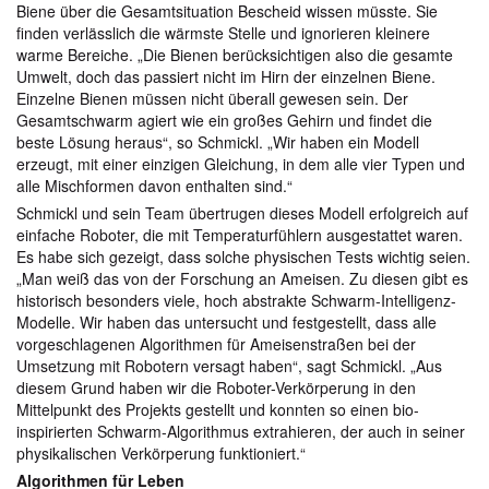
Biene über die Gesamtsituation Bescheid wissen müsste. Sie
finden verlässlich die wärmste Stelle und ignorieren kleinere
warme Bereiche. „Die Bienen berücksichtigen also die gesamte
Umwelt, doch das passiert nicht im Hirn der einzelnen Biene.
Einzelne Bienen müssen nicht überall gewesen sein. Der
Gesamtschwarm agiert wie ein großes Gehirn und findet die
beste Lösung heraus“, so Schmickl. „Wir haben ein Modell
erzeugt, mit einer einzigen Gleichung, in dem alle vier Typen und
alle Mischformen davon enthalten sind.“
Schmickl und sein Team übertrugen dieses Modell erfolgreich auf
einfache Roboter, die mit Temperaturfühlern ausgestattet waren.
Es habe sich gezeigt, dass solche physischen Tests wichtig seien.
„Man weiß das von der Forschung an Ameisen. Zu diesen gibt es
historisch besonders viele, hoch abstrakte Schwarm-Intelligenz-
Modelle. Wir haben das untersucht und festgestellt, dass alle
vorgeschlagenen Algorithmen für Ameisenstraßen bei der
Umsetzung mit Robotern versagt haben“, sagt Schmickl. „Aus
diesem Grund haben wir die Roboter-Verkörperung in den
Mittelpunkt des Projekts gestellt und konnten so einen bio-
inspirierten Schwarm-Algorithmus extrahieren, der auch in seiner
physikalischen Verkörperung funktioniert.“
Algorithmen für Leben