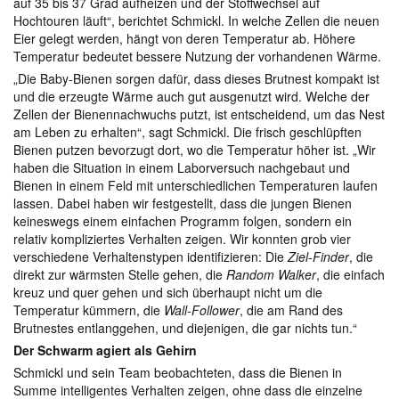
auf 35 bis 37 Grad aufheizen und der Stoffwechsel auf
Hochtouren läuft“, berichtet Schmickl. In welche Zellen die neuen
Eier gelegt werden, hängt von deren Temperatur ab. Höhere
Temperatur bedeutet bessere Nutzung der vorhandenen Wärme.
„Die Baby-Bienen sorgen dafür, dass dieses Brutnest kompakt ist
und die erzeugte Wärme auch gut ausgenutzt wird. Welche der
Zellen der Bienennachwuchs putzt, ist entscheidend, um das Nest
am Leben zu erhalten“, sagt Schmickl. Die frisch geschlüpften
Bienen putzen bevorzugt dort, wo die Temperatur höher ist. „Wir
haben die Situation in einem Laborversuch nachgebaut und
Bienen in einem Feld mit unterschiedlichen Temperaturen laufen
lassen. Dabei haben wir festgestellt, dass die jungen Bienen
keineswegs einem einfachen Programm folgen, sondern ein
relativ kompliziertes Verhalten zeigen. Wir konnten grob vier
verschiedene Verhaltenstypen identifizieren: Die
Ziel-Finder
, die
direkt zur wärmsten Stelle gehen, die
Random Walker
, die einfach
kreuz und quer gehen und sich überhaupt nicht um die
Temperatur kümmern, die
Wall-Follower
, die am Rand des
Brutnestes entlanggehen, und diejenigen, die gar nichts tun.“
Der Schwarm agiert als Gehirn
Schmickl und sein Team beobachteten, dass die Bienen in
Summe intelligentes Verhalten zeigen, ohne dass die einzelne