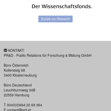
Zurück zur Übersicht
KONTAKT:
PR&D - Public Relations für Forschung & Bildung GmbH
Büro Österreich
Kollersteig 68
3400 Klosterneuburg
Büro Deutschland
Leuchtturmweg 34B
22559 Hamburg
T 0043(0)664 22 69 364
E
contact@prd.at