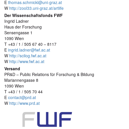
E
thomas.schmickl@uni-graz.at
W
http://zool33.uni-graz.at/artlife
Der Wissenschaftsfonds FWF
Ingrid Ladner
Haus der Forschung
Sensengasse 1
1090 Wien
T +43 / 1 / 505 67 40 – 8117
E
ingrid.ladner@fwf.ac.at
W
http://scilog.fwf.ac.at
W
http://www.fwf.ac.at
Versand
PR&D – Public Relations für Forschung & Bildung
Mariannengasse 8
1090 Wien
T +43 / 1 / 505 70 44
E
contact@prd.at
W
http://www.prd.at