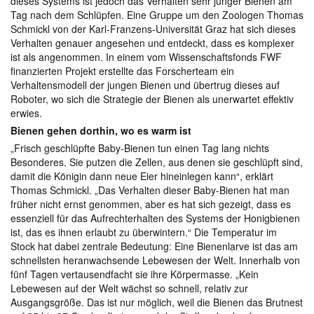
dieses Systems ist jedoch das Verhalten sehr junger Bienen am
Tag nach dem Schlüpfen. Eine Gruppe um den Zoologen Thomas
Schmickl von der Karl-Franzens-Universität Graz hat sich dieses
Verhalten genauer angesehen und entdeckt, dass es komplexer
ist als angenommen. In einem vom Wissenschaftsfonds FWF
finanzierten Projekt erstellte das Forscherteam ein
Verhaltensmodell der jungen Bienen und übertrug dieses auf
Roboter, wo sich die Strategie der Bienen als unerwartet effektiv
erwies.
Bienen gehen dorthin, wo es warm ist
„Frisch geschlüpfte Baby-Bienen tun einen Tag lang nichts
Besonderes. Sie putzen die Zellen, aus denen sie geschlüpft sind,
damit die Königin dann neue Eier hineinlegen kann“, erklärt
Thomas Schmickl. „Das Verhalten dieser Baby-Bienen hat man
früher nicht ernst genommen, aber es hat sich gezeigt, dass es
essenziell für das Aufrechterhalten des Systems der Honigbienen
ist, das es ihnen erlaubt zu überwintern.“ Die Temperatur im
Stock hat dabei zentrale Bedeutung: Eine Bienenlarve ist das am
schnellsten heranwachsende Lebewesen der Welt. Innerhalb von
fünf Tagen vertausendfacht sie ihre Körpermasse. „Kein
Lebewesen auf der Welt wächst so schnell, relativ zur
Ausgangsgröße. Das ist nur möglich, weil die Bienen das Brutnest