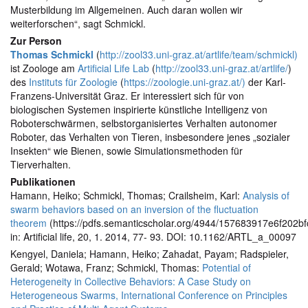
Musterbildung im Allgemeinen. Auch daran wollen wir
weiterforschen“, sagt Schmickl.
Zur Person
Thomas Schmickl
(
http://zool33.uni-graz.at/artlife/team/schmickl)
ist Zoologe am
Artificial Life Lab
(
http://zool33.uni-graz.at/artlife/
)
des
Instituts für Zoologie
(
https://zoologie.uni-graz.at/)
der Karl-
Franzens-Universität Graz. Er interessiert sich für von
biologischen Systemen inspirierte künstliche Intelligenz von
Roboterschwärmen, selbstorganisiertes Verhalten autonomer
Roboter, das Verhalten von Tieren, insbesondere jenes „sozialer
Insekten“ wie Bienen, sowie Simulationsmethoden für
Tierverhalten.
Publikationen
Hamann, Heiko; Schmickl, Thomas; Crailsheim, Karl:
Analysis of
swarm behaviors based on an inversion of the fluctuation
theorem
(https://pdfs.semanticscholar.org/4944/157683917e6f202
in: Artificial life, 20, 1. 2014, 77- 93. DOI: 10.1162/ARTL_a_00097
Kengyel, Daniela; Hamann, Heiko; Zahadat, Payam; Radspieler,
Gerald; Wotawa, Franz; Schmickl, Thomas:
Potential of
Heterogeneity in Collective Behaviors: A Case Study on
Heterogeneous Swarms, International Conference on Principles