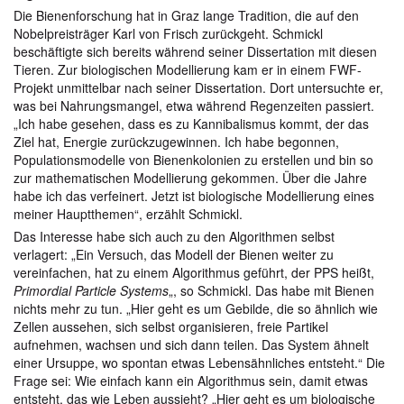
Die Bienenforschung hat in Graz lange Tradition, die auf den
Nobelpreisträger Karl von Frisch zurückgeht. Schmickl
beschäftigte sich bereits während seiner Dissertation mit diesen
Tieren. Zur biologischen Modellierung kam er in einem FWF-
Projekt unmittelbar nach seiner Dissertation. Dort untersuchte er,
was bei Nahrungsmangel, etwa während Regenzeiten passiert.
„Ich habe gesehen, dass es zu Kannibalismus kommt, der das
Ziel hat, Energie zurückzugewinnen. Ich habe begonnen,
Populationsmodelle von Bienenkolonien zu erstellen und bin so
zur mathematischen Modellierung gekommen. Über die Jahre
habe ich das verfeinert. Jetzt ist biologische Modellierung eines
meiner Hauptthemen“, erzählt Schmickl.
Das Interesse habe sich auch zu den Algorithmen selbst
verlagert: „Ein Versuch, das Modell der Bienen weiter zu
vereinfachen, hat zu einem Algorithmus geführt, der PPS heißt,
Primordial Particle Systems
„, so Schmickl. Das habe mit Bienen
nichts mehr zu tun. „Hier geht es um Gebilde, die so ähnlich wie
Zellen aussehen, sich selbst organisieren, freie Partikel
aufnehmen, wachsen und sich dann teilen. Das System ähnelt
einer Ursuppe, wo spontan etwas Lebensähnliches entsteht.“ Die
Frage sei: Wie einfach kann ein Algorithmus sein, damit etwas
entsteht, das wie Leben aussieht? „Hier geht es um biologische