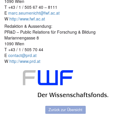
1090 Wien
T +43 / 1 / 505 67 40 – 8111
E
marc.seumenicht@fwf.ac.at
W
http://www.fwf.ac.at
Redaktion & Aussendung:
PR&D – Public Relations für Forschung & Bildung
Mariannengasse 8
1090 Wien
T +43 / 1 / 505 70 44
E
contact@prd.at
W
http://www.prd.at
Zurück zur Übersicht