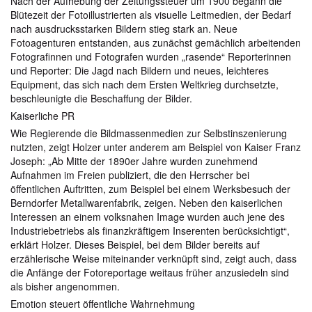
Nach der Aufhebung der Zeitungssteuer um 1900 begann die
Blütezeit der Fotoillustrierten als visuelle Leitmedien, der Bedarf
nach ausdrucksstarken Bildern stieg stark an. Neue
Fotoagenturen entstanden, aus zunächst gemächlich arbeitenden
Fotografinnen und Fotografen wurden „rasende“ Reporterinnen
und Reporter: Die Jagd nach Bildern und neues, leichteres
Equipment, das sich nach dem Ersten Weltkrieg durchsetzte,
beschleunigte die Beschaffung der Bilder.
Kaiserliche PR
Wie Regierende die Bildmassenmedien zur Selbstinszenierung
nutzten, zeigt Holzer unter anderem am Beispiel von Kaiser Franz
Joseph: „Ab Mitte der 1890er Jahre wurden zunehmend
Aufnahmen im Freien publiziert, die den Herrscher bei
öffentlichen Auftritten, zum Beispiel bei einem Werksbesuch der
Berndorfer Metallwarenfabrik, zeigen. Neben den kaiserlichen
Interessen an einem volksnahen Image wurden auch jene des
Industriebetriebs als finanzkräftigem Inserenten berücksichtigt“,
erklärt Holzer. Dieses Beispiel, bei dem Bilder bereits auf
erzählerische Weise miteinander verknüpft sind, zeigt auch, dass
die Anfänge der Fotoreportage weitaus früher anzusiedeln sind
als bisher angenommen.
Emotion steuert öffentliche Wahrnehmung