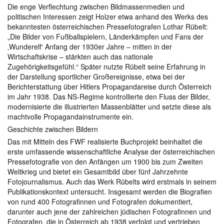
Die enge Verflechtung zwischen Bildmassenmedien und
politischen Interessen zeigt Holzer etwa anhand des Werks des
bekanntesten österreichischen Pressefotografen Lothar Rübelt:
„Die Bilder von Fußballspielern, Länderkämpfen und Fans der
‚Wunderelf‘ Anfang der 1930er Jahre – mitten in der
Wirtschaftskrise – stärkten auch das nationale
Zugehörigkeitsgefühl.“ Später nutzte Rübelt seine Erfahrung in
der Darstellung sportlicher Großereignisse, etwa bei der
Berichterstattung über Hitlers Propagandareise durch Österreich
im Jahr 1938. Das NS-Regime kontrollierte den Fluss der Bilder,
modernisierte die illustrierten Massenblätter und setzte diese als
machtvolle Propagandainstrumente ein.
Geschichte zwischen Bildern
Das mit Mitteln des FWF realisierte Buchprojekt beinhaltet die
erste umfassende wissenschaftliche Analyse der österreichischen
Pressefotografie von den Anfängen um 1900 bis zum Zweiten
Weltkrieg und bietet ein Gesamtbild über fünf Jahrzehnte
Fotojournalismus. Auch das Werk Rübelts wird erstmals in seinem
Publikationskontext untersucht. Insgesamt werden die Biografien
von rund 400 Fotografinnen und Fotografen dokumentiert,
darunter auch jene der zahlreichen jüdischen Fotografinnen und
Fotografen, die in Österreich ab 1938 verfolgt und vertrieben