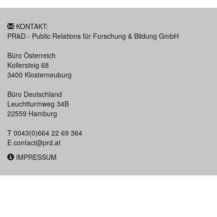
KONTAKT:
PR&D - Public Relations für Forschung & Bildung GmbH
Büro Österreich
Kollersteig 68
3400 Klosterneuburg
Büro Deutschland
Leuchtturmweg 34B
22559 Hamburg
T 0043(0)664 22 69 364
E
contact@prd.at
IMPRESSUM