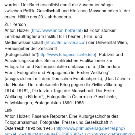
wurden. Der Band erschließt damit die Zusammenhänge
zwischen Politik, Gesellschaft und bildlichen Massenmedien in der
ersten Hälfte des 20. Jahrhunderts.
Zur Person
Anton Holzer (
http://www.anton-holzer.at
) ist Fotohistoriker,
Lehrbeauftragter am Institut für Theater-, Film- und
Medienwissenschaft (
http://tfm.univie.ac.at
) der Universität Wien,
Herausgeber der Zeitschrift
„Fotogeschichte“(
http://www.fotogeschichte.info
), Publizist und
Ausstellungskurator. Seine zahlreichen Publikationen zur
Fotografie- und Kulturgeschichte umfassen u. a. „Die andere
Front. Fotografie und Propaganda im Ersten Weltkrieg“
(ausgezeichnet mit dem Deutschen Fotobuchpreis), „Das Lächeln
der Henker. Der unbekannte Krieg gegen die Zivilbevölkerung
1914–1918“, „Die letzten Tage der Menschheit. Der Erste
Weltkrieg in Bildern“, „Fotografie in Österreich. Geschichte,
Entwicklungen, Protagonisten 1890–1955“.
Link
Anton Holzer: Rasende Reporter. Eine Kulturgeschichte des
Fotojournalismus. Fotografie, Presse und Gesellschaft in
Österreich 1890 bis 1945 (
http://www.primusverlag.de/titel.php?
artikel_id=139834677466&PHPSESSID=1a71258b391d04f9a36f7bc