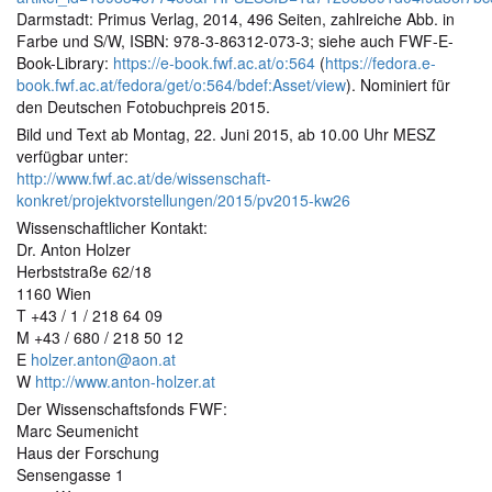
Darmstadt: Primus Verlag, 2014, 496 Seiten, zahlreiche Abb. in
Farbe und S/W, ISBN: 978-3-86312-073-3; siehe auch FWF-E-
Book-Library:
https://e-book.fwf.ac.at/o:564
(
https://fedora.e-
book.fwf.ac.at/fedora/get/o:564/bdef:Asset/view
). Nominiert für
den Deutschen Fotobuchpreis 2015.
Bild und Text ab Montag, 22. Juni 2015, ab 10.00 Uhr MESZ
verfügbar unter:
http://www.fwf.ac.at/de/wissenschaft-
konkret/projektvorstellungen/2015/pv2015-kw26
Wissenschaftlicher Kontakt:
Dr. Anton Holzer
Herbststraße 62/18
1160 Wien
T +43 / 1 / 218 64 09
M +43 / 680 / 218 50 12
E
holzer.anton@aon.at
W
http://www.anton-holzer.at
Der Wissenschaftsfonds FWF:
Marc Seumenicht
Haus der Forschung
Sensengasse 1