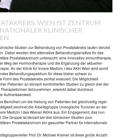
ATAKREBS: WIEN IST ZENTRUM
NATIONALER KLINISCHER
IEN
klinische Studien zur Behandlung von Prostatakrebs laufen derzeit
. Dabei werden drei alternative Behandlungsansätze für das
ktäre Prostatakarzinom untersucht: eine innovative Immuntherapie,
ger Weg der Hormontherapie und die Ergänzung der aktuellen
apie. An der Klinik für Innere Medizin I des AKH Wien wird somit
ndes Behandlungsspektrum für diese bisher schwer zu
 Form des Prostatakrebs zentral evaluiert. Die Möglichkeit
cher Patienten an klinisch kontrollierten Studien zu gleich drei der
Therapieformen teilzunehmen, erweckt dabei durchaus
ale Aufmerksamkeit.
ves Bemühen um die Heilung von Patienten bei gleichzeitig reger
ätigkeit zeichnet die Arbeitsgruppe Urologische Tumoren an der
Innere Medizin I des Wiener AKHs aus. Ein Engagement, das nun
t: Die Gruppe ist derzeit bei drei klinischen Studien zum
ktären Prostatakarzinom ein gesuchter Partner für internationale
itsgruppenleiter Prof. Dr. Michael Krainer ist diese große Anzahl