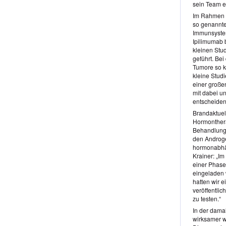
sein Team e
Im Rahmen d
so genannte
Immunsystem
Ipilimumab 
kleinen Stu
geführt. Be
Tumore so k
kleine Studi
einer großen
mit dabei u
entscheiden
Brandaktuel
Hormontherap
Behandlung 
den Androge
hormonabhän
Krainer: „I
einer Phase
eingeladen 
hatten wir e
veröffentli
zu testen.“
In der dama
wirksamer w