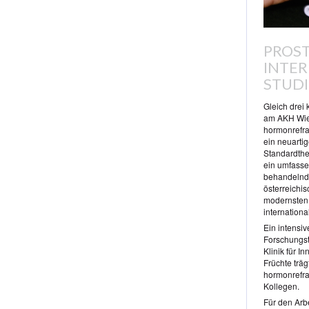
PROST
INTER
STUD
Gleich drei 
am AKH Wien
hormonrefra
ein neuarti
Standardther
ein umfasse
behandelnde
österreichis
modernsten 
internation
Ein intensi
Forschungst
Klinik für 
Früchte träg
hormonrefra
Kollegen.
Für den Arbe