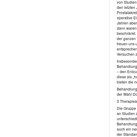
von Studien 
den letzten
Prostatakreb
operative Ei
Jahren aber 
dann waren 
beschränkt. 
der ganzen W
freuen uns u
entsprechen
Versuchen z
Insbesonder
Behandlung 
– den Entzu
diese als „
bieten die 
Behandlung
der Wahl Do
3 Therapiea
Die Gruppe v
an Studien 
unterschied
Behandlungs
auch ein ne
der Standard