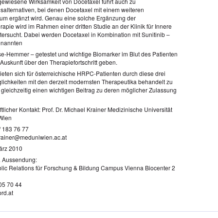
ewiesene Wirksamkeit von Docetaxel führt auch zu
alternativen, bei denen Docetaxel mit einem weiteren
um ergänzt wird. Genau eine solche Ergänzung der
apie wird im Rahmen einer dritten Studie an der Klinik für Innere
ntersucht. Dabei werden Docetaxel in Kombination mit Sunitinib –
enannten
se-Hemmer – getestet und wichtige Biomarker im Blut des Patienten
e Auskunft über den Therapiefortschritt geben.
ieten sich für österreichische HRPC-Patienten durch diese drei
lichkeiten mit den derzeit modernsten Therapeutika behandelt zu
gleichzeitig einen wichtigen Beitrag zu deren möglicher Zulassung
licher Kontakt: Prof. Dr. Michael Krainer Medizinische Universität
Wien
/ 183 76 77
rainer@meduniwien.ac.at
ärz 2010
& Aussendung:
ic Relations für Forschung & Bildung Campus Vienna Biocenter 2
505 70 44
rd.at