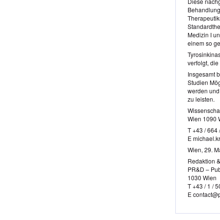
Diese nachg
Behandlungs
Therapeutik
Standardther
Medizin I u
einem so g
Tyrosinkina
verfolgt, di
Insgesamt b
Studien Mög
werden und 
zu leisten.
Wissenschaft
Wien 1090 
T +43 / 664 
E michael.k
Wien, 29. M
Redaktion 
PR&D – Publ
1030 Wien
T +43 / 1 / 
E contact@p