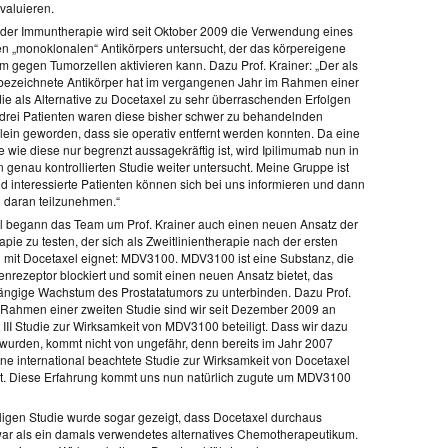
valuieren.
er Immuntherapie wird seit Oktober 2009 die Verwendung eines
n „monoklonalen“ Antikörpers untersucht, der das körpereigene
 gegen Tumorzellen aktivieren kann. Dazu Prof. Krainer: „Der als
bezeichnete Antikörper hat im vergangenen Jahr im Rahmen einer
die als Alternative zu Docetaxel zu sehr überraschenden Erfolgen
i drei Patienten waren diese bisher schwer zu behandelnden
lein geworden, dass sie operativ entfernt werden konnten. Da eine
e wie diese nur begrenzt aussagekräftig ist, wird Ipilimumab nun in
 genau kontrollierten Studie weiter untersucht. Meine Gruppe ist
nd interessierte Patienten können sich bei uns informieren und dann
 daran teilzunehmen.“
l begann das Team um Prof. Krainer auch einen neuen Ansatz der
ie zu testen, der sich als Zweitlinientherapie nach der ersten
mit Docetaxel eignet: MDV3100. MDV3100 ist eine Substanz, die
nrezeptor blockiert und somit einen neuen Ansatz bietet, das
gige Wachstum des Prostatatumors zu unterbinden. Dazu Prof.
m Rahmen einer zweiten Studie sind wir seit Dezember 2009 an
 III Studie zur Wirksamkeit von MDV3100 beteiligt. Dass wir dazu
wurden, kommt nicht von ungefähr, denn bereits im Jahr 2007
ine international beachtete Studie zur Wirksamkeit von Docetaxel
cht. Diese Erfahrung kommt uns nun natürlich zugute um MDV3100
ligen Studie wurde sogar gezeigt, dass Docetaxel durchaus
ar als ein damals verwendetes alternatives Chemotherapeutikum.