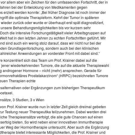
vor allem aber ein Zeichen für den umfassenden Fortschritt, der in
 Jahren bei der Entwicklung von Medikamenten gegen
s erzielt werden konnte: „Bei früher Diagnose ist noch immer der
ngriff die optimale Therapieform. Kehrt der Tumor in späteren
wieder zurück oder wurde er überhaupt erst spät diagnostiziert,
unsere Behandlungsmöglichkeiten bis vor kurzem sehr
Doch die intensive Forschungstätigkeit vieler Arbeitsgruppen auf
elt hat in den letzten Jahren zu echten Fortschritten geführt. Wir
nd sind auch ein wenig stolz darauf, dass wir nicht nur bei der
den Grundlagenforschung, sondern auch bei den klinischen
ahlreicher Anwendungen an vorderster Front mit dabei sind.“
e konzentriert sich das Team um Prof. Krainer dabei auf die
jener wiederkehrenden Tumore, die auf die aktuelle Therapiewahl
g androgener Hormone – nicht (mehr) ansprechen. Gerade für
hormonrefraktäres Prostatakarzinom“ (HRPC) bezeichneten Tumore
neuen Therapien echte
salternativen oder Ergänzungen zum bisherigen Therapeutikum
cetaxel.
nsätze, 3 Studien, 3 x Wien
on Prof. Krainer wurde nun in letzter Zeit gleich dreimal gebeten
zur Testung neuer Therapeutika teilzunehmen. Dabei werden drei
liche Therapieansätze verfolgt, die alle gute Chancen auf einen
erfolg bieten. So wird neben einer innovativen Immuntherapie
uer Weg der Hormontherapie untersucht. Aber auch die Ergänzung
therapie bietet interessante Möglichkeiten, die Prof. Krainer und