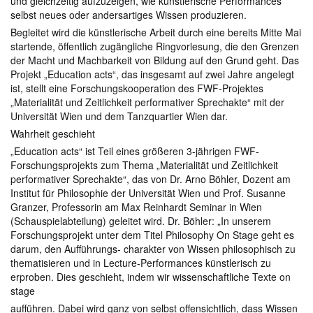
und gleichzeitig aufzuzeigen, wie künstlerische Performances
selbst neues oder andersartiges Wissen produzieren.
Begleitet wird die künstlerische Arbeit durch eine bereits Mitte Mai
startende, öffentlich zugängliche Ringvorlesung, die den Grenzen
der Macht und Machbarkeit von Bildung auf den Grund geht. Das
Projekt „Education acts“, das insgesamt auf zwei Jahre angelegt
ist, stellt eine Forschungskooperation des FWF-Projektes
„Materialität und Zeitlichkeit performativer Sprechakte“ mit der
Universität Wien und dem Tanzquartier Wien dar.
Wahrheit geschieht
„Education acts“ ist Teil eines größeren 3-jährigen FWF-
Forschungsprojekts zum Thema „Materialität und Zeitlichkeit
performativer Sprechakte“, das von Dr. Arno Böhler, Dozent am
Institut für Philosophie der Universität Wien und Prof. Susanne
Granzer, Professorin am Max Reinhardt Seminar in Wien
(Schauspielabteilung) geleitet wird. Dr. Böhler: „In unserem
Forschungsprojekt unter dem Titel Philosophy On Stage geht es
darum, den Aufführungs- charakter von Wissen philosophisch zu
thematisieren und in Lecture-Performances künstlerisch zu
erproben. Dies geschieht, indem wir wissenschaftliche Texte on
stage
aufführen. Dabei wird ganz von selbst offensichtlich, dass Wissen