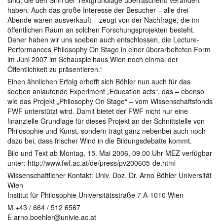
sind, die den Sinn der Textgrundlage überraschend verändert
haben. Auch das große Interesse der Besucher – alle drei
Abende waren ausverkauft – zeugt von der Nachfrage, die im
öffentlichen Raum an solchen Forschungsprojekten besteht.
Daher haben wir uns soeben auch entschlossen, die Lecture-
Performances Philosophy On Stage in einer überarbeiteten Form
im Juni 2007 im Schauspielhaus Wien noch einmal der
Öffentlichkeit zu präsentieren.“
Einen ähnlichen Erfolg erhofft sich Böhler nun auch für das
soeben anlaufende Experiment „Education acts“, das – ebenso
wie das Projekt „Philosophy On Stage“ – vom Wissenschaftsfonds
FWF unterstützt wird. Damit bietet der FWF nicht nur eine
finanzielle Grundlage für dieses Projekt an der Schnittstelle von
Philosophie und Kunst, sondern trägt ganz nebenbei auch noch
dazu bei, dass frischer Wind in die Bildungsdebatte kommt.
Bild und Text ab Montag, 15. Mai 2006, 09.00 Uhr MEZ verfügbar
unter: http://www.fwf.ac.at/de/press/pv200605-de.html
Wissenschaftlicher Kontakt: Univ. Doz. Dr. Arno Böhler Universität
Wien
Institut für Philosophie Universitätsstraße 7 A-1010 Wien
M +43 / 664 / 512 6567
E arno.boehler@univie.ac.at