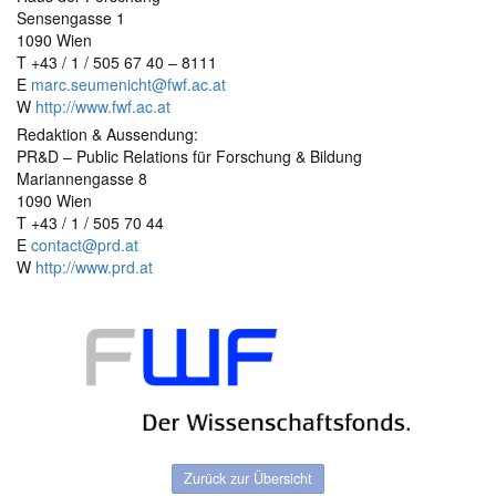
Sensengasse 1
1090 Wien
T +43 / 1 / 505 67 40 – 8111
E
marc.seumenicht@fwf.ac.at
W
http://www.fwf.ac.at
Redaktion & Aussendung:
PR&D – Public Relations für Forschung & Bildung
Mariannengasse 8
1090 Wien
T +43 / 1 / 505 70 44
E
contact@prd.at
W
http://www.prd.at
Zurück zur Übersicht