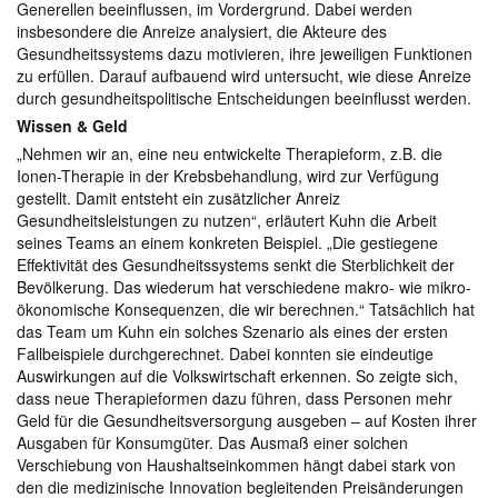
Generellen beeinflussen, im Vordergrund. Dabei werden
insbesondere die Anreize analysiert, die Akteure des
Gesundheitssystems dazu motivieren, ihre jeweiligen Funktionen
zu erfüllen. Darauf aufbauend wird untersucht, wie diese Anreize
durch gesundheitspolitische Entscheidungen beeinflusst werden.
Wissen & Geld
„Nehmen wir an, eine neu entwickelte Therapieform, z.B. die
Ionen-Therapie in der Krebsbehandlung, wird zur Verfügung
gestellt. Damit entsteht ein zusätzlicher Anreiz
Gesundheitsleistungen zu nutzen“, erläutert Kuhn die Arbeit
seines Teams an einem konkreten Beispiel. „Die gestiegene
Effektivität des Gesundheitssystems senkt die Sterblichkeit der
Bevölkerung. Das wiederum hat verschiedene makro- wie mikro-
ökonomische Konsequenzen, die wir berechnen.“ Tatsächlich hat
das Team um Kuhn ein solches Szenario als eines der ersten
Fallbeispiele durchgerechnet. Dabei konnten sie eindeutige
Auswirkungen auf die Volkswirtschaft erkennen. So zeigte sich,
dass neue Therapieformen dazu führen, dass Personen mehr
Geld für die Gesundheitsversorgung ausgeben – auf Kosten ihrer
Ausgaben für Konsumgüter. Das Ausmaß einer solchen
Verschiebung von Haushaltseinkommen hängt dabei stark von
den die medizinische Innovation begleitenden Preisänderungen