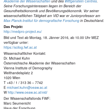
Akademie der Wissenschaften
und des
Wittgenstein Centres
.
Seine Forschungsinteressen liegen im Bereich der
Gesundheitsökonomik und Bevölkerungsökonomik. Vor seiner
wissenschaftlichen Tätigkeit am VID war er Juniorprofessor am
Max-Planck-Institut für demografische Forschung
in Deutschland.
Das Projekt
http://medpro-project.eu/
Bild und Text ab Montag, 18. Jänner 2016, ab 10.00 Uhr MEZ
verfügbar unter:
https://scilog.fwf.ac.at
Wissenschaftlicher Kontakt:
Dr. Michael Kuhn
Österreichische Akademie der Wissenschaften
Vienna Institute of Demography
Welthandelsplatz 2
1020 Wien
T +43 / 1 / 313 36 – 7742
E
michael.kuhn@oeaw.ac.at
W
http://www.oeaw.ac.at/vid/
Der Wissenschaftsfonds FWF:
Marc Seumenicht
Haus der Forschung