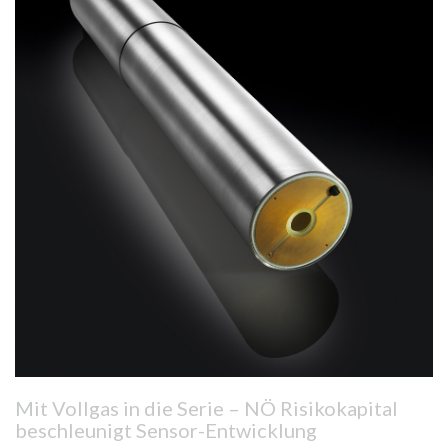
Mit Vollgas in die Serie – NÖ Risikokapital
beschleunigt Sensor-Entwicklung