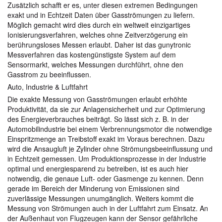
Zusätzlich schafft er es, unter diesen extremen Bedingungen
exakt und in Echtzeit Daten über Gasströmungen zu liefern.
Möglich gemacht wird dies durch ein weltweit einzigartiges
Ionisierungsverfahren, welches ohne Zeitverzögerung ein
berührungsloses Messen erlaubt. Daher ist das gunytronic
Messverfahren das kostengünstigste System auf dem
Sensormarkt, welches Messungen durchführt, ohne den
Gasstrom zu beeinflussen.
Auto, Industrie & Luftfahrt
Die exakte Messung von Gasströmungen erlaubt erhöhte
Produktivität, da sie zur Anlagensicherheit und zur Optimierung
des Energieverbrauches beiträgt. So lässt sich z. B. in der
Automobilindustrie bei einem Verbrennungsmotor die notwendige
Einspritzmenge an Treibstoff exakt im Voraus berechnen. Dazu
wird die Ansaugluft je Zylinder ohne Strömungsbeeinflussung und
in Echtzeit gemessen. Um Produktionsprozesse in der Industrie
optimal und energiesparend zu betreiben, ist es auch hier
notwendig, die genaue Luft- oder Gasmenge zu kennen. Denn
gerade im Bereich der Minderung von Emissionen sind
zuverlässige Messungen unumgänglich. Weiters kommt die
Messung von Strömungen auch in der Luftfahrt zum Einsatz. An
der Außenhaut von Flugzeugen kann der Sensor gefährliche