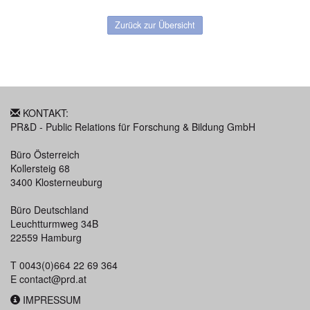
Zurück zur Übersicht
KONTAKT:
PR&D - Public Relations für Forschung & Bildung GmbH
Büro Österreich
Kollersteig 68
3400 Klosterneuburg
Büro Deutschland
Leuchtturmweg 34B
22559 Hamburg
T 0043(0)664 22 69 364
E
contact@prd.at
IMPRESSUM