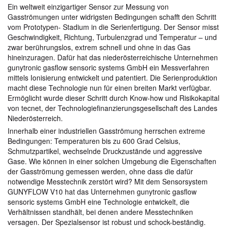
Ein weltweit einzigartiger Sensor zur Messung von
Gasströmungen unter widrigsten Bedingungen schafft den Schritt
vom Prototypen- Stadium in die Serienfertigung. Der Sensor misst
Geschwindigkeit, Richtung, Turbulenzgrad und Temperatur – und
zwar berührungslos, extrem schnell und ohne in das Gas
hineinzuragen. Dafür hat das niederösterreichische Unternehmen
gunytronic gasflow sensoric systems GmbH ein Messverfahren
mittels Ionisierung entwickelt und patentiert. Die Serienproduktion
macht diese Technologie nun für einen breiten Markt verfügbar.
Ermöglicht wurde dieser Schritt durch Know-how und Risikokapital
von tecnet, der Technologiefinanzierungsgesellschaft des Landes
Niederösterreich.
Innerhalb einer industriellen Gasströmung herrschen extreme
Bedingungen: Temperaturen bis zu 600 Grad Celsius,
Schmutzpartikel, wechselnde Druckzustände und aggressive
Gase. Wie können in einer solchen Umgebung die Eigenschaften
der Gasströmung gemessen werden, ohne dass die dafür
notwendige Messtechnik zerstört wird? Mit dem Sensorsystem
GUNYFLOW V10 hat das Unternehmen gunytronic gasflow
sensoric systems GmbH eine Technologie entwickelt, die
Verhältnissen standhält, bei denen andere Messtechniken
versagen. Der Spezialsensor ist robust und schock-beständig.