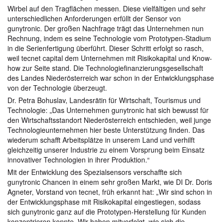
Wirbel auf den Tragflächen messen. Diese vielfältigen und sehr
unterschiedlichen Anforderungen erfüllt der Sensor von
gunytronic. Der großen Nachfrage trägt das Unternehmen nun
Rechnung, indem es seine Technologie vom Prototypen-Stadium
in die Serienfertigung überführt. Dieser Schritt erfolgt so rasch,
weil tecnet capital dem Unternehmen mit Risikokapital und Know-
how zur Seite stand. Die Technologiefinanzierungsgesellschaft
des Landes Niederösterreich war schon in der Entwicklungsphase
von der Technologie überzeugt.
Dr. Petra Bohuslav, Landesrätin für Wirtschaft, Tourismus und
Technologie: „Das Unternehmen gunytronic hat sich bewusst für
den Wirtschaftsstandort Niederösterreich entschieden, weil junge
Technologieunternehmen hier beste Unterstützung finden. Das
wiederum schafft Arbeitsplätze in unserem Land und verhilft
gleichzeitig unserer Industrie zu einem Vorsprung beim Einsatz
innovativer Technologien in ihrer Produktion.“
Mit der Entwicklung des Spezialsensors verschaffte sich
gunytronic Chancen in einem sehr großen Markt, wie DI Dr. Doris
Agneter, Vorstand von tecnet, früh erkannt hat: „Wir sind schon in
der Entwicklungsphase mit Risikokapital eingestiegen, sodass
sich gunytronic ganz auf die Prototypen-Herstellung für Kunden
konzentrieren konnte. Wir haben mitverfolgt, wie sich die