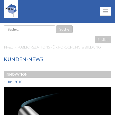
English
PR&D – PUBLIC RELATIONS FÜR FORSCHUNG & BILDUNG
KUNDEN-NEWS
INNOVATION
1. Juni 2010