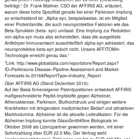
beiträgt.“ Dr. Frank Mattner, CSO der AFFiRiS AG, erläutert,
warum diese hohe Spezifität gerade bei einer Parkinson-Impfung
so entscheidend ist: „Alpha-syn, beispielsweise, ist ein Mitglied
einer Proteinfamilie, die auch neuroprotektive Faktoren wie das
Beta-Synuklein (beta- syn) umfasst. Eine Impfung zur Reduktion
von alpha-syn muss also sicherstellen, dass die ausgelöste
Antikörper-Immunantwort ausschließlich alpha-syn adressiert, das
neuroprotektive beta-syn jedoch nicht. Unsere AFFITOM®-
Technologie erreicht genau das.“
*Link: http://www.globaldata.com/reportstore/Report.aspx?
ID=Parkinsons-Disease–Pipeline-Assessment-and-Market-
Forecasts-to-2016&ReportType=Industry_Report
Über AFFiRiS AG (Stand Dezember 2010):
Auf der Basis firmeneigener Patentpositionen entwickelt AFFiRiS
maßgeschneiderte Peptid-Impfstoffe gegen Alzheimer,
Atherosklerose, Parkinson, Bluthochdruck und einigen weitere
Krankheiten mit dringendem medizinischen Bedarf und attraktiven
Marktvolumina. Alzheimer ist die aktuelle Leitindikation. Für die
Alzheimer-Impfung konnte GlaxoSmithKline Biologicals im
Oktober 2008 als Lizenzpartner gewonnen werden, mit einer
Sofortzahlung über EUR 22.5 Mio. Der Vertrag sieht