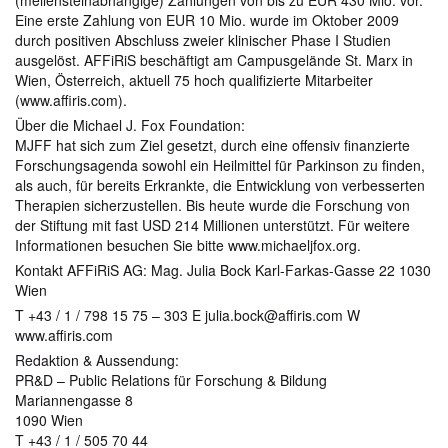
(meilensteinabhängige) Zahlungen von bis zu EUR 430 Mio. vor.
Eine erste Zahlung von EUR 10 Mio. wurde im Oktober 2009
durch positiven Abschluss zweier klinischer Phase I Studien
ausgelöst. AFFiRiS beschäftigt am Campusgelände St. Marx in
Wien, Österreich, aktuell 75 hoch qualifizierte Mitarbeiter
(www.affiris.com).
Über die Michael J. Fox Foundation:
MJFF hat sich zum Ziel gesetzt, durch eine offensiv finanzierte
Forschungsagenda sowohl ein Heilmittel für Parkinson zu finden,
als auch, für bereits Erkrankte, die Entwicklung von verbesserten
Therapien sicherzustellen. Bis heute wurde die Forschung von
der Stiftung mit fast USD 214 Millionen unterstützt. Für weitere
Informationen besuchen Sie bitte www.michaeljfox.org.
Kontakt AFFiRiS AG: Mag. Julia Bock Karl-Farkas-Gasse 22 1030
Wien
T +43 / 1 / 798 15 75 – 303 E julia.bock@affiris.com W
www.affiris.com
Redaktion & Aussendung:
PR&D – Public Relations für Forschung & Bildung
Mariannengasse 8
1090 Wien
T +43 / 1 / 505 70 44