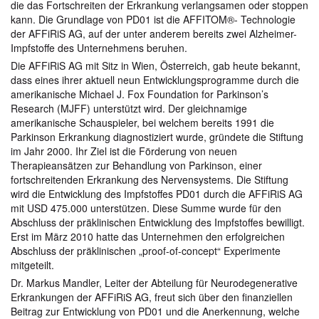
die das Fortschreiten der Erkrankung verlangsamen oder stoppen
kann. Die Grundlage von PD01 ist die AFFITOM®- Technologie
der AFFiRiS AG, auf der unter anderem bereits zwei Alzheimer-
Impfstoffe des Unternehmens beruhen.
Die AFFiRiS AG mit Sitz in Wien, Österreich, gab heute bekannt,
dass eines ihrer aktuell neun Entwicklungsprogramme durch die
amerikanische Michael J. Fox Foundation for Parkinson’s
Research (MJFF) unterstützt wird. Der gleichnamige
amerikanische Schauspieler, bei welchem bereits 1991 die
Parkinson Erkrankung diagnostiziert wurde, gründete die Stiftung
im Jahr 2000. Ihr Ziel ist die Förderung von neuen
Therapieansätzen zur Behandlung von Parkinson, einer
fortschreitenden Erkrankung des Nervensystems. Die Stiftung
wird die Entwicklung des Impfstoffes PD01 durch die AFFiRiS AG
mit USD 475.000 unterstützen. Diese Summe wurde für den
Abschluss der präklinischen Entwicklung des Impfstoffes bewilligt.
Erst im März 2010 hatte das Unternehmen den erfolgreichen
Abschluss der präklinischen „proof-of-concept“ Experimente
mitgeteilt.
Dr. Markus Mandler, Leiter der Abteilung für Neurodegenerative
Erkrankungen der AFFiRiS AG, freut sich über den finanziellen
Beitrag zur Entwicklung von PD01 und die Anerkennung, welche