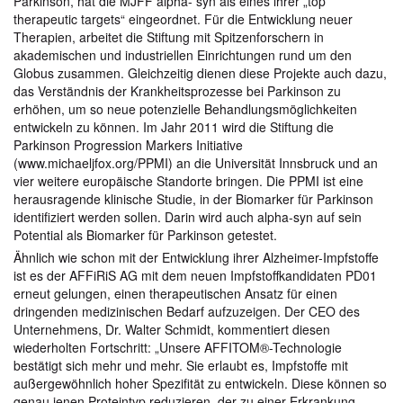
Parkinson, hat die MJFF alpha- syn als eines ihrer „top
therapeutic targets“ eingeordnet. Für die Entwicklung neuer
Therapien, arbeitet die Stiftung mit Spitzenforschern in
akademischen und industriellen Einrichtungen rund um den
Globus zusammen. Gleichzeitig dienen diese Projekte auch dazu,
das Verständnis der Krankheitsprozesse bei Parkinson zu
erhöhen, um so neue potenzielle Behandlungsmöglichkeiten
entwickeln zu können. Im Jahr 2011 wird die Stiftung die
Parkinson Progression Markers Initiative
(www.michaeljfox.org/PPMI) an die Universität Innsbruck und an
vier weitere europäische Standorte bringen. Die PPMI ist eine
herausragende klinische Studie, in der Biomarker für Parkinson
identifiziert werden sollen. Darin wird auch alpha-syn auf sein
Potential als Biomarker für Parkinson getestet.
Ähnlich wie schon mit der Entwicklung ihrer Alzheimer-Impfstoffe
ist es der AFFiRiS AG mit dem neuen Impfstoffkandidaten PD01
erneut gelungen, einen therapeutischen Ansatz für einen
dringenden medizinischen Bedarf aufzuzeigen. Der CEO des
Unternehmens, Dr. Walter Schmidt, kommentiert diesen
wiederholten Fortschritt: „Unsere AFFITOM®-Technologie
bestätigt sich mehr und mehr. Sie erlaubt es, Impfstoffe mit
außergewöhnlich hoher Spezifität zu entwickeln. Diese können so
genau jenen Proteintyp reduzieren, der zu einer Erkrankung