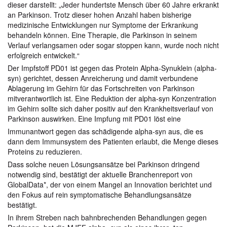
dieser darstellt: „Jeder hundertste Mensch über 60 Jahre erkrankt
an Parkinson. Trotz dieser hohen Anzahl haben bisherige
medizinische Entwicklungen nur Symptome der Erkrankung
behandeln können. Eine Therapie, die Parkinson in seinem
Verlauf verlangsamen oder sogar stoppen kann, wurde noch nicht
erfolgreich entwickelt.“
Der Impfstoff PD01 ist gegen das Protein Alpha-Synuklein (alpha-
syn) gerichtet, dessen Anreicherung und damit verbundene
Ablagerung im Gehirn für das Fortschreiten von Parkinson
mitverantwortlich ist. Eine Reduktion der alpha-syn Konzentration
im Gehirn sollte sich daher positiv auf den Krankheitsverlauf von
Parkinson auswirken. Eine Impfung mit PD01 löst eine
Immunantwort gegen das schädigende alpha-syn aus, die es
dann dem Immunsystem des Patienten erlaubt, die Menge dieses
Proteins zu reduzieren.
Dass solche neuen Lösungsansätze bei Parkinson dringend
notwendig sind, bestätigt der aktuelle Branchenreport von
GlobalData*, der von einem Mangel an Innovation berichtet und
den Fokus auf rein symptomatische Behandlungsansätze
bestätigt.
In ihrem Streben nach bahnbrechenden Behandlungen gegen