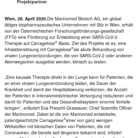
Projektpartner
Wien, 28. April 2020.
Die Marinomed Biotech AG, ein global
tätiges biopharmazeutisches Unternehmen mit Sitz in Wien, erhält
von der Österreichischen Forschungsförderungs-gesellschaft
(FFG) eine Förderung zur Entwicklung einer SARS-CoV-2-
®
Therapie auf Carragelose
-Basis. Ziel des Projekts ist es, eine
®
Inhalationslösung mit Carragelose
als akute Behandlung von
viralen Lungenentzündungen, die von SARS-CoV-2 oder anderen
Atemwegsviren ausgelöst werden, klinisch zu testen.
„Eine kausale Therapie direkt in der Lunge kann für Patienten, die
an einer viralen Lungenentzündung leiden, die Dauer der
Krankheit und damit der Hospitalisierung verkürzen, die Anzahl
der Patienten in intensivmedizinischer Versorgung reduzieren und
damit für Patienten und das Gesundheitssystem enorme Vorteile
bringen“, erläutert Eva Prieschl-Grassauer, Chief Scientific Officer
der Marinomed. Dabei ist die von Marinomed entwickelte,
®
patentgeschützte Carragelose
einer von ganz wenigen
Wirkstoffen mit klinischen Daten von Patienten, die mit
Coronaviren, die bereits seit längerem bekannt sind, infiziert