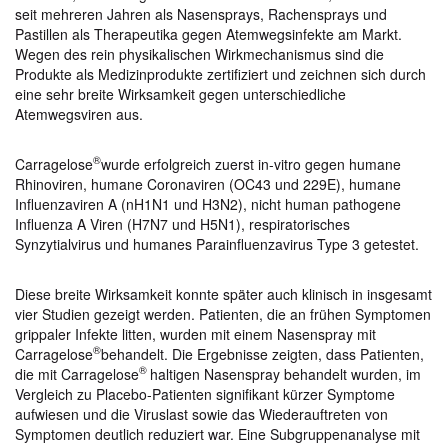
seit mehreren Jahren als Nasensprays, Rachensprays und
Pastillen als Therapeutika gegen Atemwegsinfekte am Markt.
Wegen des rein physikalischen Wirkmechanismus sind die
Produkte als Medizinprodukte zertifiziert und zeichnen sich durch
eine sehr breite Wirksamkeit gegen unterschiedliche
Atemwegsviren aus.
®
Carragelose
wurde erfolgreich zuerst in-vitro gegen humane
Rhinoviren, humane Coronaviren (OC43 und 229E), humane
Influenzaviren A (nH1N1 und H3N2), nicht human pathogene
Influenza A Viren (H7N7 und H5N1), respiratorisches
Synzytialvirus und humanes Parainfluenzavirus Type 3 getestet.
Diese breite Wirksamkeit konnte später auch klinisch in insgesamt
vier Studien gezeigt werden. Patienten, die an frühen Symptomen
grippaler Infekte litten, wurden mit einem Nasenspray mit
®
Carragelose
behandelt. Die Ergebnisse zeigten, dass Patienten,
®
die mit Carragelose
haltigen Nasenspray behandelt wurden, im
Vergleich zu Placebo-Patienten signifikant kürzer Symptome
aufwiesen und die Viruslast sowie das Wiederauftreten von
Symptomen deutlich reduziert war. Eine Subgruppenanalyse mit