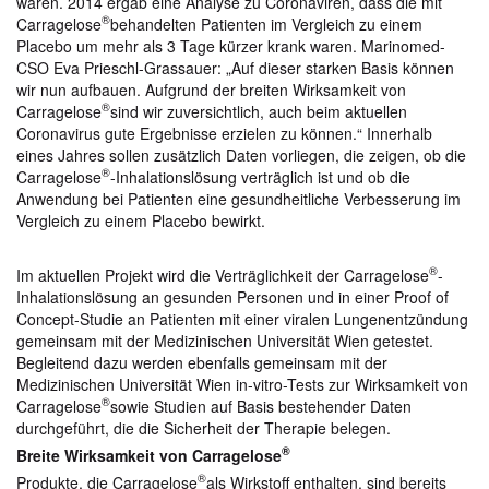
waren. 2014 ergab eine Analyse zu Coronaviren, dass die mit
®
Carragelose
behandelten Patienten im Vergleich zu einem
Placebo um mehr als 3 Tage kürzer krank waren. Marinomed-
CSO Eva Prieschl-Grassauer: „Auf dieser starken Basis können
wir nun aufbauen. Aufgrund der breiten Wirksamkeit von
®
Carragelose
sind wir zuversichtlich, auch beim aktuellen
Coronavirus gute Ergebnisse erzielen zu können.“ Innerhalb
eines Jahres sollen zusätzlich Daten vorliegen, die zeigen, ob die
®
Carragelose
-Inhalationslösung verträglich ist und ob die
Anwendung bei Patienten eine gesundheitliche Verbesserung im
Vergleich zu einem Placebo bewirkt.
®
Im aktuellen Projekt wird die Verträglichkeit der Carragelose
-
Inhalationslösung an gesunden Personen und in einer Proof of
Concept-Studie an Patienten mit einer viralen Lungenentzündung
gemeinsam mit der Medizinischen Universität Wien getestet.
Begleitend dazu werden ebenfalls gemeinsam mit der
Medizinischen Universität Wien in-vitro-Tests zur Wirksamkeit von
®
Carragelose
sowie Studien auf Basis bestehender Daten
durchgeführt, die die Sicherheit der Therapie belegen.
®
Breite Wirksamkeit von Carragelose
®
Produkte, die Carragelose
als Wirkstoff enthalten, sind bereits