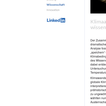
Wissenschaft
Innovation
Klimaa
wissen
Der Zusamm
dramatische
Analyse fos
„speichern“
Klimabeding
des Wissens
dabei entde
Untersuchun
Temperatur
Klimawandel 
globale Kli
interpretie
prähistoris
zu ungewöhn
wählten nun
Austernscha