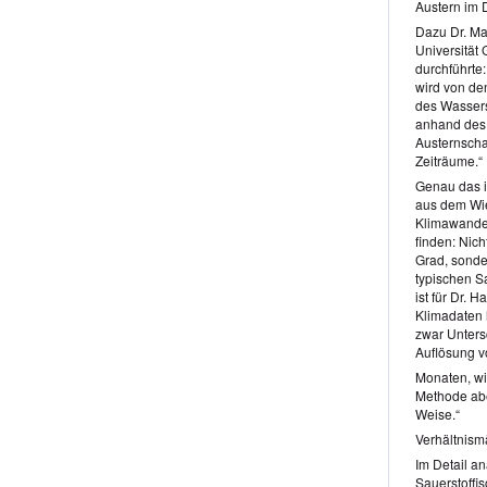
Austern im 
Dazu Dr. Ma
Universität
durchführte
wird von de
des Wassers
anhand des 
Austernscha
Zeiträume.“
Genau das i
aus dem Wie
Klimawandel
finden: Nich
Grad, sond
typischen Sa
ist für Dr. 
Klimadaten
zwar Unters
Auflösung v
Monaten, wi
Methode abe
Weise.“
Verhältnism
Im Detail an
Sauerstoffi