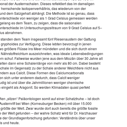
onat der Austernschalen. Dieses reflektiert das im damaligen
herrschende Isotopenverhältnis, das wiederum von der
und dem Salzgehalt abhängt. Die Methode ist so genau, dass
nterschiede von weniger als 1 Grad Celsius gemessen werden
gelang es dem Team, zu zeigen, dass die saisonalen
nterschiede im Untersuchungszeitraum von 9 Grad Celsius auf 5–
sius abnahmen.
 standen dem Team insgesamt fünf Riesenaustern der Gattung
 gryphoides zur Verfügung. Diese lebten bevorzugt in jenen
wo größere Flüsse ins Meer mündeten und die sich durch einen
Nährstoffreichtum auszeichneten, was ideale Lebensbedingungen
tern schuf. Fallweise wurden jene aus dem Miozän über 30 Jahre alt
elten dann eine Schalenlänge von mehr als 80 cm. Dabei besteht
schale im Gegensatz zu der Schale anderer Weichtiere nicht aus
ondern aus Calcit. Diese Formen des Calciumcarbonats
en sich unter anderem dadurch, dass Calcit weniger
eudig ist und über die Jahrmillionen weniger chemische
eingeht als Aragonit. So werden Klimadaten quasi perfekt
en „sitzen“ Paläontologen somit auf einer Schatztruhe – ist doch
 Austernriff bei Wien (Korneuburger Becken) mit über 15.000
größte der Welt. Zwar wurde dort auch bereits die größte fossile
e der Welt gefunden – der wahre Schatz wird für Dr. Harzhauser
lfe der Grundlagenforschung gefunden: Verständnis über unser
s und heute.