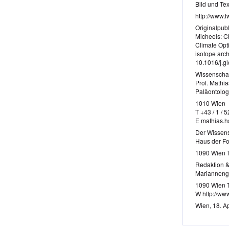
Bild und Tex
http://www.f
Originalpubl
Micheels: C
Climate Opt
isotope arc
10.1016/j.g
Wissenschaf
Prof. Mathi
Paläontolog
1010 Wien
T +43 / 1 / 
E mathias.
Der Wissens
Haus der F
1090 Wien T
Redaktion &
Marianneng
1090 Wien 
W http://www
Wien, 18. Ap