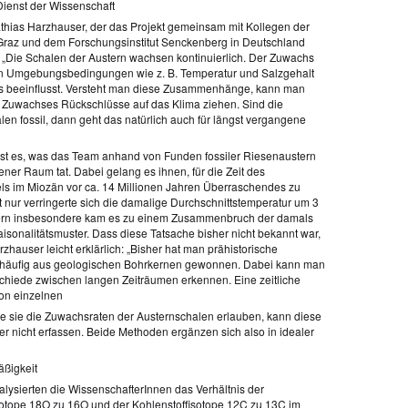
Dienst der Wissenschaft
thias Harzhauser, der das Projekt gemeinsam mit Kollegen der
 Graz und dem Forschungsinstitut Senckenberg in Deutschland
: „Die Schalen der Austern wachsen kontinuierlich. Der Zuwachs
n Umgebungsbedingungen wie z. B. Temperatur und Salzgehalt
 beeinflusst. Versteht man diese Zusammenhänge, kann man
Zuwachses Rückschlüsse auf das Klima ziehen. Sind die
len fossil, dann geht das natürlich auch für längst vergangene
st es, was das Team anhand von Funden fossiler Riesenaustern
ner Raum tat. Dabei gelang es ihnen, für die Zeit des
s im Miozän vor ca. 14 Millionen Jahren Überraschendes zu
t nur verringerte sich die damalige Durchschnittstemperatur um 3
ern insbesondere kam es zu einem Zusammenbruch der damals
isonalitätsmuster. Dass diese Tatsache bisher nicht bekannt war,
Harzhauser leicht erklärlich: „Bisher hat man prähistorische
 häufig aus geologischen Bohrkernen gewonnen. Dabei kann man
chiede zwischen langen Zeiträumen erkennen. Eine zeitliche
on einzelnen
e sie die Zuwachsraten der Austernschalen erlauben, kann diese
r nicht erfassen. Beide Methoden ergänzen sich also in idealer
äßigkeit
alysierten die WissenschafterInnen das Verhältnis der
sotope 18O zu 16O und der Kohlenstoffisotope 12C zu 13C im