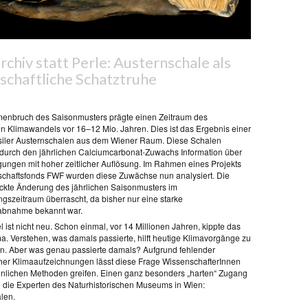
rchiv statt Perle: Austernschale als
schaftliche Schatztruhe
enbruch des Saisonmusters prägte einen Zeitraum des
n Klimawandels vor 16–12 Mio. Jahren. Dies ist das Ergebnis einer
siler Austernschalen aus dem Wiener Raum. Diese Schalen
 durch den jährlichen Calciumcarbonat-Zuwachs Information über
ungen mit hoher zeitlicher Auflösung. Im Rahmen eines Projekts
chaftsfonds FWF wurden diese Zuwächse nun analysiert. Die
ckte Änderung des jährlichen Saisonmusters im
gszeitraum überrascht, da bisher nur eine starke
abnahme bekannt war.
ist nicht neu. Schon einmal, vor 14 Millionen Jahren, kippte das
ma. Verstehen, was damals passierte, hilft heutige Klimavorgänge zu
ren. Aber was genau passierte damals? Aufgrund fehlender
cher Klimaaufzeichnungen lässt diese Frage WissenschafterInnen
lichen Methoden greifen. Einen ganz besonders „harten“ Zugang
 die Experten des Naturhistorischen Museums in Wien:
len.