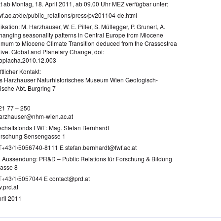
t ab Montag, 18. April 2011, ab 09.00 Uhr MEZ verfügbar unter:
wf.ac.at/de/public_relations/press/pv201104-de.html
ikation: M. Harzhauser, W. E. Piller, S. Müllegger, P. Grunert, A.
hanging seasonality patterns in Central Europe from Miocene
imum to Miocene Climate Transition deduced from the Crassostrea
hive. Global and Planetary Change, doi:
loplacha.2010.12.003
tlicher Kontakt:
as Harzhauser Naturhistorisches Museum Wien Geologisch-
ische Abt. Burgring 7
521 77 – 250
harzhauser@nhm-wien.ac.at
chaftsfonds FWF: Mag. Stefan Bernhardt
orschung Sensengasse 1
+43/1/5056740-8111 E stefan.bernhardt@fwf.ac.at
 Aussendung: PR&D – Public Relations für Forschung & Bildung
asse 8
T+43/1/5057044 E contact@prd.at
.prd.at
ril 2011