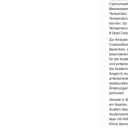
Calciumcarb
Meerwasser 
Temperatur 
Temperaturu
können. So 
Temperaturu
8 Grad Cel
Zur Analyse
Crassostrea
Bereichen, 
besonderen 
für die Aus
und entwick
die Austern
Aragonit, s
unterscheid
reaktionsfr
Änderungen 
archiviert.
Gerade in Wi
ein fossiles
Austern das 
Austernperl
aber mit Hi
Klima damal