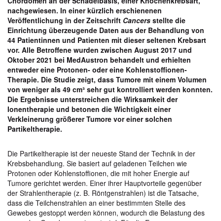
Chordomen an der Schädelbasis, einer
Knochenkrebsart,
nachgewiesen. In einer kürzlich erschienenen
Veröffentlichung in der Zeitschrift
Cancers
stellte die
Einrichtung
überzeugende Daten
aus der Behandlung von
44 Patient
innen und Patienten mit dieser seltenen Krebsart
vor. Alle
Betroffene wurden zwischen August 2017 und
Oktober 2021 bei MedAustron behandelt und erhielten
entweder eine Protonen- oder eine Kohlenstoff
ionen
-
Therapie. Die Studie zeigt, dass Tumore mit einem Volumen
von weniger als 49 cm³ sehr gut kontrolliert werden konnten.
Die Ergebnisse unterstreichen die Wirksamkeit der
Ionentherapie und betonen
die Wichtigkeit einer
Verkleinerung größere
r Tumore vor einer
solchen
Partikeltherapie
.
Die Partikeltherapie ist der neueste Stand der Technik in der
Krebsbehandlung. Sie basiert auf geladenen Teilchen wie
Protonen oder Kohlenstoffionen, die mit hoher Energie auf
Tumore gerichtet werden. Einer ihrer Hauptvorteile gegenüber
der Strahlentherapie (z. B. Röntgenstrahlen) ist die Tatsache,
dass die Teilchenstrahlen an einer bestimmten Stelle des
Gewebes gestoppt werden können, wodurch die Belastung des