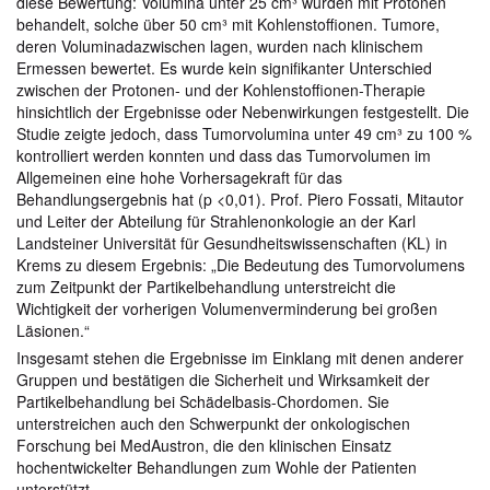
diese Bewertung: Volumina unter 25 cm³ wurden mit Protonen
behandelt, solche über 50 cm³ mit Kohlenstoffionen. Tumore,
deren Voluminadazwischen lagen, wurden nach klinischem
Ermessen bewertet. Es wurde kein signifikanter Unterschied
zwischen der Protonen- und der Kohlenstoffionen-Therapie
hinsichtlich der Ergebnisse oder Nebenwirkungen festgestellt. Die
Studie zeigte jedoch, dass Tumorvolumina unter 49 cm³ zu 100 %
kontrolliert werden konnten und dass das Tumorvolumen im
Allgemeinen eine hohe Vorhersagekraft für das
Behandlungsergebnis hat (p <0,01). Prof. Piero Fossati, Mitautor
und Leiter der Abteilung für Strahlenonkologie an der Karl
Landsteiner Universität für Gesundheitswissenschaften (KL) in
Krems zu diesem Ergebnis: „Die Bedeutung des Tumorvolumens
zum Zeitpunkt der Partikelbehandlung unterstreicht die
Wichtigkeit der vorherigen Volumenverminderung bei großen
Läsionen.“
Insgesamt stehen die Ergebnisse im Einklang mit denen anderer
Gruppen und bestätigen die Sicherheit und Wirksamkeit der
Partikelbehandlung bei Schädelbasis-Chordomen. Sie
unterstreichen auch den Schwerpunkt der onkologischen
Forschung bei MedAustron, die den klinischen Einsatz
hochentwickelter Behandlungen zum Wohle der Patienten
unterstützt.