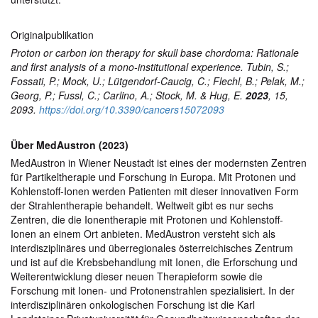
Originalpublikation
Proton or carbon ion therapy for skull base chordoma: Rationale
and first analysis of a mono-institutional experience. Tubin, S.;
Fossati, P.; Mock, U.; Lu
tgendorf-Caucig, C.; Flechl, B.; Pelak, M.;
Georg, P.; Fussl, C.; Carlino, A.; Stock, M. & Hug, E.
2023
, 15,
2093.
https://doi.org/10.3390/cancers15072093
Über MedAustron (2023)
MedAustron in Wiener Neustadt ist eines der modernsten Zentren
für Partikeltherapie und Forschung in Europa. Mit Protonen und
Kohlenstoff-Ionen werden Patienten mit dieser innovativen Form
der Strahlentherapie behandelt. Weltweit gibt es nur sechs
Zentren, die die Ionentherapie mit Protonen und Kohlenstoff-
Ionen an einem Ort anbieten. MedAustron versteht sich als
interdisziplinäres und überregionales österreichisches Zentrum
und ist auf die Krebsbehandlung mit Ionen, die Erforschung und
Weiterentwicklung dieser neuen Therapieform sowie die
Forschung mit Ionen- und Protonenstrahlen spezialisiert. In der
interdisziplinären onkologischen Forschung ist die Karl