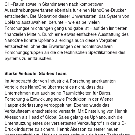
CH–Raum sowie in Skandinavien nach kompetitiven
Ausschreibungsverfahren ebenfalls für einen NanoOne-Drucker
entschieden. Die Motivation dieser Universitäten, das System von
UpNano auszuwählen, beruhte – wie es bei vielen
Forschungseinrichtungen gang und gäbe ist – auf den limitierten
finanziellen Mitteln. Durch eine etwas einfachere Ausstattung des
NanoOne konnte UpNano allerdings auch diesen Vorgaben
entsprechen, ohne die Erwartungen der hochinnovativen
Forschungsgruppen an die die technischen Spezifikationen des
Systems zu enttäuschen.
Starke Verkäufe. Starkes Team.
Im Anbetracht der von Industrie & Forschung anerkannten
Vorteile des NanoOne überrascht es nicht, dass das
Unternehmen nun auch seine Räumlichkeiten für Büros,
Forschung & Entwicklung sowie Produktion in der Wiener
Hauptniederlassung verdoppelt hat. Ebenso wurde das
Verkaufsteam entscheidend verstärkt. Mit Einstellung von Henrik
Åkesson als Head of Global Sales gelang es UpNano, sich die
Unterstützung eines der versiertesten Verkaufsprofis in der 3 D-
Druck-Industrie zu sichern. Henrik Åkesson zu seiner neuen
Verantwortlichkeit: „UpNano bietet nicht nur die beste Technologie