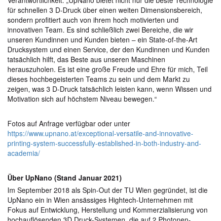
für schnellen 3 D-Druck über einen weiten Dimensionsbereich,
sondern profitiert auch von ihrem hoch motivierten und
innovativen Team. Es sind schließlich zwei Bereiche, die wir
unseren Kundinnen und Kunden bieten – ein State-of-the-Art
Drucksystem und einen Service, der den Kundinnen und Kunden
tatsächlich hilft, das Beste aus unseren Maschinen
herauszuholen. Es ist eine große Freude und Ehre für mich, Teil
dieses hochbegeisterten Teams zu sein und dem Markt zu
zeigen, was 3 D-Druck tatsächlich leisten kann, wenn Wissen und
Motivation sich auf höchstem Niveau bewegen.“
Fotos auf Anfrage verfügbar oder unter
https://www.upnano.at/exceptional-versatile-and-innovative-
printing-system-successfully-established-in-both-industry-and-
academia/
Über UpNano (Stand Januar 2021)
Im September 2018 als Spin-Out der TU Wien gegründet, ist die
UpNano ein in Wien ansässiges Hightech-Unternehmen mit
Fokus auf Entwicklung, Herstellung und Kommerzialisierung von
hochauflösenden 3D Druck-Systemen, die auf 2 Photonen-