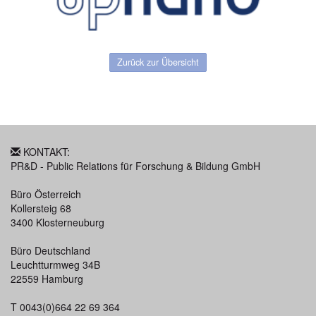
Zurück zur Übersicht
KONTAKT:
PR&D - Public Relations für Forschung & Bildung GmbH
Büro Österreich
Kollersteig 68
3400 Klosterneuburg
Büro Deutschland
Leuchtturmweg 34B
22559 Hamburg
T 0043(0)664 22 69 364