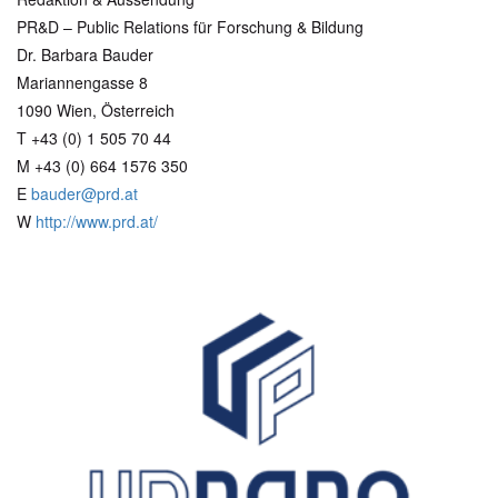
PR&D – Public Relations für Forschung & Bildung
Dr. Barbara Bauder
Mariannengasse 8
1090 Wien, Österreich
T +43 (0) 1 505 70 44
M +43 (0) 664 1576 350
E
bauder@prd.at
W
http://www.prd.at/