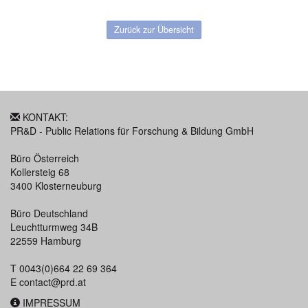
Zurück zur Übersicht
KONTAKT:
PR&D - Public Relations für Forschung & Bildung GmbH
Büro Österreich
Kollersteig 68
3400 Klosterneuburg
Büro Deutschland
Leuchtturmweg 34B
22559 Hamburg
T 0043(0)664 22 69 364
E
contact@prd.at
IMPRESSUM