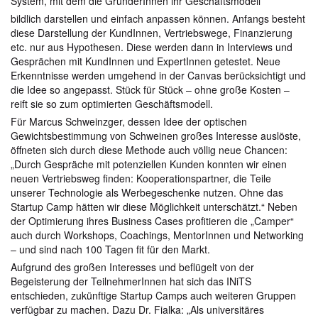
System, mit dem die GründerInnen ihr Geschäftsmodell
bildlich darstellen und einfach anpassen können. Anfangs besteht
diese Darstellung der KundInnen, Vertriebswege, Finanzierung
etc. nur aus Hypothesen. Diese werden dann in Interviews und
Gesprächen mit KundInnen und ExpertInnen getestet. Neue
Erkenntnisse werden umgehend in der Canvas berücksichtigt und
die Idee so angepasst. Stück für Stück – ohne große Kosten –
reift sie so zum optimierten Geschäftsmodell.
Für Marcus Schweinzger, dessen Idee der optischen
Gewichtsbestimmung von Schweinen großes Interesse auslöste,
öffneten sich durch diese Methode auch völlig neue Chancen:
„Durch Gespräche mit potenziellen Kunden konnten wir einen
neuen Vertriebsweg finden: Kooperationspartner, die Teile
unserer Technologie als Werbegeschenke nutzen. Ohne das
Startup Camp hätten wir diese Möglichkeit unterschätzt.“ Neben
der Optimierung ihres Business Cases profitieren die „Camper“
auch durch Workshops, Coachings, MentorInnen und Networking
– und sind nach 100 Tagen fit für den Markt.
Aufgrund des großen Interesses und beflügelt von der
Begeisterung der TeilnehmerInnen hat sich das INiTS
entschieden, zukünftige Startup Camps auch weiteren Gruppen
verfügbar zu machen. Dazu Dr. Fialka: „Als universitäres