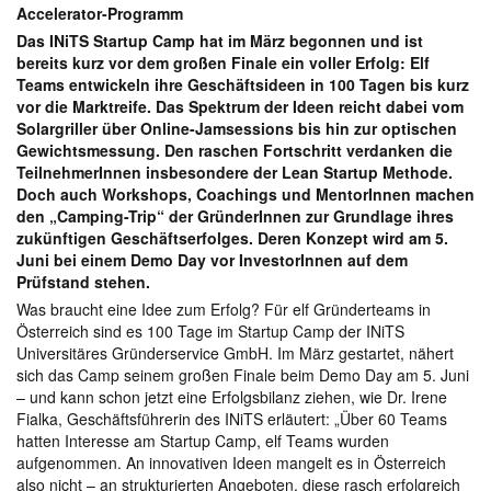
Accelerator-Programm
Das INiTS Startup Camp hat im März begonnen und ist
bereits kurz vor dem großen Finale ein voller Erfolg: Elf
Teams entwickeln ihre Geschäftsideen in 100 Tagen bis kurz
vor die Marktreife. Das Spektrum der Ideen reicht dabei vom
Solargriller über Online-Jamsessions bis hin zur optischen
Gewichtsmessung. Den raschen Fortschritt verdanken die
TeilnehmerInnen insbesondere der Lean Startup Methode.
Doch auch Workshops, Coachings und MentorInnen machen
den „Camping-Trip“ der GründerInnen zur Grundlage ihres
zukünftigen Geschäftserfolges. Deren Konzept wird am 5.
Juni bei einem Demo Day vor InvestorInnen auf dem
Prüfstand stehen.
Was braucht eine Idee zum Erfolg? Für elf Gründerteams in
Österreich sind es 100 Tage im Startup Camp der INiTS
Universitäres Gründerservice GmbH. Im März gestartet, nähert
sich das Camp seinem großen Finale beim Demo Day am 5. Juni
– und kann schon jetzt eine Erfolgsbilanz ziehen, wie Dr. Irene
Fialka, Geschäftsführerin des INiTS erläutert: „Über 60 Teams
hatten Interesse am Startup Camp, elf Teams wurden
aufgenommen. An innovativen Ideen mangelt es in Österreich
also nicht – an strukturierten Angeboten, diese rasch erfolgreich