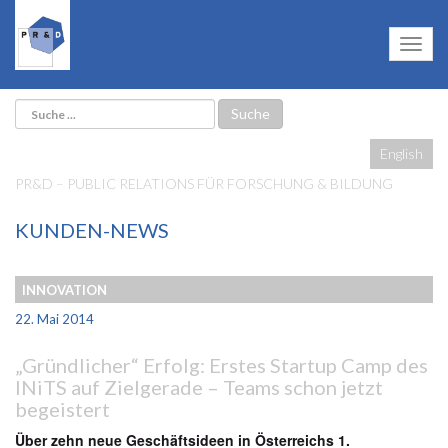
English
PR&D – PUBLIC RELATIONS FÜR FORSCHUNG & BILDUNG
KUNDEN-NEWS
INNOVATION
22. Mai 2014
„Gründlicher“ Erfolg: Erstes Startup Camp des
INiTS auf Zielgerade – Teams schon jetzt
begeistert
Über zehn neue Geschäftsideen in Österreichs 1.