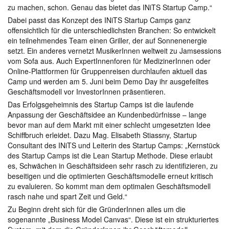
zu machen, schon. Genau das bietet das INiTS Startup Camp.“
Dabei passt das Konzept des INiTS Startup Camps ganz
offensichtlich für die unterschiedlichsten Branchen: So entwickelt
ein teilnehmendes Team einen Griller, der auf Sonnenenergie
setzt. Ein anderes vernetzt MusikerInnen weltweit zu Jamsessions
vom Sofa aus. Auch ExpertInnenforen für MedizinerInnen oder
Online-Plattformen für Gruppenreisen durchlaufen aktuell das
Camp und werden am 5. Juni beim Demo Day ihr ausgefeiltes
Geschäftsmodell vor InvestorInnen präsentieren.
Das Erfolgsgeheimnis des Startup Camps ist die laufende
Anpassung der Geschäftsidee an Kundenbedürfnisse – lange
bevor man auf dem Markt mit einer schlecht umgesetzten Idee
Schiffbruch erleidet. Dazu Mag. Elisabeth Stiassny, Startup
Consultant des INiTS und Leiterin des Startup Camps: „Kernstück
des Startup Camps ist die Lean Startup Methode. Diese erlaubt
es, Schwächen in Geschäftsideen sehr rasch zu identifizieren, zu
beseitigen und die optimierten Geschäftsmodelle erneut kritisch
zu evaluieren. So kommt man dem optimalen Geschäftsmodell
rasch nahe und spart Zeit und Geld.“
Zu Beginn dreht sich für die GründerInnen alles um die
sogenannte „Business Model Canvas“. Diese ist ein strukturiertes