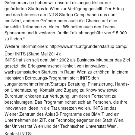
Gründerservice haben wir unsere Leistungen bisher nur
geförderten Startups in Wien zur Verfügung gestellt. Der Erfolg
und das Interesse am INiTS Startup Camp haben uns nun
motiviert, anderen GründerInnen auch die Chance auf eine
bezahlte Teilnahme zu bieten. Wir helfen auch den Teams,
Sponsoren und Investoren für die Teilnahmegebühr von € 5.000
zu finden.“
Weitere Informationen: http://www.inits.at/grunden/startup-camp/
Über INiTS (Stand Mai 2014):
INiTS hat sich seit dem Jahr 2002 als Business-Inkubator das Ziel
gesetzt, die Erfolgswahrscheinlichkeit von innovativen,
wachstumsstarken Startups im Raum Wien zu erhöhen. In einem
intensiven Betreuungs-Programm stellt INiTS den
JungunternehmerInnen/Startups Beratung, Finanzierung, Hands-
on Unterstützung, Kontakt und Zugang zu Know-how sowie
Büroräumlichkeiten zur Verfügung, um deren Fortschritt zu
beschleunigen. Das Programm richtet sich an Personen, die ihre
innovativen Ideen in die Tat umsetzen wollen. INiTS ist das
Wiener Zentrum des AplusB-Programms des BMVIT und ein
Unternehmen der ZIT, der Technologieagentur der Stadt Wien,
der Universität Wien und der Technischen Universität Wien.
Kontakt INiTS: