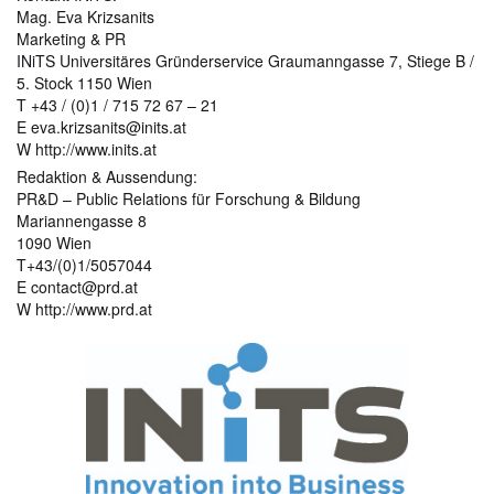
Mag. Eva Krizsanits
Marketing & PR
INiTS Universitäres Gründerservice Graumanngasse 7, Stiege B /
5. Stock 1150 Wien
T +43 / (0)1 / 715 72 67 – 21
E eva.krizsanits@inits.at
W http://www.inits.at
Redaktion & Aussendung:
PR&D – Public Relations für Forschung & Bildung
Mariannengasse 8
1090 Wien
T+43/(0)1/5057044
E contact@prd.at
W http://www.prd.at