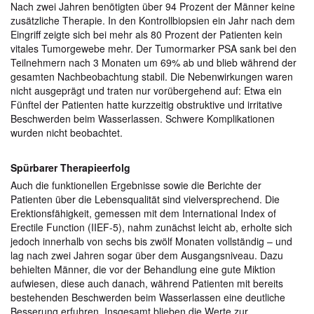
Nach zwei Jahren benötigten über 94 Prozent der Männer keine
zusätzliche Therapie. In den Kontrollbiopsien ein Jahr nach dem
Eingriff zeigte sich bei mehr als 80 Prozent der Patienten kein
vitales Tumorgewebe mehr. Der Tumormarker PSA sank bei den
Teilnehmern nach 3 Monaten um 69% ab und blieb während der
gesamten Nachbeobachtung stabil. Die Nebenwirkungen waren
nicht ausgeprägt und traten nur vorübergehend auf: Etwa ein
Fünftel der Patienten hatte kurzzeitig obstruktive und irritative
Beschwerden beim Wasserlassen. Schwere Komplikationen
wurden nicht beobachtet.
Spürbarer Therapieerfolg
Auch die funktionellen Ergebnisse sowie die Berichte der
Patienten über die Lebensqualität sind vielversprechend. Die
Erektionsfähigkeit, gemessen mit dem International Index of
Erectile Function (IIEF-5), nahm zunächst leicht ab, erholte sich
jedoch innerhalb von sechs bis zwölf Monaten vollständig – und
lag nach zwei Jahren sogar über dem Ausgangsniveau. Dazu
behielten Männer, die vor der Behandlung eine gute Miktion
aufwiesen, diese auch danach, während Patienten mit bereits
bestehenden Beschwerden beim Wasserlassen eine deutliche
Besserung erfuhren. Insgesamt blieben die Werte zur