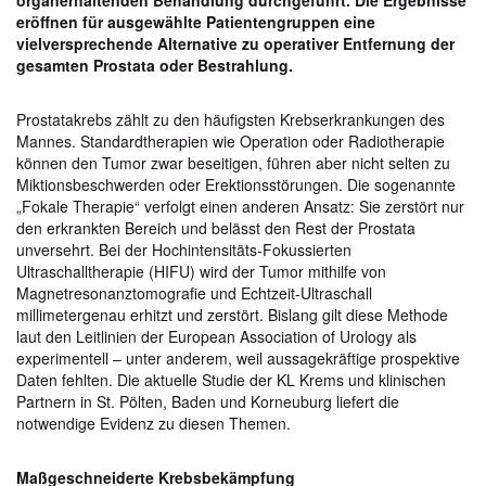
organerhaltenden Behandlung durchgeführt. Die Ergebnisse
eröffnen für ausgewählte Patientengruppen eine
vielversprechende Alternative zu operativer Entfernung der
gesamten Prostata oder Bestrahlung.
Prostatakrebs zählt zu den häufigsten Krebserkrankungen des
Mannes. Standardtherapien wie Operation oder Radiotherapie
können den Tumor zwar beseitigen, führen aber nicht selten zu
Miktionsbeschwerden oder Erektionsstörungen. Die sogenannte
„Fokale Therapie“ verfolgt einen anderen Ansatz: Sie zerstört nur
den erkrankten Bereich und belässt den Rest der Prostata
unversehrt. Bei der Hochintensitäts-Fokussierten
Ultraschalltherapie (HIFU) wird der Tumor mithilfe von
Magnetresonanztomografie und Echtzeit-Ultraschall
millimetergenau erhitzt und zerstört. Bislang gilt diese Methode
laut den Leitlinien der European Association of Urology als
experimentell – unter anderem, weil aussagekräftige prospektive
Daten fehlten. Die aktuelle Studie der KL Krems und klinischen
Partnern in St. Pölten, Baden und Korneuburg liefert die
notwendige Evidenz zu diesen Themen.
Maßgeschneiderte Krebsbekämpfung