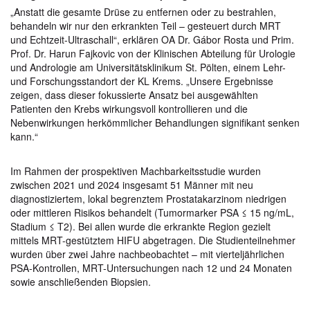
„Anstatt die gesamte Drüse zu entfernen oder zu bestrahlen,
behandeln wir nur den erkrankten Teil – gesteuert durch MRT
und Echtzeit-Ultraschall“, erklären OA Dr. Gábor Rosta und Prim.
Prof. Dr. Harun Fajkovic von der Klinischen Abteilung für Urologie
und Andrologie am Universitätsklinikum St. Pölten, einem Lehr-
und Forschungsstandort der KL Krems. „Unsere Ergebnisse
zeigen, dass dieser fokussierte Ansatz bei ausgewählten
Patienten den Krebs wirkungsvoll kontrollieren und die
Nebenwirkungen herkömmlicher Behandlungen signifikant senken
kann.“
Im Rahmen der prospektiven Machbarkeitsstudie wurden
zwischen 2021 und 2024 insgesamt 51 Männer mit neu
diagnostiziertem, lokal begrenztem Prostatakarzinom niedrigen
oder mittleren Risikos behandelt (Tumormarker PSA ≤ 15 ng/mL,
Stadium ≤ T2). Bei allen wurde die erkrankte Region gezielt
mittels MRT-gestütztem HIFU abgetragen. Die Studienteilnehmer
wurden über zwei Jahre nachbeobachtet – mit vierteljährlichen
PSA-Kontrollen, MRT-Untersuchungen nach 12 und 24 Monaten
sowie anschließenden Biopsien.