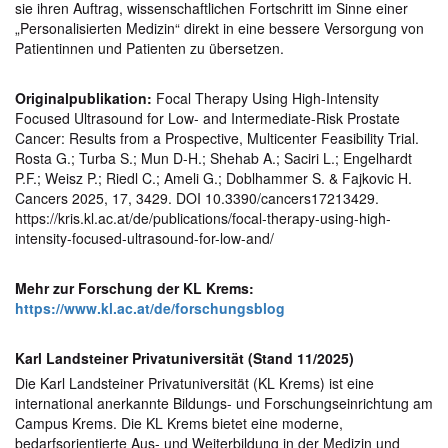
sie ihren Auftrag, wissenschaftlichen Fortschritt im Sinne einer
„Personalisierten Medizin“ direkt in eine bessere Versorgung von
Patientinnen und Patienten zu übersetzen.
Originalpublikation:
Focal Therapy Using High-Intensity
Focused Ultrasound for Low- and Intermediate-Risk Prostate
Cancer: Results from a Prospective, Multicenter Feasibility Trial.
Rosta G.; Turba S.; Mun D-H.; Shehab A.; Saciri L.; Engelhardt
P.F.; Weisz P.; Riedl C.; Ameli G.; Doblhammer S. & Fajkovic H.
Cancers 2025, 17, 3429. DOI 10.3390/cancers17213429.
https://kris.kl.ac.at/de/publications/focal-therapy-using-high-
intensity-focused-ultrasound-for-low-and/
Mehr zur Forschung der KL Krems:
https://www.kl.ac.at/de/forschungsblog
Karl Landsteiner Privatuniversität (Stand 11/2025)
Die Karl Landsteiner Privatuniversität (KL Krems) ist eine
international anerkannte Bildungs- und Forschungseinrichtung am
Campus Krems. Die KL Krems bietet eine moderne,
bedarfsorientierte Aus- und Weiterbildung in der Medizin und