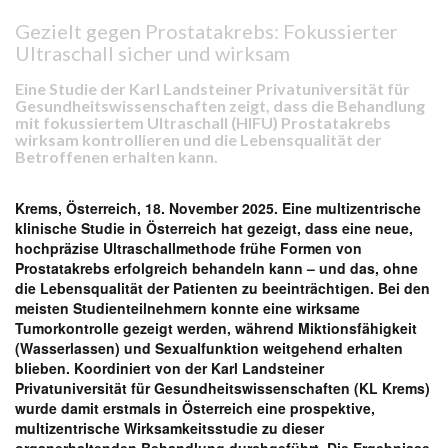
Gezielt gegen Prostatakrebs: Fokussierter
Ultraschall sicher und wirksam
Eine Studie der Karl Landsteiner Privatuniversität für
Gesundheitswissenschaften zeigt, dass die Behandlung
mit fokussiertem Ultraschall (HIFU) Prostatakrebs
wirksam kontrollieren und die Lebensqualität der
Betroffenen erhalten kann.
Krems, Österreich,
18
. November 2025. Eine multizentrische
klinische Studie in Österreich hat gezeigt, dass eine neue,
hochpräzise Ultraschallmethode frühe Formen von
Prostatakrebs erfolgreich behandeln kann – und das, ohne
die Lebensqualität der Patienten zu beeinträchtigen. Bei den
meisten Studienteilnehmern konnte eine wirksame
Tumorkontrolle gezeigt werden, während Miktionsfähigkeit
(Wasserlassen) und Sexualfunktion weitgehend erhalten
blieben. Koordiniert von der Karl Landsteiner
Privatuniversität für Gesundheitswissenschaften (KL Krems)
wurde damit erstmals in Österreich eine prospektive,
multizentrische Wirksamkeitsstudie zu dieser