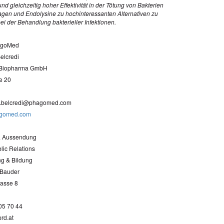
 und gleichzeitig hoher Effektivität in der Tötung von Bakterien
en und Endolysine zu hochinteressanten Alternativen zu
bei der Behandlung bakterieller Infektionen.
agoMed
elcredi
Biopharma GmbH
e 20
r.belcredi@phagomed.com
gomed.com
& Aussendung
ic Relations
ng & Bildung
 Bauder
asse 8
505 70 44
rd.at