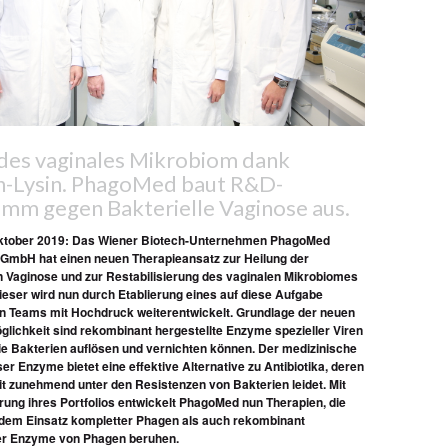
es vaginales Mikrobiom dank
-Lysin. PhagoMed baut R&D-
mm gegen Bakterielle Vaginose aus.
Oktober 2019: Das Wiener Biotech-Unternehmen PhagoMed
GmbH hat einen neuen Therapieansatz zur Heilung der
n Vaginose und zur Restabilisierung des vaginalen Mikrobiomes
ieser wird nun durch Etablierung eines auf diese Aufgabe
en Teams mit Hochdruck weiterentwickelt. Grundlage der neuen
lichkeit sind rekombinant hergestellte Enzyme spezieller Viren
ie Bakterien auflösen und vernichten können. Der medizinische
ser Enzyme bietet eine effektive Alternative zu Antibiotika, deren
 zunehmend unter den Resistenzen von Bakterien leidet. Mit
rung ihres Portfolios entwickelt PhagoMed nun Therapien, die
 dem Einsatz kompletter Phagen als auch rekombinant
ter Enzyme von Phagen beruhen.