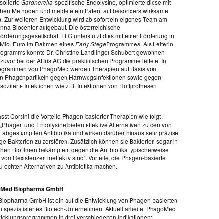
solierte
Gardnerella
-spezifische Endolysine, optimierte diese mit
hen Methoden und meldete ein Patent auf besonders wirksame
n. Zur weiteren Entwicklung wird ab sofort ein eigenes Team am
enna Biocenter aufgebaut. Die österreichische
örderungsgesellschaft FFG unterstützt dies mit einer Förderung in
 Mio. Euro im Rahmen eines
Early Stage
Programmes. Als Leiterin
rogramms konnte Dr. Christine Landlinger-Schubert gewonnen
zuvor bei der Affiris AG die präklinischen Programme leitete. In
rogrammen von PhagoMed werden Therapien auf Basis von
en Phagenpartikeln gegen Harnwegsinfektionen sowie gegen
soziierte Infektionen wie z.B. Infektionen von Hüftprothesen
sst Corsini die Vorteile Phagen-basierter Therapien wie folgt
Phagen und Endolysine bieten effektive Alternativen zu den von
 abgestumpften Antibiotika und wirken darüber hinaus sehr präzise
ge Bakterien zu zerstören. Zusätzlich können sie Bakterien sogar in
hen Biofilmen bekämpfen, gegen die Antibiotika typischerweise
on Resistenzen ineffektiv sind“. Vorteile, die Phagen-basierte
u echten Alternativen zu Antibiotika machen.
oMed Biopharma GmbH
opharma GmbH ist ein auf die Entwicklung von Phagen-basierten
ln spezialisiertes Biotech-Unternehmen. Aktuell arbeitet PhagoMed
wicklungsprogrammen in drei verschiedenen Indikationen: