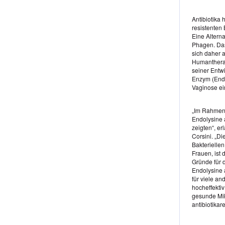
Antibiotika 
resistenten
Eine Altern
Phagen. Da
sich daher 
Humantherap
seiner Entw
Enzym (Endo
Vaginose ei
„Im Rahmen 
Endolysine 
zeigten“, e
Corsini. „Di
Bakteriellen
Frauen, ist 
Gründe für 
Endolysine a
für viele an
hocheffekti
gesunde Mik
antibiotikar