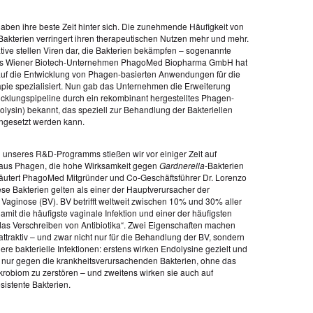
haben ihre beste Zeit hinter sich. Die zunehmende Häufigkeit von
 Bakterien verringert ihren therapeutischen Nutzen mehr und mehr.
ative stellen Viren dar, die Bakterien bekämpfen – sogenannte
s Wiener Biotech-Unternehmen PhagoMed Biopharma GmbH hat
auf die Entwicklung von Phagen-basierten Anwendungen für die
ie spezialisiert. Nun gab das Unternehmen die Erweiterung
icklungspipeline durch ein rekombinant hergestelltes Phagen-
lysin) bekannt, das speziell zur Behandlung der Bakteriellen
ngesetzt werden kann.
unseres R&D-Programms stießen wir vor einiger Zeit auf
aus Phagen, die hohe Wirksamkeit gegen
Gardnerella
-Bakterien
rläutert PhagoMed Mitgründer und Co-Geschäftsführer Dr. Lorenzo
ese Bakterien gelten als einer der Hauptverursacher der
 Vaginose (BV). BV betrifft weltweit zwischen 10% und 30% aller
damit die häufigste vaginale Infektion und einer der häufigsten
das Verschreiben von Antibiotika“. Zwei Eigenschaften machen
ttraktiv – und zwar nicht nur für die Behandlung der BV, sondern
dere bakterielle Infektionen: erstens wirken Endolysine gezielt und
v nur gegen die krankheitsverursachenden Bakterien, ohne das
robiom zu zerstören – und zweitens wirken sie auch auf
esistente Bakterien.