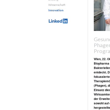
Wissenschaft
Innovation
Gesund
Phagen
Progra
Wien, 22. 
Biopharma 
Bakterielle
entdeckt. D
fokussiert
Therapiemög
(Phagen), d
Einsatz die
Wirksamkeit
der Erweite
sowohl auf
hergestell