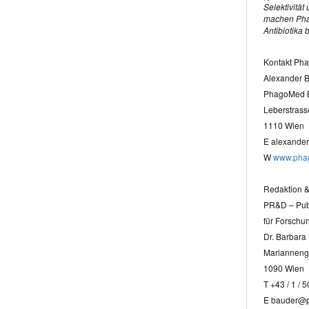
Selektivität
machen Phag
Antibiotika 
Kontakt Ph
Alexander B
PhagoMed 
Leberstrass
1110 Wien
E alexande
W
www.pha
Redaktion 
PR&D – Publ
für Forschu
Dr. Barbara
Marianneng
1090 Wien
T +43 / 1 / 
E bauder@p