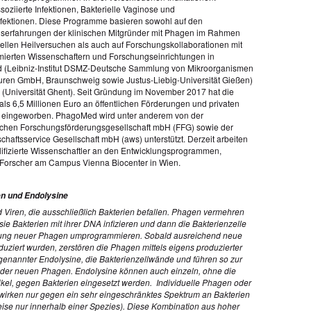
soziierte Infektionen, Bakterielle Vaginose und
ektionen. Diese Programme basieren sowohl auf den
erfahrungen der klinischen Mitgründer mit Phagen im Rahmen
uellen Heilversuchen als auch auf Forschungskollaborationen mit
erten Wissenschaftern und Forschungseinrichtungen in
 (Leibniz-Institut DSMZ-Deutsche Sammlung von Mikroorganismen
turen GmbH, Braunschweig sowie Justus-Liebig-Universität Gießen)
 (Universität Ghent). Seit Gründung im November 2017 hat die
als 6,5 Millionen Euro an öffentlichen Förderungen und privaten
 eingeworben. PhagoMed wird unter anderem von der
schen Forschungsförderungsgesellschaft mbH (FFG) sowie der
schaftsservice Gesellschaft mbH (aws) unterstützt. Derzeit arbeiten
ifizierte Wissenschaftler an den Entwicklungsprogrammen,
f Forscher am Campus Vienna Biocenter in Wien.
n und Endolysine
 Viren, die ausschließlich Bakterien befallen. Phagen vermehren
sie Bakterien mit ihrer DNA infizieren und dann die Bakterienzelle
llung neuer Phagen umprogrammieren. Sobald ausreichend neue
uziert wurden, zerstören die Phagen mittels eigens produzierter
enannter Endolysine, die Bakterienzellwände und führen so zur
 der neuen Phagen. Endolysine können auch einzeln, ohne die
kel, gegen Bakterien eingesetzt werden. Individuelle Phagen oder
wirken nur gegen ein sehr eingeschränktes Spektrum an Bakterien
eise nur innerhalb einer Spezies). Diese Kombination aus hoher