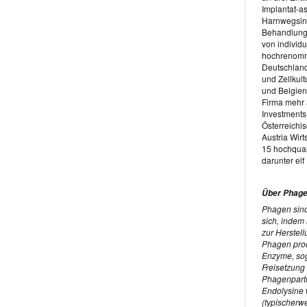
Implantat-as
Harnwegsinf
Behandlungs
von individ
hochrenommi
Deutschland
und Zellkul
und Belgien
Firma mehr 
Investments
Österreichi
Austria Wirt
15 hochqual
darunter el
Über Phage
Phagen sind
sich, indem 
zur Herste
Phagen prod
Enzyme, sog
Freisetzung
Phagenparti
Endolysine 
(typischerw