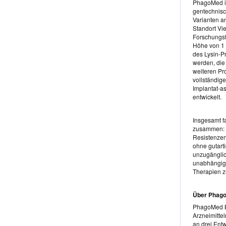
PhagoMed i
gentechnisc
Varianten a
Standort Vi
Forschungsf
Höhe von 1
des Lysin-P
werden, die 
weiteren P
vollständig
Implantat-as
entwickelt.
Insgesamt fa
zusammen: „
Resistenzen
ohne gutarti
unzugänglic
unabhängig v
Therapien z
Über Phag
PhagoMed Bi
Arzneimitte
an drei Ent