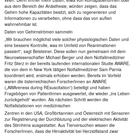
Wien. Denn immer mehr Daten, etwa von KomapatientInnen oder
aus dem Bereich der Anästhesie, würden zeigen, dass das
Gehirn hohe Kapazitäten besitzt, sich zu regenerieren und
Informationen zu verarbeiten, ohne dass das von außen
wahrnehmbar ist.
Daten von Gehirnströmen sammeln
„Wir brauchen möglichst viele solcher physiologischen Daten und
eine bessere Kontrolle, was im Umfeld von Reanimationen
passiert“, sagt Beisteiner. Diese sollen nun gemeinsam mit dem
Neurowissenschafter Michael Berger und dem Notfallmediziner
Fritz Sterz in der bereits laufenden internationalen Studie AWARE,
die von dem in New York tätigen Notfallmediziner Sam Parnia
koordiniert wird, erstmals erhoben werden. Bereits im Vorfeld
waren die österreichischen ForscherInnen an AWARE
(„AWAreness during REsuscitation“) beteiligt und haben
Fragebögen von PatientInnen ausgewertet, die wieder „ins Leben
zurückgeholt“ wurden. Als nächsten Schritt werden die
Notfallstationen von medizinischen
Zentren in den USA, Großbritannien und Österreich mit Sensoren
zur Registrierung der Durchblutung und der elektrischen Aktivität
des Stirnhirns ausgestattet. Aus Tierversuchen wissen die
ForscherInnen, dass die Hirnaktivität bei Herzstillstand zwar