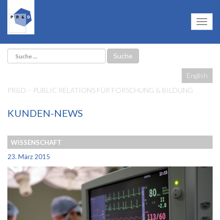
English
PR&D – PUBLIC RELATIONS FÜR FORSCHUNG & BILDUNG
KUNDEN-NEWS
WISSENSCHAFT
23. März 2015