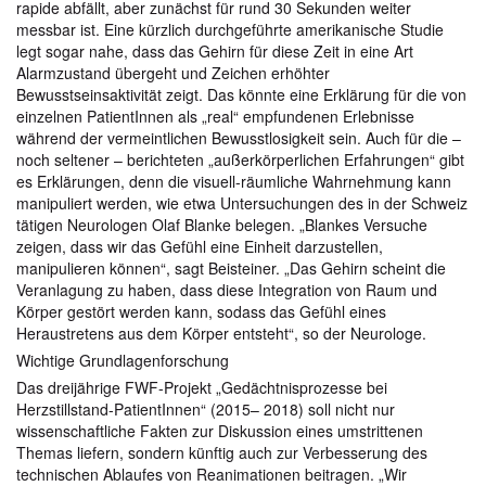
rapide abfällt, aber zunächst für rund 30 Sekunden weiter
messbar ist. Eine kürzlich durchgeführte amerikanische Studie
legt sogar nahe, dass das Gehirn für diese Zeit in eine Art
Alarmzustand übergeht und Zeichen erhöhter
Bewusstseinsaktivität zeigt. Das könnte eine Erklärung für die von
einzelnen PatientInnen als „real“ empfundenen Erlebnisse
während der vermeintlichen Bewusstlosigkeit sein. Auch für die –
noch seltener – berichteten „außerkörperlichen Erfahrungen“ gibt
es Erklärungen, denn die visuell-räumliche Wahrnehmung kann
manipuliert werden, wie etwa Untersuchungen des in der Schweiz
tätigen Neurologen Olaf Blanke belegen. „Blankes Versuche
zeigen, dass wir das Gefühl eine Einheit darzustellen,
manipulieren können“, sagt Beisteiner. „Das Gehirn scheint die
Veranlagung zu haben, dass diese Integration von Raum und
Körper gestört werden kann, sodass das Gefühl eines
Heraustretens aus dem Körper entsteht“, so der Neurologe.
Wichtige Grundlagenforschung
Das dreijährige FWF-Projekt „Gedächtnisprozesse bei
Herzstillstand-PatientInnen“ (2015– 2018) soll nicht nur
wissenschaftliche Fakten zur Diskussion eines umstrittenen
Themas liefern, sondern künftig auch zur Verbesserung des
technischen Ablaufes von Reanimationen beitragen. „Wir