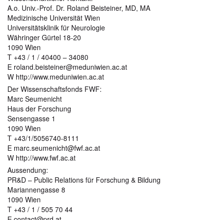
A.o. Univ.-Prof. Dr. Roland Beisteiner, MD, MA
Medizinische Universität Wien
Universitätsklinik für Neurologie
Währinger Gürtel 18-20
1090 Wien
T +43 / 1 / 40400 – 34080
E roland.beisteiner@meduniwien.ac.at
W http://www.meduniwien.ac.at
Der Wissenschaftsfonds FWF:
Marc Seumenicht
Haus der Forschung
Sensengasse 1
1090 Wien
T +43/1/5056740-8111
E marc.seumenicht@fwf.ac.at
W http://www.fwf.ac.at
Aussendung:
PR&D – Public Relations für Forschung & Bildung
Mariannengasse 8
1090 Wien
T +43 / 1 / 505 70 44
E contact@prd.at