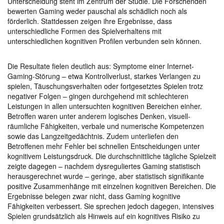
Unterscheidung steht im Zentrum der Studie. Die Forschenden
bewerten Gaming weder pauschal als schädlich noch als
förderlich. Stattdessen zeigen ihre Ergebnisse, dass
unterschiedliche Formen des Spielverhaltens mit
unterschiedlichen kognitiven Profilen verbunden sein können.
Die Resultate fielen deutlich aus: Symptome einer Internet-
Gaming-Störung – etwa Kontrollverlust, starkes Verlangen zu
spielen, Täuschungsverhalten oder fortgesetztes Spielen trotz
negativer Folgen – gingen durchgehend mit schlechteren
Leistungen in allen untersuchten kognitiven Bereichen einher.
Betroffen waren unter anderem logisches Denken, visuell-
räumliche Fähigkeiten, verbale und numerische Kompetenzen
sowie das Langzeitgedächtnis. Zudem unterliefen den
Betroffenen mehr Fehler bei schnellen Entscheidungen unter
kognitivem Leistungsdruck. Die durchschnittliche tägliche Spielzeit
zeigte dagegen – nachdem dysreguliertes Gaming statistisch
herausgerechnet wurde – geringe, aber statistisch signifikante
positive Zusammenhänge mit einzelnen kognitiven Bereichen. Die
Ergebnisse belegen zwar nicht, dass Gaming kognitive
Fähigkeiten verbessert. Sie sprechen jedoch dagegen, intensives
Spielen grundsätzlich als Hinweis auf ein kognitives Risiko zu