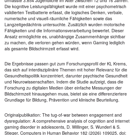
umfasste 3.854 Jugendliche im Alter zwischen 12 und 16 Jahren.
Die kognitive Leistungsfähigkeit wurde mit einer psychometrisch
validierten Testbatterie erfasst, die logisches Denken, verbale,
numerische und visuell-räumliche Fähigkeiten sowie das
Langzeitgedächtnis untersuchte. Zusätzlich wurden motorische
Fähigkeiten und die Informationsverarbeitung bewertet. Dieser
Ansatz ermöglichte es, unabhängige Zusammenhänge sichtbar
zu machen, die verloren gehen würden, wenn Gaming lediglich
als gesamte Bildschirmzeit erfasst wird.
Die Ergebnisse passen gut zum Forschungsprofil der KL Krems,
das sich auf interdisziplinäre Themen mit hoher Relevanz für die
Gesundheitspolitik konzentriert, darunter psychische Gesundheit
und Neurowissenschaften. Indem die Studie aufzeigt, dass die
Forschung zu digitalen Medien über einfache Messungen der
Bildschirmzeit hinausgehen muss, bietet sie eine differenziertere
Grundlage für Bildung, Prävention und klinische Beurteilung.
Originalpublikation: The tug-of-war between engagement and
dysregulation: A comprehensive analysis of cognition and internet
gaming disorder in adolescents, D. Willinger, S. Wunderl & S.
Stieger, Computers in Human Behavior 182 (2026) 109025, doi: