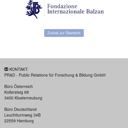
Zurück zur Übersicht
KONTAKT:
PR&D - Public Relations für Forschung & Bildung GmbH
Büro Österreich
Kollersteig 68
3400 Klosterneuburg
Büro Deutschland
Leuchtturmweg 34B
22559 Hamburg