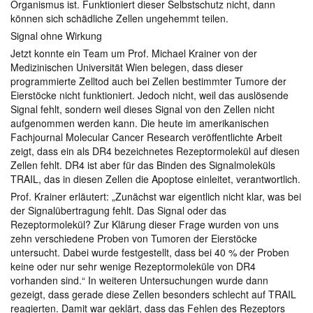
Organismus ist. Funktioniert dieser Selbstschutz nicht, dann
können sich schädliche Zellen ungehemmt teilen.
Signal ohne Wirkung
Jetzt konnte ein Team um Prof. Michael Krainer von der
Medizinischen Universität Wien belegen, dass dieser
programmierte Zelltod auch bei Zellen bestimmter Tumore der
Eierstöcke nicht funktioniert. Jedoch nicht, weil das auslösende
Signal fehlt, sondern weil dieses Signal von den Zellen nicht
aufgenommen werden kann. Die heute im amerikanischen
Fachjournal Molecular Cancer Research veröffentlichte Arbeit
zeigt, dass ein als DR4 bezeichnetes Rezeptormolekül auf diesen
Zellen fehlt. DR4 ist aber für das Binden des Signalmoleküls
TRAIL, das in diesen Zellen die Apoptose einleitet, verantwortlich.
Prof. Krainer erläutert: „Zunächst war eigentlich nicht klar, was bei
der Signalübertragung fehlt. Das Signal oder das
Rezeptormolekül? Zur Klärung dieser Frage wurden von uns
zehn verschiedene Proben von Tumoren der Eierstöcke
untersucht. Dabei wurde festgestellt, dass bei 40 % der Proben
keine oder nur sehr wenige Rezeptormoleküle von DR4
vorhanden sind.“ In weiteren Untersuchungen wurde dann
gezeigt, dass gerade diese Zellen besonders schlecht auf TRAIL
reagierten. Damit war geklärt, dass das Fehlen des Rezeptors