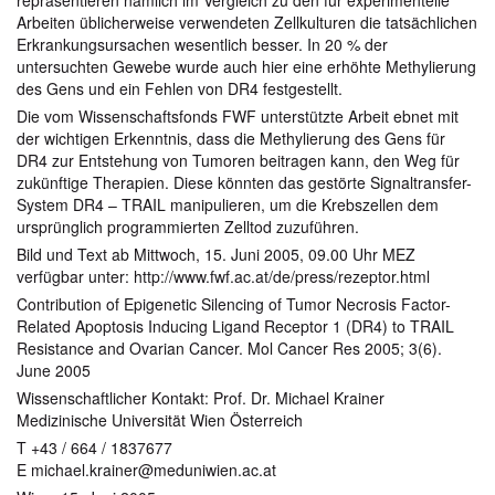
repräsentieren nämlich im Vergleich zu den für experimentelle
Arbeiten üblicherweise verwendeten Zellkulturen die tatsächlichen
Erkrankungsursachen wesentlich besser. In 20 % der
untersuchten Gewebe wurde auch hier eine erhöhte Methylierung
des Gens und ein Fehlen von DR4 festgestellt.
Die vom Wissenschaftsfonds FWF unterstützte Arbeit ebnet mit
der wichtigen Erkenntnis, dass die Methylierung des Gens für
DR4 zur Entstehung von Tumoren beitragen kann, den Weg für
zukünftige Therapien. Diese könnten das gestörte Signaltransfer-
System DR4 – TRAIL manipulieren, um die Krebszellen dem
ursprünglich programmierten Zelltod zuzuführen.
Bild und Text ab Mittwoch, 15. Juni 2005, 09.00 Uhr MEZ
verfügbar unter: http://www.fwf.ac.at/de/press/rezeptor.html
Contribution of Epigenetic Silencing of Tumor Necrosis Factor-
Related Apoptosis Inducing Ligand Receptor 1 (DR4) to TRAIL
Resistance and Ovarian Cancer. Mol Cancer Res 2005; 3(6).
June 2005
Wissenschaftlicher Kontakt: Prof. Dr. Michael Krainer
Medizinische Universität Wien Österreich
T +43 / 664 / 1837677
E michael.krainer@meduniwien.ac.at