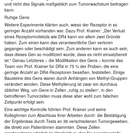
und nicht des Signals maßgeblich zum Tumorwachstum beitragen
kann.
Ruhige Gene
Weitere Experimente klärten auch, wieso der Rezeptor in so
geringer Anzahl vorhanden war. Dazu Prof. Krainer: „Der Verlust
eines Rezeptormoleküls wie DR4 kann vor allem zwei Gründe
haben. Zum einen kann das verantwortliche Gen verloren
gegangen oder beschädigt sein. Zum anderen kann es auch sein,
dass dieses Gen so modifiziert wurde, dass es nicht einsatzbereit
ist.“ Genau Letzteres – die Modifikation des Gens – konnte das
Team von Prof. Krainer für DR4 in 75 % der Proben, die eine
geringe Anzahl an DR4-Rezeptoren besaßen, feststellen. Einige
Bausteine des Gens waren durch Anhängen von Methyl-Gruppen
verändert worden. Diese Methylierung ist zwar ein durchaus
üblicher Weg, um Gene in Zellen „ruhig zu stellen“, in den
betroffenen Tumorzellen muss diese aber wohl zum falschen
Zeitpunkt erfolgt sein.
Eine wichtige Kontrolle führten Prof. Krainer und seine
KollegInnen zum Abschluss ihrer Arbeiten durch: die Bestätigung
der Ergebnisse durch Tests an 36 verschiedenen Tumorgeweben,
die direkt von Patientinnen stammten. Diese Zellen