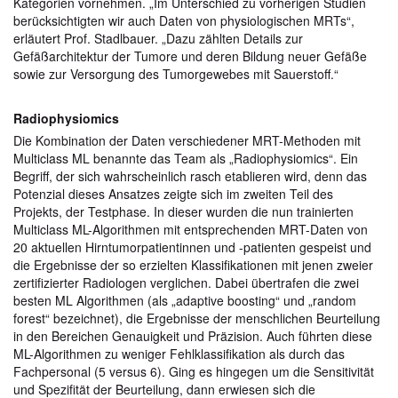
Kategorien vornehmen. „Im Unterschied zu vorherigen Studien
berücksichtigten wir auch Daten von physiologischen MRTs“,
erläutert Prof. Stadlbauer. „Dazu zählten Details zur
Gefäßarchitektur der Tumore und deren Bildung neuer Gefäße
sowie zur Versorgung des Tumorgewebes mit Sauerstoff.“
Radiophysiomics
Die Kombination der Daten verschiedener MRT-Methoden mit
Multiclass ML benannte das Team als „Radiophysiomics“. Ein
Begriff, der sich wahrscheinlich rasch etablieren wird, denn das
Potenzial dieses Ansatzes zeigte sich im zweiten Teil des
Projekts, der Testphase. In dieser wurden die nun trainierten
Multiclass ML-Algorithmen mit entsprechenden MRT-Daten von
20 aktuellen Hirntumorpatientinnen und -patienten gespeist und
die Ergebnisse der so erzielten Klassifikationen mit jenen zweier
zertifizierter Radiologen verglichen. Dabei übertrafen die zwei
besten ML Algorithmen (als „adaptive boosting“ und „random
forest“ bezeichnet), die Ergebnisse der menschlichen Beurteilung
in den Bereichen Genauigkeit und Präzision. Auch führten diese
ML-Algorithmen zu weniger Fehlklassifikation als durch das
Fachpersonal (5 versus 6). Ging es hingegen um die Sensitivität
und Spezifität der Beurteilung, dann erwiesen sich die