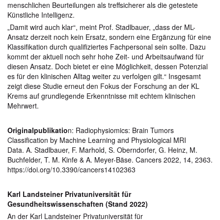
menschlichen Beurteilungen als treffsicherer als die getestete
Künstliche Intelligenz.
„Damit wird auch klar“, meint Prof. Stadlbauer, „dass der ML-
Ansatz derzeit noch kein Ersatz, sondern eine Ergänzung für eine
Klassifikation durch qualifiziertes Fachpersonal sein sollte. Dazu
kommt der aktuell noch sehr hohe Zeit- und Arbeitsaufwand für
diesen Ansatz. Doch bietet er eine Möglichkeit, dessen Potenzial
es für den klinischen Alltag weiter zu verfolgen gilt.“ Insgesamt
zeigt diese Studie erneut den Fokus der Forschung an der KL
Krems auf grundlegende Erkenntnisse mit echtem klinischen
Mehrwert.
Originalpublikatio
n: Radiophysiomics: Brain Tumors
Classification by Machine Learning and Physiological MRI
Data.
A. Stadlbauer, F. Marhold, S. Oberndorfer, G. Heinz, M.
Buchfelder, T. M. Kinfe & A. Meyer-Bäse. Cancers 2022, 14, 2363.
https://doi.org/10.3390/cancers14102363
Karl Landsteiner Privatuniversität für
Gesundheitswissenschaften (Stand 2022)
An der Karl Landsteiner Privatuniversität für