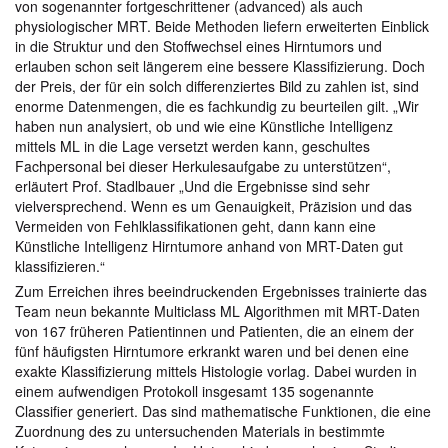
von sogenannter fortgeschrittener (advanced) als auch
physiologischer MRT. Beide Methoden liefern erweiterten Einblick
in die Struktur und den Stoffwechsel eines Hirntumors und
erlauben schon seit längerem eine bessere Klassifizierung. Doch
der Preis, der für ein solch differenziertes Bild zu zahlen ist, sind
enorme Datenmengen, die es fachkundig zu beurteilen gilt. „Wir
haben nun analysiert, ob und wie eine Künstliche Intelligenz
mittels ML in die Lage versetzt werden kann, geschultes
Fachpersonal bei dieser Herkulesaufgabe zu unterstützen“,
erläutert Prof. Stadlbauer „Und die Ergebnisse sind sehr
vielversprechend. Wenn es um Genauigkeit, Präzision und das
Vermeiden von Fehlklassifikationen geht, dann kann eine
Künstliche Intelligenz Hirntumore anhand von MRT-Daten gut
klassifizieren.“
Zum Erreichen ihres beeindruckenden Ergebnisses trainierte das
Team neun bekannte Multiclass ML Algorithmen mit MRT-Daten
von 167 früheren Patientinnen und Patienten, die an einem der
fünf häufigsten Hirntumore erkrankt waren und bei denen eine
exakte Klassifizierung mittels Histologie vorlag. Dabei wurden in
einem aufwendigen Protokoll insgesamt 135 sogenannte
Classifier generiert. Das sind mathematische Funktionen, die eine
Zuordnung des zu untersuchenden Materials in bestimmte