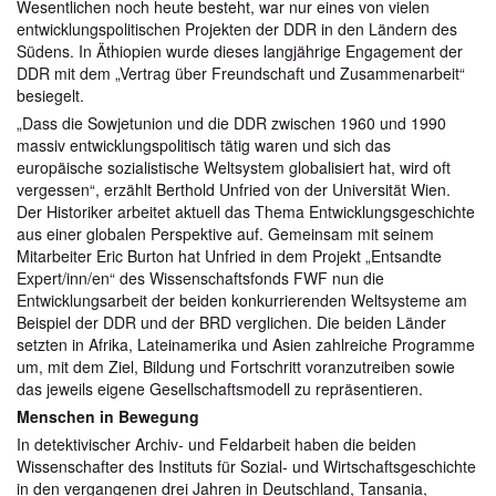
Wesentlichen noch heute besteht, war nur eines von vielen
entwicklungspolitischen Projekten der DDR in den Ländern des
Südens. In Äthiopien wurde dieses langjährige Engagement der
DDR mit dem „Vertrag über Freundschaft und Zusammenarbeit“
besiegelt.
„Dass die Sowjetunion und die DDR zwischen 1960 und 1990
massiv entwicklungspolitisch tätig waren und sich das
europäische sozialistische Weltsystem globalisiert hat, wird oft
vergessen“, erzählt Berthold Unfried von der Universität Wien.
Der Historiker arbeitet aktuell das Thema Entwicklungsgeschichte
aus einer globalen Perspektive auf. Gemeinsam mit seinem
Mitarbeiter Eric Burton hat Unfried in dem Projekt „Entsandte
Expert/inn/en“ des Wissenschaftsfonds FWF nun die
Entwicklungsarbeit der beiden konkurrierenden Weltsysteme am
Beispiel der DDR und der BRD verglichen. Die beiden Länder
setzten in Afrika, Lateinamerika und Asien zahlreiche Programme
um, mit dem Ziel, Bildung und Fortschritt voranzutreiben sowie
das jeweils eigene Gesellschaftsmodell zu repräsentieren.
Menschen in Bewegung
In detektivischer Archiv- und Feldarbeit haben die beiden
Wissenschafter des Instituts für Sozial- und Wirtschaftsgeschichte
in den vergangenen drei Jahren in Deutschland, Tansania,