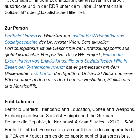
ausdrückte und in der DDR unter dem Label „Internationale
Solidarität“ oder „Sozialistische Hilfe“ lief.
Zur Person
Berthold Unfried
ist Historiker am
Institut für Wirtschafts- und
Sozialgeschichte
der Universität Wien. Sein aktueller
Forschungsfokus ist die Geschichte der Entwicklungspolitik aus
globalhistorischer Perspektive. Das FWF-Projekt
„Entsandte
Expert/inn/en von Entwicklungshilfe und Sozialistischer Hilfe in
Zeiten der Systemkonkurrenz“
hat er gemeinsam mit dem
Dissertanten
Eric Burton
durchgeführt. Unfried ist Autor mehrerer
Bücher, unter anderem zu den Themen Restitution, Stalinismus
und Moralpolitik.
Publikationen
Berthold Unfried: Friendship and Education, Coffee and Weapons.
Exchanges between Socialist Ethiopia and the German
Democratic Republic, in: Northeast African Studies 1/2016, 15-38.
Berthold Unfried: Scènes de la vie quotidienne des coopérants de
la RDA en Afrique: normes de comportement et transgressions,