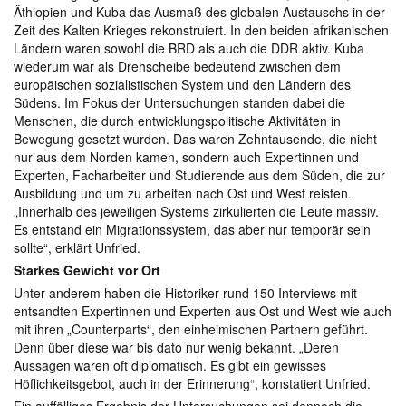
Äthiopien und Kuba das Ausmaß des globalen Austauschs in der
Zeit des Kalten Krieges rekonstruiert. In den beiden afrikanischen
Ländern waren sowohl die BRD als auch die DDR aktiv. Kuba
wiederum war als Drehscheibe bedeutend zwischen dem
europäischen sozialistischen System und den Ländern des
Südens. Im Fokus der Untersuchungen standen dabei die
Menschen, die durch entwicklungspolitische Aktivitäten in
Bewegung gesetzt wurden. Das waren Zehntausende, die nicht
nur aus dem Norden kamen, sondern auch Expertinnen und
Experten, Facharbeiter und Studierende aus dem Süden, die zur
Ausbildung und um zu arbeiten nach Ost und West reisten.
„Innerhalb des jeweiligen Systems zirkulierten die Leute massiv.
Es entstand ein Migrationssystem, das aber nur temporär sein
sollte“, erklärt Unfried.
Starkes Gewicht vor Ort
Unter anderem haben die Historiker rund 150 Interviews mit
entsandten Expertinnen und Experten aus Ost und West wie auch
mit ihren „Counterparts“, den einheimischen Partnern geführt.
Denn über diese war bis dato nur wenig bekannt. „Deren
Aussagen waren oft diplomatisch. Es gibt ein gewisses
Höflichkeitsgebot, auch in der Erinnerung“, konstatiert Unfried.
Ein auffälliges Ergebnis der Untersuchungen sei dennoch die