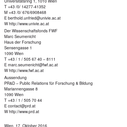
Universitätsring 1, 1010 Wien
T +43 /0/ 14277-41352
M +43 /0/ 676/6908468
E berthold.unfried@univie.ac.at
W http://www.univie.ac.at
Der Wissenschaftsfonds FWF
Marc Seumenicht
Haus der Forschung
Sensengasse 1
1090 Wien
T +43 / 1 / 505 67 40 – 8111
E marc.seumenicht@fwf.ac.at
W http://www.fwf.ac.at
Aussendung
PR&D – Public Relations für Forschung & Bildung
Mariannengasse 8
1090 Wien
T +43 / 1 / 505 70 44
E contact@prd.at
W http://www.prd.at
Wien, 17. Oktober 2016