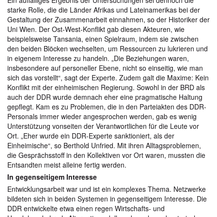
starke Rolle, die die Länder Afrikas und Lateinamerikas bei der
Gestaltung der Zusammenarbeit einnahmen, so der Historiker der
Uni Wien. Der Ost-West-Konflikt gab diesen Akteuren, wie
beispielsweise Tansania, einen Spielraum, indem sie zwischen
den beiden Blöcken wechselten, um Ressourcen zu lukrieren und
in eigenem Interesse zu handeln. „Die Beziehungen waren,
insbesondere auf personeller Ebene, nicht so einseitig, wie man
sich das vorstellt“, sagt der Experte. Zudem galt die Maxime: Kein
Konflikt mit der einheimischen Regierung. Sowohl in der BRD als
auch der DDR wurde demnach eher eine pragmatische Haltung
gepflegt. Kam es zu Problemen, die in den Parteiakten des DDR-
Personals immer wieder angesprochen werden, gab es wenig
Unterstützung vonseiten der Verantwortlichen für die Leute vor
Ort. „Eher wurde ein DDR-Experte sanktioniert, als der
Einheimische“, so Berthold Unfried. Mit ihren Alltagsproblemen,
die Gesprächsstoff in den Kollektiven vor Ort waren, mussten die
Entsandten meist alleine fertig werden.
In gegenseitigem Interesse
Entwicklungsarbeit war und ist ein komplexes Thema. Netzwerke
bildeten sich in beiden Systemen in gegenseitigem Interesse. Die
DDR entwickelte etwa einen regen Wirtschafts- und