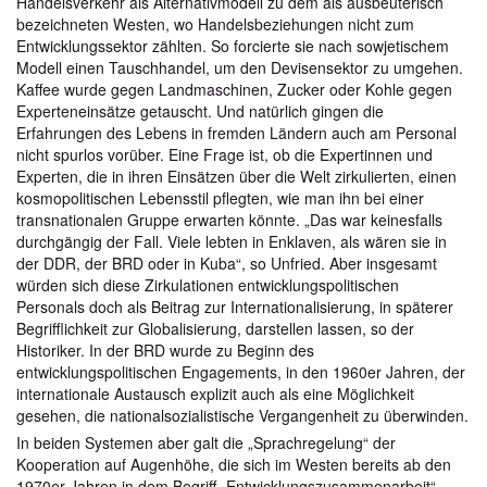
Handelsverkehr als Alternativmodell zu dem als ausbeuterisch
bezeichneten Westen, wo Handelsbeziehungen nicht zum
Entwicklungssektor zählten. So forcierte sie nach sowjetischem
Modell einen Tauschhandel, um den Devisensektor zu umgehen.
Kaffee wurde gegen Landmaschinen, Zucker oder Kohle gegen
Experteneinsätze getauscht. Und natürlich gingen die
Erfahrungen des Lebens in fremden Ländern auch am Personal
nicht spurlos vorüber. Eine Frage ist, ob die Expertinnen und
Experten, die in ihren Einsätzen über die Welt zirkulierten, einen
kosmopolitischen Lebensstil pflegten, wie man ihn bei einer
transnationalen Gruppe erwarten könnte. „Das war keinesfalls
durchgängig der Fall. Viele lebten in Enklaven, als wären sie in
der DDR, der BRD oder in Kuba“, so Unfried. Aber insgesamt
würden sich diese Zirkulationen entwicklungspolitischen
Personals doch als Beitrag zur Internationalisierung, in späterer
Begrifflichkeit zur Globalisierung, darstellen lassen, so der
Historiker. In der BRD wurde zu Beginn des
entwicklungspolitischen Engagements, in den 1960er Jahren, der
internationale Austausch explizit auch als eine Möglichkeit
gesehen, die nationalsozialistische Vergangenheit zu überwinden.
In beiden Systemen aber galt die „Sprachregelung“ der
Kooperation auf Augenhöhe, die sich im Westen bereits ab den
1970er Jahren in dem Begriff „Entwicklungs­zusammenarbeit“