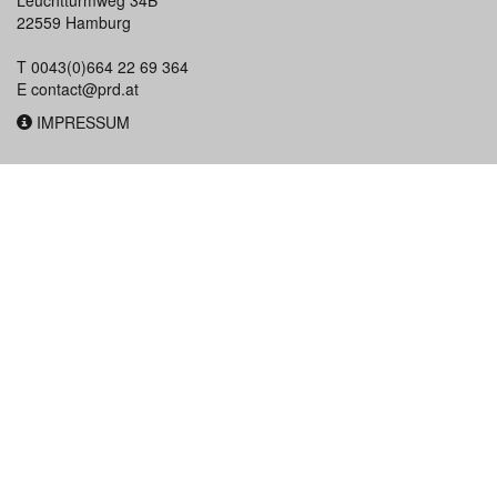
22559 Hamburg
T 0043(0)664 22 69 364
E
contact@prd.at
IMPRESSUM