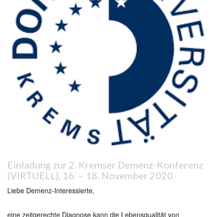
Einladung zur 2. Kremser Demenz-Konferenz
(VIRTUELL), 16. – 18. November 2020
Liebe Demenz-Interessierte,
eine zeitgerechte Diagnose kann die Lebensqualität von