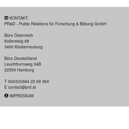
KONTAKT:
PR&D - Public Relations für Forschung & Bildung GmbH
Büro Österreich
Kollersteig 68
3400 Klosterneuburg
Büro Deutschland
Leuchtturmweg 34B
22559 Hamburg
T 0043(0)664 22 69 364
E
contact@prd.at
IMPRESSUM