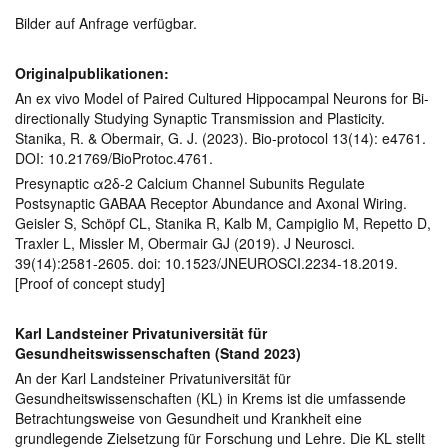
Bilder auf Anfrage verfügbar.
Originalpublikationen:
An ex vivo Model of Paired Cultured Hippocampal Neurons for Bi-
directionally Studying Synaptic Transmission and Plasticity.
Stanika, R. & Obermair, G. J. (2023). Bio-protocol 13(14): e4761.
DOI: 10.21769/BioProtoc.4761.
Presynaptic α2δ-2 Calcium Channel Subunits Regulate
Postsynaptic GABAA Receptor Abundance and Axonal Wiring.
Geisler S, Schöpf CL, Stanika R, Kalb M, Campiglio M, Repetto D,
Traxler L, Missler M, Obermair GJ (2019). J Neurosci.
39(14):2581-2605. doi: 10.1523/JNEUROSCI.2234-18.2019.
[Proof of concept study]
Karl Landsteiner Privatuniversität für
Gesundheitswissenschaften (Stand 2023)
An der Karl Landsteiner Privatuniversität für
Gesundheitswissenschaften (KL) in Krems ist die umfassende
Betrachtungsweise von Gesundheit und Krankheit eine
grundlegende Zielsetzung für Forschung und Lehre. Die KL stellt