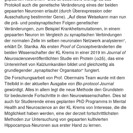
Protokoll auch die genetische Veränderung eines der beiden
gepaarten Neuronen erlaubt (durch Überexpression oder
Ausschaltung bestimmter Gene). „Auf diese Weisekann man nun
die prä- und postsynaptischen Folgen genetischer
Veränderungen, zum Beispiel Krankheitsmutationen, in einem
gepaarten Neuron im Vergleich zu synaptischen Verbindungen
der normalen Zelle im selben neuronalen Netzwerk analysieren“,
erklärt Dr. Stanika. Als ersten
Proof of Concept
veränderten die
beiden Wissenschafter der KL Krems in einer 2019 im
Journal of
Neuroscience
veröffentlichten Studie ein Protein (α2δ), das eine
Untereinheit von Kalziumkanälen bildet und gleichzeitig als
grundlegender „synaptischer Organisator“ fungiert.
Die Forschungsarbeit von Prof. Obermairs Team wurde mit dem
Titelbild in der aktuellen Ausgabe von
Bio-protocol Journal
gewürdigt. Alles in allem legt die neue Methode den Grundstein
für bedeutende Fortschritte in den Neurowissenschaften. Dies ist
auch für Studierende eines geplanten PhD Programms in Mental
Health and Neuroscience an der KL Krems von Interesse, die die
Möglichkeit haben werden, eine der derzeit fortschrittlichsten
Methoden zur Untersuchung von gepaarten kultivierten
Hippocampus-Neuronen aus erster Hand zu lernen.