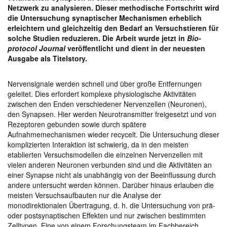
Netzwerk zu analysieren. Dieser methodische Fortschritt wird
die Untersuchung synaptischer Mechanismen erheblich
erleichtern und gleichzeitig den Bedarf an Versuchstieren für
solche Studien reduzieren. Die Arbeit wurde jetzt in
Bio-
protocol Journal
veröffentlicht und dient in der neuesten
Ausgabe als Titelstory.
Nervensignale werden schnell und über große Entfernungen
geleitet. Dies erfordert komplexe physiologische Aktivitäten
zwischen den Enden verschiedener Nervenzellen (Neuronen),
den Synapsen. Hier werden Neurotransmitter freigesetzt und von
Rezeptoren gebunden sowie durch spätere
Aufnahmemechanismen wieder recycelt. Die Untersuchung dieser
komplizierten Interaktion ist schwierig, da in den meisten
etablierten Versuchsmodellen die einzelnen Nervenzellen mit
vielen anderen Neuronen verbunden sind und die Aktivitäten an
einer Synapse nicht als unabhängig von der Beeinflussung durch
andere untersucht werden können. Darüber hinaus erlauben die
meisten Versuchsaufbauten nur die Analyse der
monodirektionalen Übertragung, d. h. die Untersuchung von prä-
oder postsynaptischen Effekten und nur zwischen bestimmten
Zelltypen. Eine von einem Forschungsteam im Fachbereich