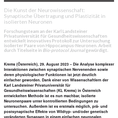
Die Kunst der Neurowissenschaft:
Synaptische Übertragung und Plastizität in
isolierten Neuronen
Forschungsteam an der Karl Landsteiner
Privatuniversität für Gesundheitswissenschaften
entwickelt innovatives Protokoll zur Untersuchung
isolierter Paare von Hippocampus-Neuronen. Arbeit
durch Titelseite in
Bio-protocol Journal
gewürdigt.
Krems (Österreich), 29. August 2023 – Die Analyse komplexer
Interaktionen zwischen synaptischen Nervenenden sowie
deren physiologischer Funktionen ist jetzt deutlich
einfacher geworden. Dank einer von Wissenschaftlern der
Karl Landsteiner Privatuniversität für
Gesundheitswissenschaften (KL Krems) in Österreich
entwickelten Methode ist es nun machbar, isolierte
Neuronenpaare unter kontrollierten Bedingungen zu
untersuchen. Außerdem ist es erstmals möglich, prä- und
postsynaptische Effekte von Wildtyp- und/oder genetisch
veränderten Synapsen in einem einfachen neuronalen