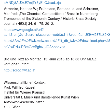
aMNDj8AU24E7mjTx3yEIIQ&cad=rja
Vereecke, Hannes W.; Frühmann, Bernadette, and Schreiner,
Manfred: „The Chemical Composition of Brass in Nuremberg
Trombones of the Sixteenth Century,“ Historic Brass Society
Journal (HBSJ)
24
, 61-75, 2012.
https://www.google.at/url?
sa=t&rct=j&q=&esrc=s&source=web&cd=1&ved=0ahUKEwi937bZ9K
http%3A%2F%2Fiwk.mdw.ac.at%2Flit_db_iwk%2Fdownload.php%
8cVtwDN3-DBmGcxBgh6_JOA&cad=rja
Bild und Text ab Montag, 13. Juni 2016 ab 10.00 Uhr MESZ
verfügbar unter:
http://scilog.fwf.ac.at
Wissenschaftlicher Kontakt:
Prof. Wilfried Kausel
Institut für Wiener Klangstil
Universität f. Musik und darstellende Kunst Wien
Anton-von-Webern-Platz 1
1030 Wien