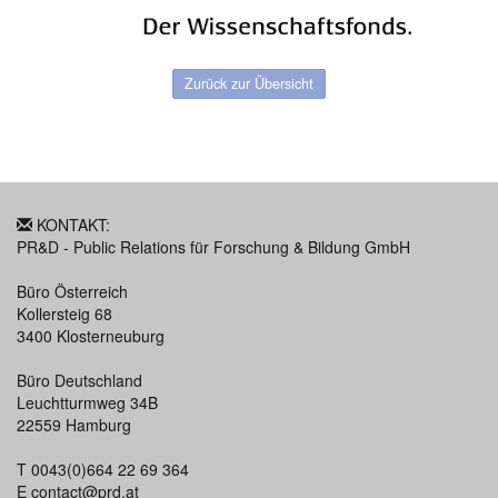
Zurück zur Übersicht
KONTAKT:
PR&D - Public Relations für Forschung & Bildung GmbH
Büro Österreich
Kollersteig 68
3400 Klosterneuburg
Büro Deutschland
Leuchtturmweg 34B
22559 Hamburg
T 0043(0)664 22 69 364
E
contact@prd.at