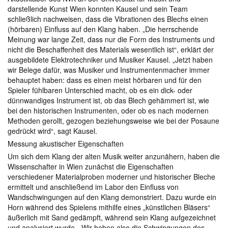
darstellende Kunst Wien konnten Kausel und sein Team
schließlich nachweisen, dass die Vibrationen des Blechs einen
(hörbaren) Einfluss auf den Klang haben. „Die herrschende
Meinung war lange Zeit, dass nur die Form des Instruments und
nicht die Beschaffenheit des Materials wesentlich ist“, erklärt der
ausgebildete Elektrotechniker und Musiker Kausel. „Jetzt haben
wir Belege dafür, was Musiker und Instrumentenmacher immer
behauptet haben: dass es einen meist hörbaren und für den
Spieler fühlbaren Unterschied macht, ob es ein dick- oder
dünnwandiges Instrument ist, ob das Blech gehämmert ist, wie
bei den historischen Instrumenten, oder ob es nach modernen
Methoden gerollt, gezogen beziehungsweise wie bei der Posaune
gedrückt wird“, sagt Kausel.
Messung akustischer Eigenschaften
Um sich dem Klang der alten Musik weiter anzunähern, haben die
Wissenschafter in Wien zunächst die Eigenschaften
verschiedener Materialproben moderner und historischer Bleche
ermittelt und anschließend im Labor den Einfluss von
Wandschwingungen auf den Klang demonstriert. Dazu wurde ein
Horn während des Spielens mithilfe eines „künstlichen Bläsers“
äußerlich mit Sand gedämpft, während sein Klang aufgezeichnet
und analysiert wurde. „Wir haben also die Schwingungen des