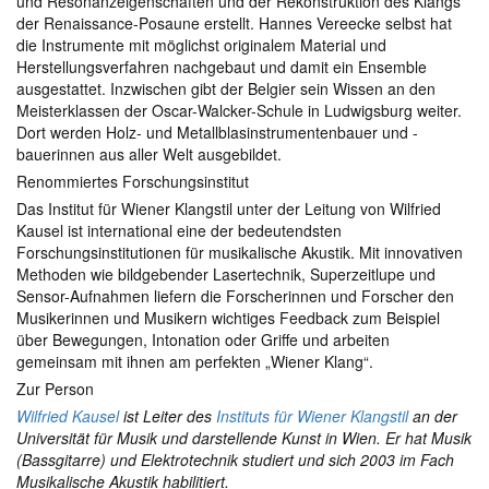
und Resonanzeigenschaften und der Rekonstruktion des Klangs
der Renaissance-Posaune erstellt. Hannes Vereecke selbst hat
die Instrumente mit möglichst originalem Material und
Herstellungsverfahren nachgebaut und damit ein Ensemble
ausgestattet. Inzwischen gibt der Belgier sein Wissen an den
Meisterklassen der Oscar-Walcker-Schule in Ludwigsburg weiter.
Dort werden Holz- und Metallblasinstrumentenbauer und -
bauerinnen aus aller Welt ausgebildet.
Renommiertes Forschungsinstitut
Das Institut für Wiener Klangstil unter der Leitung von Wilfried
Kausel ist international eine der bedeutendsten
Forschungsinstitutionen für musikalische Akustik. Mit innovativen
Methoden wie bildgebender Lasertechnik, Superzeitlupe und
Sensor-Aufnahmen liefern die Forscherinnen und Forscher den
Musikerinnen und Musikern wichtiges Feedback zum Beispiel
über Bewegungen, Intonation oder Griffe und arbeiten
gemeinsam mit ihnen am perfekten „Wiener Klang“.
Zur Person
Wilfried Kausel
ist Leiter des
Instituts für Wiener Klangstil
an der
Universität für Musik und darstellende Kunst in Wien. Er hat Musik
(Bassgitarre) und Elektrotechnik studiert und sich 2003 im Fach
Musikalische Akustik habilitiert.