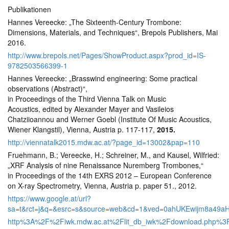
Publikationen
Hannes Vereecke: „The Sixteenth-Century Trombone:
Dimensions, Materials, and Techniques“, Brepols Publishers, Mai
2016.
http://www.brepols.net/Pages/ShowProduct.aspx?prod_id=IS-
9782503566399-1
Hannes Vereecke: „Brasswind engineering: Some practical
observations (Abstract)“,
in Proceedings of the Third Vienna Talk on Music
Acoustics, edited by Alexander Mayer and Vasileios
Chatziioannou and Werner Goebl (Institute Of Music Acoustics,
Wiener Klangstil), Vienna, Austria p. 117-117,
2015.
http://viennatalk2015.mdw.ac.at/?page_id=13002&pap=110
Fruehmann, B.; Vereecke, H.; Schreiner, M., and Kausel, Wilfried:
„XRF Analysis of nine Renaissance Nuremberg Trombones,“
in Proceedings of the 14th EXRS 2012 – European Conference
on X-ray Spectrometry, Vienna, Austria p. paper 51., 2012.
https://www.google.at/url?
sa=t&rct=j&q=&esrc=s&source=web&cd=1&ved=0ahUKEwijm8a49
http%3A%2F%2Fiwk.mdw.ac.at%2Flit_db_iwk%2Fdownload.php%3