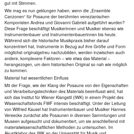
gut mit Stimmen.
Wie mag es nun geklungen haben, wenn die „Ensemble
Canzonen“ für Posaune der berühmten venezianischen
Komponisten Andrea und Giovanni Gabrieli aufgeführt wurden?
Diese Frage beschäftigt Musikerinnen und Musiker ebenso wie
Instrumentenbauer und Instrumentenbauerinnen bis heute.
Während sich die historische Musikpraxis bisher darauf
konzentriert hat, Instrumente in Bezug auf ihre Größe und Form
möglichst originalgetreu nachzubilden, werden inzwischen auch
andere, komplexere Faktoren – wie etwa das Material –
herangezogen, um dem historischen Original so nah wie möglich
zu kommen.
Material hat wesentlichen Einfluss
Mit der Frage, wie der Klang der Posaune von den Eigenschaften
und Verarbeitungstechniken des Materials beeinflusst wird, hat
sich das Institut für Wiener Klangstil (IWK) in einem Projekt des
Wissenschaftsfonds FWF intensiv beschäftigt. Unter der Leitung
von Wilfried Kausel hat Instrumentenbauer und Musiker Hannes
Vereecke zunächst alte Posaunen in diversen Sammlungen und
Museen aufgesucht und dokumentiert, um sie anschließend mit
materialwissenschaftlichen Methoden zu untersuchen. Im
Akustiklabor des IWK an der Universität für Musik und