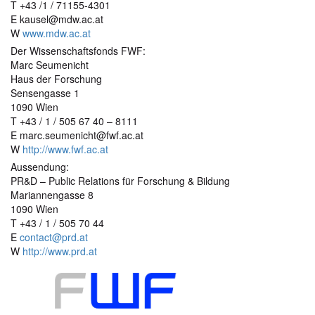
T +43 /1 / 71155-4301
E kausel@mdw.ac.at
W
www.mdw.ac.at
Der Wissenschaftsfonds FWF:
Marc Seumenicht
Haus der Forschung
Sensengasse 1
1090 Wien
T +43 / 1 / 505 67 40 – 8111
E marc.seumenicht@fwf.ac.at
W
http://www.fwf.ac.at
Aussendung:
PR&D – Public Relations für Forschung & Bildung
Mariannengasse 8
1090 Wien
T +43 / 1 / 505 70 44
E
contact@prd.at
W
http://www.prd.at