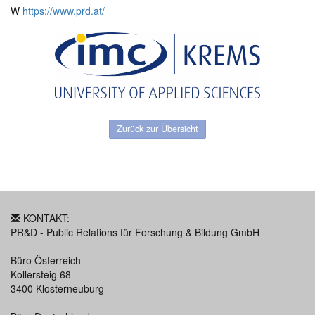
W
https://www.prd.at/
Zurück zur Übersicht
KONTAKT:
PR&D - Public Relations für Forschung & Bildung GmbH
Büro Österreich
Kollersteig 68
3400 Klosterneuburg