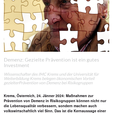
Demenz: Gezielte Prävention ist ein gutes
Investment
Wissenschafter des
IMC Krems und der Universität für
Weiterbildung Krems belegen ö
konomischen Vorteil
gezielte
r
Prävention von Demenz bei Risikogruppen
Krems, Österreich, 24. Jänner 2024:
Maßnahmen zur
Prävention von Demenz in Risikogruppen können nicht nur
die Lebensqualität verbessern, sondern machen auch
volkswirtschaftlich viel Sinn. Das ist die Kernaussage einer