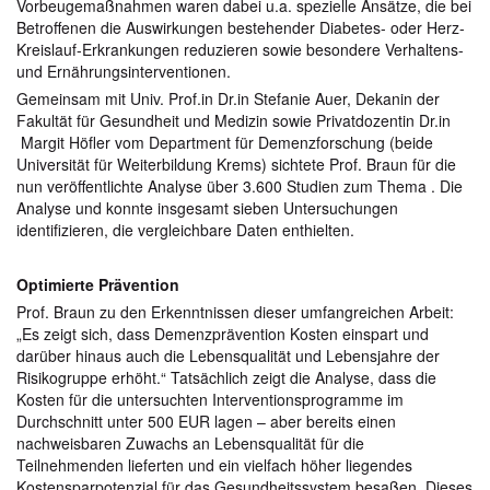
Vorbeugemaßnahmen waren dabei u.a. spezielle Ansätze, die bei
Betroffenen die Auswirkungen bestehender Diabetes- oder Herz-
Kreislauf-Erkrankungen reduzieren sowie besondere Verhaltens-
und Ernährungsinterventionen.
Gemeinsam mit Univ. Prof.in Dr.in Stefanie Auer, Dekanin der
Fakultät für Gesundheit und Medizin sowie Privatdozentin Dr.in
Margit Höfler vom Department für Demenzforschung (beide
Universität für Weiterbildung Krems) sichtete Prof. Braun für die
nun veröffentlichte Analyse über 3.600 Studien zum Thema . Die
Analyse und konnte insgesamt sieben Untersuchungen
identifizieren, die vergleichbare Daten enthielten.
Optimierte Prävention
Prof. Braun zu den Erkenntnissen dieser umfangreichen Arbeit:
„Es zeigt sich, dass Demenzprävention Kosten einspart und
darüber hinaus auch die Lebensqualität und Lebensjahre der
Risikogruppe erhöht.“ Tatsächlich zeigt die Analyse, dass die
Kosten für die untersuchten Interventionsprogramme im
Durchschnitt unter 500 EUR lagen – aber bereits einen
nachweisbaren Zuwachs an Lebensqualität für die
Teilnehmenden lieferten und ein vielfach höher liegendes
Kostensparpotenzial für das Gesundheitssystem besaßen. Dieses