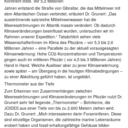
Kontinent löste. Vor 5,2 Millionen
Jahren entstand die Straße von Gibraltar, die das Mittelmeer mit
dem Atlantischen Ozean verbindet, erläutert Dr. Grunert: „Das
ausströmende salzreiche Mittelmeerwasser hat die
Meeresströmungen im Atlantik massiv verändert. Ob dadurch
Klimaveränderungen beeinflusst wurden, untersuchen wir im
Rahmen unserer Expedition.“ Tatsächlich sehen viele
WissenschafterInnen im Klima des Pliozäns – vor 5,3 bis 2,6
Millionen Jahren – eine Parallele zu der aktuell vorausgesagten
Klimaerwärmung: Hohe CO2-Konzentrationen und Temperaturen
gingen auch im mittleren Pliozän ( vor 4,5 bis 3 Millionen Jahren)
Hand in Hand. Welche Auslöser aber zu jener Klimaerwärmung
sowie später – am Übergang in die heutigen Klimabedingungen –
zu einer Abkühlung geführt haben, ist ungeklärt.
Thermometer aus der Tiefe
Zum Erkennen von Zusammenhängen zwischen
Meeresströmungen und Klimaveränderungen im Pliozän nutzt Dr.
Grunert sehr tief liegende „Thermometer“ – Bohrkerne, die
JOIDES aus einer Tiefe von bis zu 2.600 Metern ziehen wird.
Dazu Dr. Grunert: „Mich interessieren darin Foraminiferen. Diese
sind einzellige Organismen, die zahlreiche marine Lebensräume
erobert haben und fossil erhaltungsfähige Gehäuse bilden