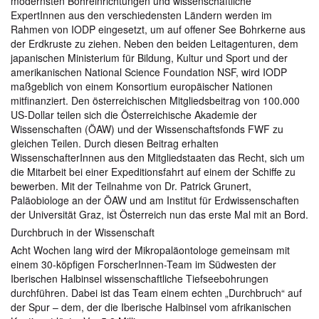
modernsten Bohreinrichtungen und wissenschaftliche
ExpertInnen aus den verschiedensten Ländern werden im
Rahmen von IODP eingesetzt, um auf offener See Bohrkerne aus
der Erdkruste zu ziehen. Neben den beiden Leitagenturen, dem
japanischen Ministerium für Bildung, Kultur und Sport und der
amerikanischen National Science Foundation NSF, wird IODP
maßgeblich von einem Konsortium europäischer Nationen
mitfinanziert. Den österreichischen Mitgliedsbeitrag von 100.000
US-Dollar teilen sich die Österreichische Akademie der
Wissenschaften (ÖAW) und der Wissenschaftsfonds FWF zu
gleichen Teilen. Durch diesen Beitrag erhalten
WissenschafterInnen aus den Mitgliedstaaten das Recht, sich um
die Mitarbeit bei einer Expeditionsfahrt auf einem der Schiffe zu
bewerben. Mit der Teilnahme von Dr. Patrick Grunert,
Paläobiologe an der ÖAW und am Institut für Erdwissenschaften
der Universität Graz, ist Österreich nun das erste Mal mit an Bord.
Durchbruch in der Wissenschaft
Acht Wochen lang wird der Mikropaläontologe gemeinsam mit
einem 30-köpfigen ForscherInnen-Team im Südwesten der
Iberischen Halbinsel wissenschaftliche Tiefseebohrungen
durchführen. Dabei ist das Team einem echten „Durchbruch“ auf
der Spur – dem, der die Iberische Halbinsel vom afrikanischen