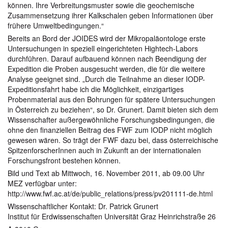
können. Ihre Verbreitungsmuster sowie die geochemische
Zusammensetzung ihrer Kalkschalen geben Informationen über
frühere Umweltbedingungen.“
Bereits an Bord der JOIDES wird der Mikropaläontologe erste
Untersuchungen in speziell eingerichteten Hightech-Labors
durchführen. Darauf aufbauend können nach Beendigung der
Expedition die Proben ausgesucht werden, die für die weitere
Analyse geeignet sind. „Durch die Teilnahme an dieser IODP-
Expeditionsfahrt habe ich die Möglichkeit, einzigartiges
Probenmaterial aus den Bohrungen für spätere Untersuchungen
in Österreich zu beziehen“, so Dr. Grunert. Damit bieten sich dem
Wissenschafter außergewöhnliche Forschungsbedingungen, die
ohne den finanziellen Beitrag des FWF zum IODP nicht möglich
gewesen wären. So trägt der FWF dazu bei, dass österreichische
SpitzenforscherInnen auch in Zukunft an der internationalen
Forschungsfront bestehen können.
Bild und Text ab Mittwoch, 16. November 2011, ab 09.00 Uhr
MEZ verfügbar unter:
http://www.fwf.ac.at/de/public_relations/press/pv201111-de.html
Wissenschaftlicher Kontakt: Dr. Patrick Grunert
Institut für Erdwissenschaften Universität Graz Heinrichstraße 26