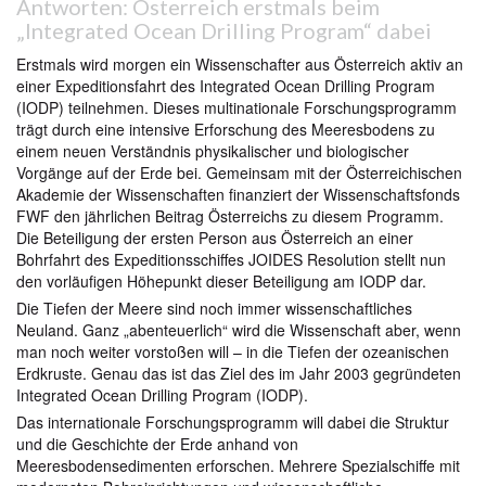
Antworten: Österreich erstmals beim
„Integrated Ocean Drilling Program“ dabei
Erstmals wird morgen ein Wissenschafter aus Österreich aktiv an
einer Expeditionsfahrt des Integrated Ocean Drilling Program
(IODP) teilnehmen. Dieses multinationale Forschungsprogramm
trägt durch eine intensive Erforschung des Meeresbodens zu
einem neuen Verständnis physikalischer und biologischer
Vorgänge auf der Erde bei. Gemeinsam mit der Österreichischen
Akademie der Wissenschaften finanziert der Wissenschaftsfonds
FWF den jährlichen Beitrag Österreichs zu diesem Programm.
Die Beteiligung der ersten Person aus Österreich an einer
Bohrfahrt des Expeditionsschiffes JOIDES Resolution stellt nun
den vorläufigen Höhepunkt dieser Beteiligung am IODP dar.
Die Tiefen der Meere sind noch immer wissenschaftliches
Neuland. Ganz „abenteuerlich“ wird die Wissenschaft aber, wenn
man noch weiter vorstoßen will – in die Tiefen der ozeanischen
Erdkruste. Genau das ist das Ziel des im Jahr 2003 gegründeten
Integrated Ocean Drilling Program (IODP).
Das internationale Forschungsprogramm will dabei die Struktur
und die Geschichte der Erde anhand von
Meeresbodensedimenten erforschen. Mehrere Spezialschiffe mit