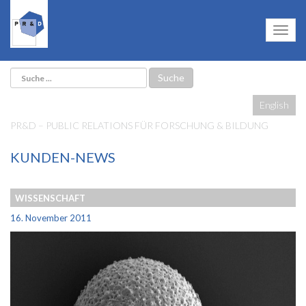
English
PR&D – PUBLIC RELATIONS FÜR FORSCHUNG & BILDUNG
KUNDEN-NEWS
WISSENSCHAFT
16. November 2011