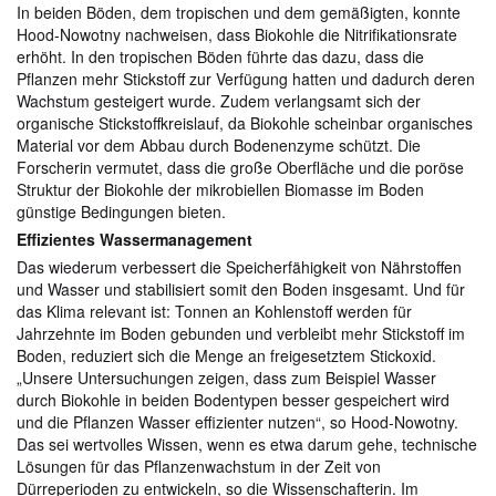
In beiden Böden, dem tropischen und dem gemäßigten, konnte
Hood-Nowotny nachweisen, dass Biokohle die Nitrifikationsrate
erhöht. In den tropischen Böden führte das dazu, dass die
Pflanzen mehr Stickstoff zur Verfügung hatten und dadurch deren
Wachstum gesteigert wurde. Zudem verlangsamt sich der
organische Stickstoffkreislauf, da Biokohle scheinbar organisches
Material vor dem Abbau durch Bodenenzyme schützt. Die
Forscherin vermutet, dass die große Oberfläche und die poröse
Struktur der Biokohle der mikrobiellen Biomasse im Boden
günstige Bedingungen bieten.
Effizientes Wassermanagement
Das wiederum verbessert die Speicherfähigkeit von Nährstoffen
und Wasser und stabilisiert somit den Boden insgesamt. Und für
das Klima relevant ist: Tonnen an Kohlenstoff werden für
Jahrzehnte im Boden gebunden und verbleibt mehr Stickstoff im
Boden, reduziert sich die Menge an freigesetztem Stickoxid.
„Unsere Untersuchungen zeigen, dass zum Beispiel Wasser
durch Biokohle in beiden Bodentypen besser gespeichert wird
und die Pflanzen Wasser effizienter nutzen“, so Hood-Nowotny.
Das sei wertvolles Wissen, wenn es etwa darum gehe, technische
Lösungen für das Pflanzenwachstum in der Zeit von
Dürreperioden zu entwickeln, so die Wissenschafterin. Im