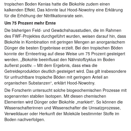
tropischen Boden Kenias hatte die Biokohle zudem einen
kalkenden Effekt. Das könnte laut Hood-Nowotny eine Erklärung
für die Erhöhung der Nitrifikationsrate sein.
Um 75 Prozent mehr Ernte
Die bisherigen Feld- und Gewächshausstudien, die im Rahmen
des FWF-Projektes durchgeführt wurden, weisen darauf hin, dass
Biokohle in Kombination mit geringen Mengen an anorganischem
Dünger die besten Ergebnisse erzielt. Bei den tropischen Böden
konnte der Ernteertrag auf diese Weise um 75 Prozent gesteigert
werden. „Biokohle beeinflusst den Nährstoffzyklus im Boden
äußerst positiv. – Mit dem Ergebnis, dass etwa die
Getreideproduktion deutlich gesteigert wird. Das gilt insbesondere
für unfruchtbare tropische Böden mit geringem Anteil an
organischen Substanzen“, erklärt Hood-Nowotny.
Die Forscherin untersucht solche biogeochemischen Prozesse mit
sogenannten stabilen Isotopen. Mit diesen chemischen
Elementen wird Dünger oder Biokohle „markiert“. So können die
Wissenschafterinnen und Wissenschafter die Umsatzprozesse,
Verweildauer oder Herkunft der Moleküle bestimmter Stoffe im
Boden nachverfolgen.