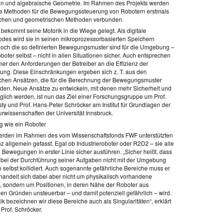
n und algebraische Geometrie. Im Rahmen des Projekts werden
e Methoden für die Bewegungssteuerung von Robotern erstmals
schen und geometrischen Methoden verbunden.
bekommt seine Motorik in die Wiege gelegt. Als digitale
es wird sie in seinen mikroprozessorbasierten Speichern
Doch die so definierten Bewegungsmuster sind für die Umgebung –
oter selbst – nicht in allen Situationen sicher. Auch entsprechen
mer den Anforderungen der Betreiber an die Effizienz der
tung. Diese Einschränkungen ergeben sich z. T. aus den
hen Ansätzen, die für die Berechnung der Bewegungsmuster
den. Neue Ansätze zu entwickeln, mit denen mehr Sicherheit und
öglich werden, ist nun das Ziel einer Forschungsgruppe um Prof.
ty und Prof. Hans-Peter Schröcker am Institut für Grundlagen der
rwissenschaften der Universität Innsbruck.
 wie ein Roboter
erden im Rahmen des vom Wissenschaftsfonds FWF unterstützten
z allgemein gefasst. Egal ob Industrieroboter oder R2D2 – sie alle
 Bewegungen in erster Linie sicher ausführen. „Sicher heißt, dass
 bei der Durchführung seiner Aufgaben nicht mit der Umgebung
h selbst kollidiert. Auch sogenannte gefährliche Bereiche muss er
handelt sich dabei aber nicht um physikalisch vorhandene
, sondern um Positionen, in deren Nähe der Roboter aus
en Gründen unsteuerbar – und damit potenziell gefährlich – wird.
ik bezeichnen wir diese Bereiche auch als Singularitäten“, erklärt
r Prof. Schröcker.