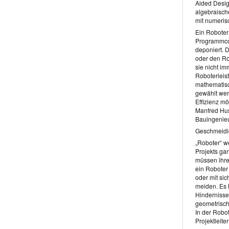
Aided Desig
algebraisch
mit numeri
Ein Roboter 
Programmcod
deponiert. 
oder den Rob
sie nicht im
Roboterleis
mathematisc
gewählt wer
Effizienz m
Manfred Hus
Bauingenieu
Geschmeidig
„Roboter“ w
Projekts gan
müssen ihre
ein Roboter
oder mit sic
meiden. Es 
Hindernisse
geometrisch
In der Robot
Projektleite