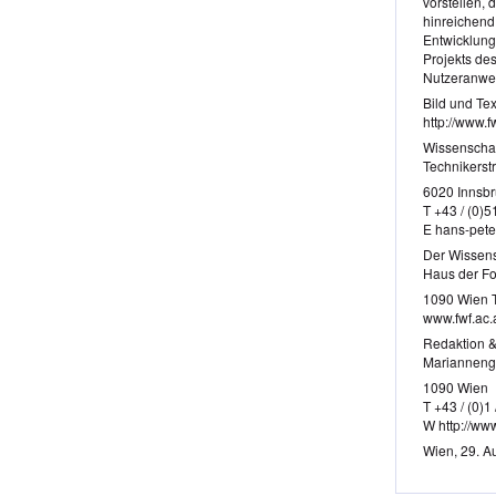
vorstellen,
hinreichend
Entwicklung
Projekts de
Nutzeranwe
Bild und Te
http://www.f
Wissenschaft
Technikerst
6020 Innsbr
T +43 / (0)5
E hans-pete
Der Wissens
Haus der F
1090 Wien T
www.fwf.ac.
Redaktion &
Marianneng
1090 Wien
T +43 / (0)1
W http://www
Wien, 29. A