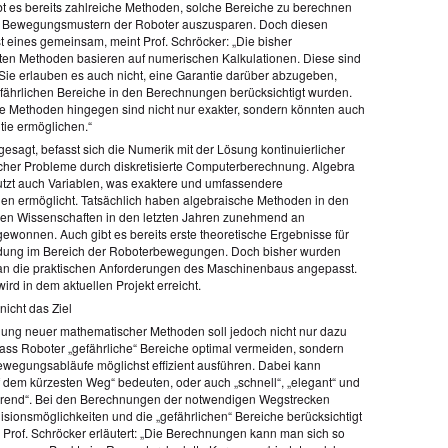
ibt es bereits zahlreiche Methoden, solche Bereiche zu berechnen
n Bewegungsmustern der Roboter auszusparen. Doch diesen
t eines gemeinsam, meint Prof. Schröcker: „Die bisher
n Methoden basieren auf numerischen Kalkulationen. Diese sind
. Sie erlauben es auch nicht, eine Garantie darüber abzugeben,
efährlichen Bereiche in den Berechnungen berücksichtigt wurden.
e Methoden hingegen sind nicht nur exakter, sondern könnten auch
tie ermöglichen.“
esagt, befasst sich die Numerik mit der Lösung kontinuierlicher
her Probleme durch diskretisierte Computerberechnung. Algebra
tzt auch Variablen, was exaktere und umfassendere
n ermöglicht. Tatsächlich haben algebraische Methoden in den
n Wissenschaften in den letzten Jahren zunehmend an
gewonnen. Auch gibt es bereits erste theoretische Ergebnisse für
dung im Bereich der Roboterbewegungen. Doch bisher wurden
 an die praktischen Anforderungen des Maschinenbaus angepasst.
rd in dem aktuellen Projekt erreicht.
nicht das Ziel
lung neuer mathematischer Methoden soll jedoch nicht nur dazu
dass Roboter „gefährliche“ Bereiche optimal vermeiden, sondern
ewegungsabläufe möglichst effizient ausführen. Dabei kann
uf dem kürzesten Weg“ bedeuten, oder auch „schnell“, „elegant“ und
rend“. Bei den Berechnungen der notwendigen Wegstrecken
isionsmöglichkeiten und die „gefährlichen“ Bereiche berücksichtigt
 Prof. Schröcker erläutert: „Die Berechnungen kann man sich so