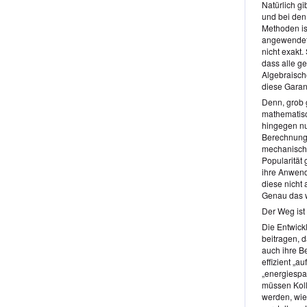
Natürlich g
und bei de
Methoden is
angewendete
nicht exakt
dass alle g
Algebraisch
diese Garan
Denn, grob g
mathematisc
hingegen nu
Berechnunge
mechanische
Popularität 
ihre Anwen
diese nicht
Genau das wi
Der Weg ist 
Die Entwick
beitragen, 
auch ihre B
effizient „a
„energiespa
müssen Koll
werden, wie