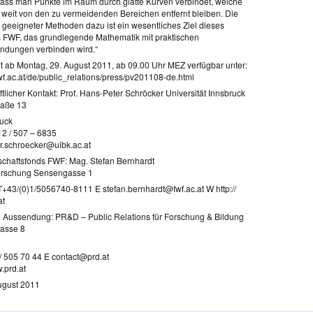
 dass man Punkte im Raum durch glatte Kurven verbindet, welche
 weit von den zu vermeidenden Bereichen entfernt bleiben. Die
 geeigneter Methoden dazu ist ein wesentliches Ziel dieses
s FWF, das grundlegende Mathematik mit praktischen
ndungen verbinden wird.“
xt ab Montag, 29. August 2011, ab 09.00 Uhr MEZ verfügbar unter:
wf.ac.at/de/public_relations/press/pv201108-de.html
licher Kontakt: Prof. Hans-Peter Schröcker Universität Innsbruck
raße 13
uck
12 / 507 – 6835
r.schroecker@uibk.ac.at
chaftsfonds FWF: Mag. Stefan Bernhardt
orschung Sensengasse 1
+43/(0)1/5056740-8111 E stefan.bernhardt@fwf.ac.at W http://
at
 Aussendung: PR&D – Public Relations für Forschung & Bildung
asse 8
 / 505 70 44 E contact@prd.at
.prd.at
ugust 2011