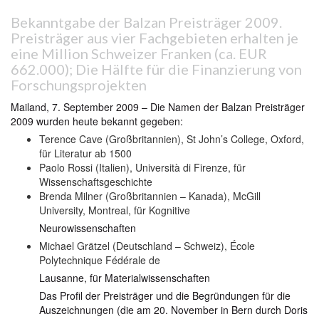
Bekanntgabe der Balzan Preisträger 2009.
Preisträger aus vier Fachgebieten erhalten je
eine Million Schweizer Franken (ca. EUR
662.000); Die Hälfte für die Finanzierung von
Forschungsprojekten
Mailand, 7. September 2009 – Die Namen der Balzan Preisträger
2009 wurden heute bekannt gegeben:
Terence Cave (Großbritannien), St John’s College, Oxford,
für Literatur ab 1500
Paolo Rossi (Italien), Università di Firenze, für
Wissenschaftsgeschichte
Brenda Milner (Großbritannien – Kanada), McGill
University, Montreal, für Kognitive
Neurowissenschaften
Michael Grätzel (Deutschland – Schweiz), École
Polytechnique Fédérale de
Lausanne, für Materialwissenschaften
Das Profil der Preisträger und die Begründungen für die
Auszeichnungen (die am 20. November in Bern durch Doris