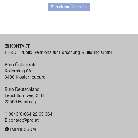
Zurück zur Übersicht
KONTAKT:
PR&D - Public Relations für Forschung & Bildung GmbH
Büro Österreich
Kollersteig 68
3400 Klosterneuburg
Büro Deutschland
Leuchtturmweg 34B
22559 Hamburg
T 0043(0)664 22 69 364
E
contact@prd.at
IMPRESSUM