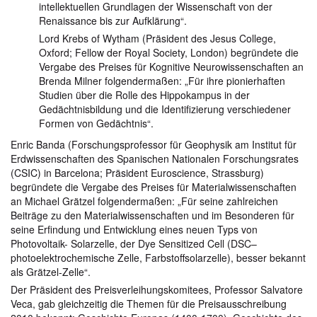
intellektuellen Grundlagen der Wissenschaft von der
Renaissance bis zur Aufklärung“.
Lord Krebs of Wytham (Präsident des Jesus College,
Oxford; Fellow der Royal Society, London) begründete die
Vergabe des Preises für Kognitive Neurowissenschaften an
Brenda Milner folgendermaßen: „Für ihre pionierhaften
Studien über die Rolle des Hippokampus in der
Gedächtnisbildung und die Identifizierung verschiedener
Formen von Gedächtnis“.
Enric Banda (Forschungsprofessor für Geophysik am Institut für
Erdwissenschaften des Spanischen Nationalen Forschungsrates
(CSIC) in Barcelona; Präsident Euroscience, Strassburg)
begründete die Vergabe des Preises für Materialwissenschaften
an Michael Grätzel folgendermaßen: „Für seine zahlreichen
Beiträge zu den Materialwissenschaften und im Besonderen für
seine Erfindung und Entwicklung eines neuen Typs von
Photovoltaik- Solarzelle, der Dye Sensitized Cell (DSC–
photoelektrochemische Zelle, Farbstoffsolarzelle), besser bekannt
als Grätzel-Zelle“.
Der Präsident des Preisverleihungskomitees, Professor Salvatore
Veca, gab gleichzeitig die Themen für die Preisausschreibung