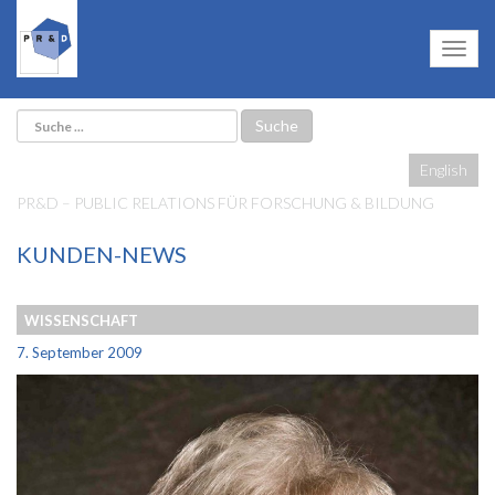
English
PR&D – PUBLIC RELATIONS FÜR FORSCHUNG & BILDUNG
KUNDEN-NEWS
WISSENSCHAFT
7. September 2009