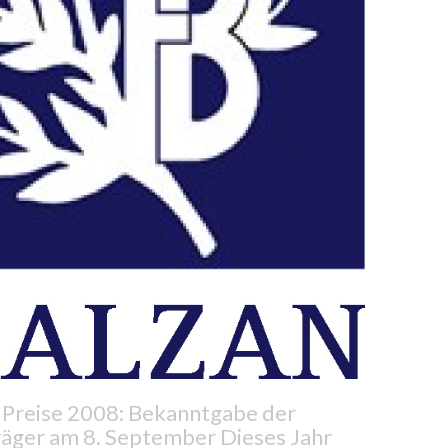
 Preise 2008: Bekanntgabe der
räger am 8. September Dieses Jahr