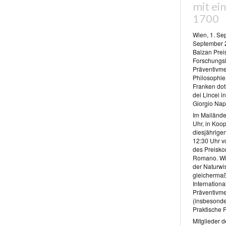
mit ei
1700
Wien, 1. Sep
September 2
Balzan Prei
Forschungsl
Präventivme
Philosophie.
Franken dot
dei Lincei 
Giorgio Nap
Im Mailänd
Uhr, in Koop
diesjährige
12:30 Uhr v
des Preisko
Romano. Wie
der Naturwi
gleichermaß
Internation
Präventivmed
(insbesonde
Praktische 
Mitglieder 