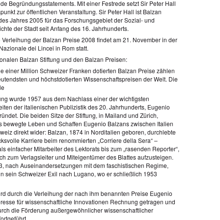
de Begründungsstatements. Mit einer Festrede setzt Sir Peter Hall
unkt zur öffentlichen Veranstaltung. Sir Peter Hall ist Balzan
 des Jahres 2005 für das Forschungsgebiet der Sozial- und
chte der Stadt seit Anfang des 16. Jahrhunderts.
le Verleihung der Balzan Preise 2008 findet am 21. November in der
azionale dei Lincei in Rom statt.
tionalen Balzan Stiftung und den Balzan Preisen:
 je einer Million Schweizer Franken dotierten Balzan Preise zählen
utendsten und höchstdotierten Wissenschaftspreisen der Welt. Die
le
tung wurde 1957 aus dem Nachlass einer der wichtigsten
iten der italienischen Publizistik des 20. Jahrhunderts, Eugenio
ündet. Die beiden Sitze der Stiftung, in Mailand und Zürich,
s bewegte Leben und Schaffen Eugenio Balzans zwischen Italien
weiz direkt wider: Balzan, 1874 in Norditalien geboren, durchlebte
cksvolle Karriere beim renommierten „Corriere della Sera“ –
ls einfacher Mitarbeiter des Lektorats bis zum „rasenden Reporter“,
ich zum Verlagsleiter und Miteigentümer des Blattes aufzusteigen.
3, nach Auseinandersetzungen mit dem faschistischen Regime,
in sein Schweizer Exil nach Lugano, wo er schließlich 1953
ird durch die Verleihung der nach ihm benannten Preise Eugenio
eresse für wissenschaftliche Innovationen Rechnung getragen und
urch die Förderung außergewöhnlicher wissenschaftlicher
ortgeführt.