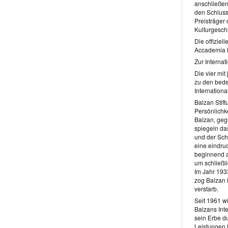
anschließen
den Schlussp
Preisträger
Kulturgeschi
Die offiziel
Accademia N
Zur Interna
Die vier mit
zu den bede
Internationa
Balzan Stif
Persönlichke
Balzan, gegr
spiegeln da
und der Sch
eine eindru
beginnend a
um schließl
Im Jahr 193
zog Balzan 
verstarb.
Seit 1961 w
Balzans Int
sein Erbe d
Leistungen f