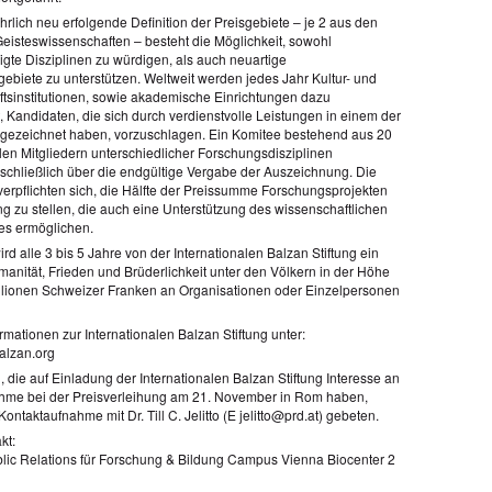
hrlich neu erfolgende Definition der Preisgebiete – je 2 aus den
Geisteswissenschaften – besteht die Möglichkeit, sowohl
igte Disziplinen zu würdigen, als auch neuartige
ebiete zu unterstützen. Weltweit werden jedes Jahr Kultur- und
tsinstitutionen, sowie akademische Einrichtungen dazu
, Kandidaten, die sich durch verdienstvolle Leistungen in einem der
gezeichnet haben, vorzuschlagen. Ein Komitee bestehend aus 20
alen Mitgliedern unterschiedlicher Forschungsdisziplinen
 schließlich über die endgültige Vergabe der Auszeichnung. Die
 verpflichten sich, die Hälfte der Preissumme Forschungsprojekten
ng zu stellen, die auch eine Unterstützung des wissenschaftlichen
s ermöglichen.
ird alle 3 bis 5 Jahre von der Internationalen Balzan Stiftung ein
manität, Frieden und Brüderlichkeit unter den Völkern in der Höhe
llionen Schweizer Franken an Organisationen oder Einzelpersonen
rmationen zur Internationalen Balzan Stiftung unter:
balzan.org
, die auf Einladung der Internationalen Balzan Stiftung Interesse an
ahme bei der Preisverleihung am 21. November in Rom haben,
ntaktaufnahme mit Dr. Till C. Jelitto (E jelitto@prd.at) gebeten.
kt:
ic Relations für Forschung & Bildung Campus Vienna Biocenter 2