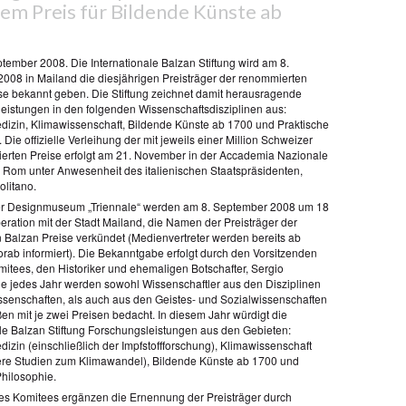
nem Preis für Bildende Künste ab
tember 2008. Die Internationale Balzan Stiftung wird am 8.
008 in Mailand die diesjährigen Preisträger der renommierten
se bekannt geben. Die Stiftung zeichnet damit herausragende
eistungen in den folgenden Wissenschaftsdisziplinen aus:
dizin, Klimawissenschaft, Bildende Künste ab 1700 und Praktische
 Die offizielle Verleihung der mit jeweils einer Million Schweizer
ierten Preise erfolgt am 21. November in der Accademia Nazionale
in Rom unter Anwesenheit des italienischen Staatspräsidenten,
olitano.
er Designmuseum „Triennale“ werden am 8. September 2008 um 18
eration mit der Stadt Mailand, die Namen der Preisträger der
n Balzan Preise verkündet (Medienvertreter werden bereits ab
orab informiert). Die Bekanntgabe erfolgt durch den Vorsitzenden
mitees, den Historiker und ehemaligen Botschafter, Sergio
 jedes Jahr werden sowohl Wissenschaftler aus den Disziplinen
ssenschaften, als auch aus den Geistes- und Sozialwissenschaften
en mit je zwei Preisen bedacht. In diesem Jahr würdigt die
ale Balzan Stiftung Forschungsleistungen aus den Gebieten:
izin (einschließlich der Impfstoffforschung), Klimawissenschaft
re Studien zum Klimawandel), Bildende Künste ab 1700 und
Philosophie.
des Komitees ergänzen die Ernennung der Preisträger durch