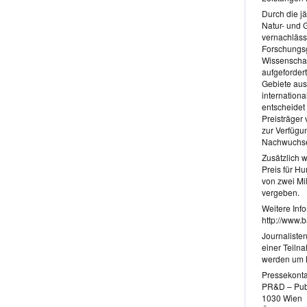
Durch die jä
Natur- und 
vernachläss
Forschungsg
Wissenschaf
aufgefordert
Gebiete aus
internation
entscheidet
Preisträger
zur Verfügu
Nachwuchse
Zusätzlich w
Preis für Hu
von zwei Mi
vergeben.
Weitere Info
http://www.
Journalisten
einer Teiln
werden um Ko
Pressekonta
PR&D – Publ
1030 Wien