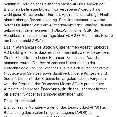
nominiert. Der von der Deutschen Messe AG im Rahmen der
Branchen-Leitmesse Biotechnica vergebene Award gilt als
wichtigster Biotechpreis in Europa. Apeiron ist der einzige Finalist
ohne bisherige Börsennotierung. Das Unternehmen erweckte
bereits im Jänner 2010 die Aufmerksamkeit der Branche. Damals
gelang dem Unternehmen mit GlaxoSmithKline (GSK) der
Abschluss eines Lizenzvertrags über EUR 236 Mio. für die Rechte
am Leadprodukt APN01.
Das in Wien ansässige Biotech-Unternehmen Apeiron Biologics
AG bestätigte heute, dass es zusammen mit zwei Mitbewerbern
für die Finalistenrunde des European Biotechnica Awards
nominiert wurde. Der Award zeichnet Unternehmen der
Biotechnologie und Life Sciences aus, die sich durch innovative
Produkte und Services sowie damit verbundene Konzepte und
Geschäftsideen in der Branche hervorgetan haben. Vergeben
wird der Preis von der Deutschen Messe AG als prominenter
Auftakt zur Leitmesse Biotechnica, die dieses Jahr vom fünften
bis siebten Oktober in Hannover stattfinden wird.
Ereignisreiches Jahr
Erst vor sechs Monaten wurde für das Leadprodukt APN01 zur
Behandlung des akuten Lungenversagens (ARDS) ein