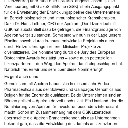
Lizenzvertrag über rund EUR 236 Mio. abgeschlossen. Diese
Vereinbarung mit GlaxoSmithKline (GSK) ist ein Ausgangspunkt
für die Erweiterung der Entwicklungspipeline des Unternehmens
im Bereich biologischer und immunologischer Krebstherapien.
Dazu Dr. Hans Loibner, CEO der Apeiron: „Der Lizenzdeal mit
GSK hat substantiell dazu beigetragen, die Finanzgrundlage von
Apeiron weiter zu stärken. Somit sind wir nun in der Lage unsere
Pipeline sowohl durch in-house entwickelte Projekte als auch
durch Einlizenzierungen reiferer klinischer Projekte zu
diversifizieren. Die Nominierung durch die Jury des European
Biotechnica Awards bestätigt uns – sowie auch potenziellen
Lizenzpartnern – den Weg, den Apeiron damit eingeschlagen hat.
Natürlich freuen wir uns sehr über diese Nominierung!“
Es geht auch ohne
Gemeinsam mit Apeiron haben sich in diesem Jahr Addex
Pharmaceuticals aus der Schweiz und Galapagos Genomics aus
Belgien für die Endrunde qualifiziert. Beide Unternehmen sind an
Börsen gelistet – Apeiron derzeit noch nicht. Ein Umstand, der die
Nominierung von Apeiron für Investoren besonders interessant
macht. Schon im Zusammenhang mit dem GSK-Lizenzdeal
überraschte die Apeiron Branchenkenner, als das Unternehmen
bekannt gab, dass die Entwicklung des damals auslizenzierten