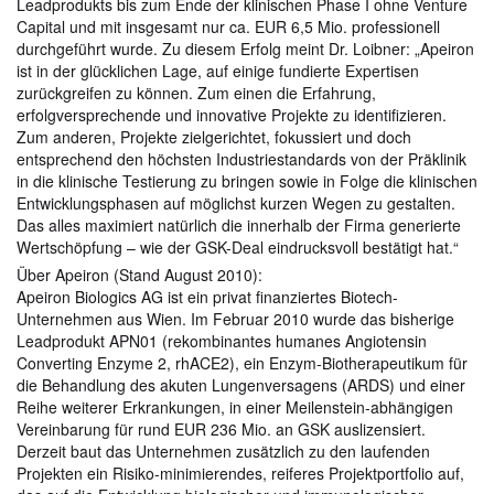
Leadprodukts bis zum Ende der klinischen Phase I ohne Venture
Capital und mit insgesamt nur ca. EUR 6,5 Mio. professionell
durchgeführt wurde. Zu diesem Erfolg meint Dr. Loibner: „Apeiron
ist in der glücklichen Lage, auf einige fundierte Expertisen
zurückgreifen zu können. Zum einen die Erfahrung,
erfolgversprechende und innovative Projekte zu identifizieren.
Zum anderen, Projekte zielgerichtet, fokussiert und doch
entsprechend den höchsten Industriestandards von der Präklinik
in die klinische Testierung zu bringen sowie in Folge die klinischen
Entwicklungsphasen auf möglichst kurzen Wegen zu gestalten.
Das alles maximiert natürlich die innerhalb der Firma generierte
Wertschöpfung – wie der GSK-Deal eindrucksvoll bestätigt hat.“
Über Apeiron (Stand August 2010):
Apeiron Biologics AG ist ein privat finanziertes Biotech-
Unternehmen aus Wien. Im Februar 2010 wurde das bisherige
Leadprodukt APN01 (rekombinantes humanes Angiotensin
Converting Enzyme 2, rhACE2), ein Enzym-Biotherapeutikum für
die Behandlung des akuten Lungenversagens (ARDS) und einer
Reihe weiterer Erkrankungen, in einer Meilenstein-abhängigen
Vereinbarung für rund EUR 236 Mio. an GSK auslizensiert.
Derzeit baut das Unternehmen zusätzlich zu den laufenden
Projekten ein Risiko-minimierendes, reiferes Projektportfolio auf,