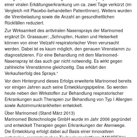
einer viralen Erkältungserkrankung um ca. zwei Tage verkürzt (im
Vergleich mit Placebo-behandelten PatientInnen). Weiters wurden
die Virenbelastung sowie die Anzahl an gesundheitlichen
Rückfällen reduziert.
Zur Wirksamkeit des antiviralen Nasensprays der Marinomed
ergänzt Dr. Grassauer: „Schnupfen, Husten und Heiserkeit
können von einer Vielzahl respiratorischer Viren verursacht
werden. Dabei ist es kaum möglich, den genauen Virenstamm zu
diagnostizieren. Für eine Behandlung mit dem Marinomed-
Nasenspray ist das auch gar nicht notwendig. Es wirkt gegen
zahlreiche Virenstämme gleichzeitig. Das erklärt den
Verkaufserfolg des Sprays.“
Vor dem Hintergrund dieses Erfolgs erweiterte Marinomed bereits
vor einigen Jahren auch seine Entwicklungspipeline. So werden
heute neben den Wirkstoffen zur Behandlung respiratorischer
Erkrankungen auch Therapien zur Behandlung von Typ I Allergien
sowie Autoimmunkrankheiten entwickelt.
Über Marinomed (Stand März 2013)
Marinomed Biotechnologie GmbH wurde im Jahr 2006 gegründet
und entwickelt Therapien gegen Erkrankungen der Atemwege.
Die Entwicklung erfolgt dabei auf Basis einer innovativen