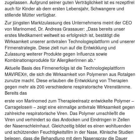
zugelassen. Aufgrund seiner guten Verträglichkeit ist es rezeptfrei
auch für Kinder ab dem ersten Lebensjahr, Schwangere und
stillende Mütter verfügbar.
Zur jüngsten Marktzulassung des Unternehmens meint der CEO
von Marinomed, Dr. Andreas Grassauer: „Dass bereits unser
erstes Medikament weltweit so erfolgreich ist, bestätigt die
Wirksamkeit unserer antiviralen Technologieplattform und unserer
Firmenstrategie. Diese zielt nun auf die Entwicklung und
Zulassung weiterer Produkte gegen Influenza sowie
Kombinationsprodukte für AllergikerInnen ab.“
Aktuelle Basis des Firmenerfolgs ist die Technologieplattform
MAVIREX®, die sich die Wirksamkeit von Polymeren aus Rotalgen
zunutze macht. Diese erlauben die Entwicklung von Therapien
gegen mehr als 200 verschiedene respiratorische Virenstämme.
Bereits das
erste von Marinomed zum Therapieeinsatz entwickelte Polymer –
Carragelose® – zeigt eine einmalige antivirale Wirksamkeit gegen
zahlreiche respiratorische Viren. Das Polymer umschließt die
Viren und verhindert so das Andocken und Eindringen in Zellen
der Nasenschleimhaut. Gleichzeitig bildet es einen wohltuenden
und schützenden Feuchtigkeitsfilm in der Nase. Klinische Studien
belegen, dass die Behandlung mit dem Nasenspray die Dauer