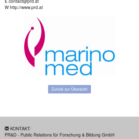
E contact@prd.at
W http://www.prd.at
Zurück zur Übersicht
KONTAKT:
PR&D - Public Relations für Forschung & Bildung GmbH