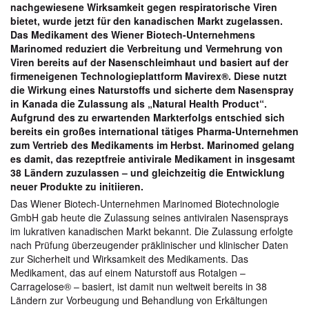
nachgewiesene Wirksamkeit gegen respiratorische Viren
bietet, wurde jetzt für den kanadischen Markt zugelassen.
Das Medikament des Wiener Biotech-Unternehmens
Marinomed reduziert die Verbreitung und Vermehrung von
Viren bereits auf der Nasenschleimhaut und basiert auf der
firmeneigenen Technologieplattform Mavirex®. Diese nutzt
die Wirkung eines Naturstoffs und sicherte dem Nasenspray
in Kanada die Zulassung als „Natural Health Product“.
Aufgrund des zu erwartenden Markterfolgs entschied sich
bereits ein großes international tätiges Pharma-Unternehmen
zum Vertrieb des Medikaments im Herbst. Marinomed gelang
es damit, das rezeptfreie antivirale Medikament in insgesamt
38 Ländern zuzulassen – und gleichzeitig die Entwicklung
neuer Produkte zu initiieren.
Das Wiener Biotech-Unternehmen Marinomed Biotechnologie
GmbH gab heute die Zulassung seines antiviralen Nasensprays
im lukrativen kanadischen Markt bekannt. Die Zulassung erfolgte
nach Prüfung überzeugender präklinischer und klinischer Daten
zur Sicherheit und Wirksamkeit des Medikaments. Das
Medikament, das auf einem Naturstoff aus Rotalgen –
Carragelose® – basiert, ist damit nun weltweit bereits in 38
Ländern zur Vorbeugung und Behandlung von Erkältungen