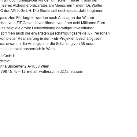
nseres Alzheimerpräparates am Menschen “, meint Dr. Walter
O der Affiris GmbH. Die Studie soll noch dieses Jahr beginnen.
gesetzten Fördergeld werden nach Aussagen der Wiener
ichen vom ZIT Gesamtinvestitionen von über acht Millionen Euro
ies zeigt die große Hebelwirkung derartiger Investitionen.
h stimmen auch die erwarteten Beschäftigungseffekte: 67 Personen
kompletter Realisierung in den F&E-Projekten beschäftigt sein,
aus erwarten die Antragsteller die Schaffung von 38 neuen
zen im Innovationsbereich in Wien.
ris GmbH:
Schmidt
nna Biocenter 2 A-1030 Wien
 / 798 15 75 – 12 E-mail: walter.schmidt@affiris.com