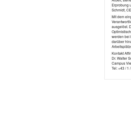
Erprobung u
Schmidt, CE
Mit dem ein
Verantwortl
ausgelöst. D
Optimistisc
werden bei 
darüber hin
Arbeitsplät
Kontakt Affi
Dr. Walter 
Campus Vie
Tel: +43 / 1