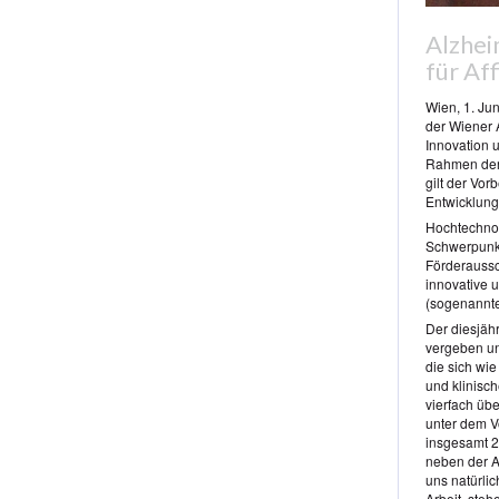
Alzhei
für Af
Wien, 1. Ju
der Wiener 
Innovation 
Rahmen der 
gilt der Vo
Entwicklung 
Hochtechnol
Schwerpunkt
Förderaussc
innovative 
(sogenannte
Der diesjäh
vergeben un
die sich wie
und klinisc
vierfach üb
unter dem Vo
insgesamt 2
neben der Af
uns natürli
Arbeit, steh