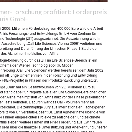
mer-Forschung profitiert: Förderpreis
firis GmbH
ni 2006: Mit einem Förderbetrag von 400.000 Euro wird die Arbeit
Affiris Forschungs- und Entwicklungs GmbH vom Zentrum für
und Technologie (ZIT) ausgezeichnet. Die Auszeichnung wird im
Ausschreibung „Call Life Sciences Vienna 2006“ verliehen und
rbereitung und Durchführung der klinischen Phase 1 Studie der
des Alzheimer-Impfstoffes von Affiris.
ogieförderung durch das ZIT im Life Sciences-Bereich ist ein
thema der Wiener Technologiepolitik. Mit der
hreibung „Call Life Sciences“ werden bereits seit dem Jahr 2002
und oft junge Unternehmen in der Forschung und Entwicklung
 F&E-Projekte) in Phasen der Produktentwicklung unterstützt.
rige „Call“ hat ein Gesamtvolumen von 2,5 Millionen Euro zu
d stand dabei für Projekte aus allen Life Sciences-Bereichen offen,
 der Alzheimer-Impfstoff von Affiris kurz vor der Phase präklinischer
her Tests befinden. Dadurch war das Call- Volumen mehr als
erzeichnet. Die zehnköpfige Jury aus internationalen Fachexperten
rsitz von Universitäts-Dozent Dr. Ernst Agneter hatte über die von
4 Firmen eingereichten Projekte zu entscheiden und zeichnete
firis sieben weitere Firmen mit einer Förderung aus. „Wir freuen
ch sehr über die finanzielle Unterstützung und Anerkennung unserer
en wir doch unmittelbar vor der klinischen Phase 1, also der