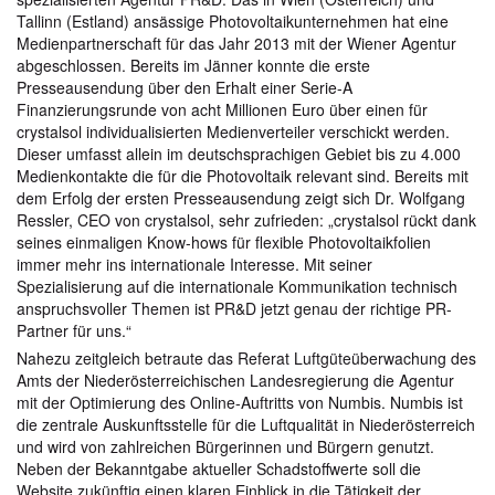
Tallinn (Estland) ansässige Photovoltaikunternehmen hat eine
Medienpartnerschaft für das Jahr 2013 mit der Wiener Agentur
abgeschlossen. Bereits im Jänner konnte die erste
Presseausendung über den Erhalt einer Serie-A
Finanzierungsrunde von acht Millionen Euro über einen für
crystalsol individualisierten Medienverteiler verschickt werden.
Dieser umfasst allein im deutschsprachigen Gebiet bis zu 4.000
Medienkontakte die für die Photovoltaik relevant sind. Bereits mit
dem Erfolg der ersten Presseausendung zeigt sich Dr. Wolfgang
Ressler, CEO von crystalsol, sehr zufrieden: „crystalsol rückt dank
seines einmaligen Know-hows für flexible Photovoltaikfolien
immer mehr ins internationale Interesse. Mit seiner
Spezialisierung auf die internationale Kommunikation technisch
anspruchsvoller Themen ist PR&D jetzt genau der richtige PR-
Partner für uns.“
Nahezu zeitgleich betraute das Referat Luftgüteüberwachung des
Amts der Niederösterreichischen Landesregierung die Agentur
mit der Optimierung des Online-Auftritts von Numbis. Numbis ist
die zentrale Auskunftsstelle für die Luftqualität in Niederösterreich
und wird von zahlreichen Bürgerinnen und Bürgern genutzt.
Neben der Bekanntgabe aktueller Schadstoffwerte soll die
Website zukünftig einen klaren Einblick in die Tätigkeit der