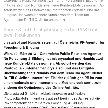
Österreichs Public Relations Agentur für Forschung & Bildung hat
mit crystalsol und Numbis zwei neue Kunden-Etats gewonnen. Ab
sofort werden das Photovoltaikunternehmen crystalsol und das
Luftgüte-Überwachungsnetz Numbis von dem Team um
Agenturleiter Dr. Till C. Jelitto unterstützt.
Sonne & Luft: Frühjahrsbeginn bei PR&D mit
zwei Neukunden
crystalsol und Numbis setzen auf Österreichs PR-Agentur für
Forschung & Bildung
Wien, 19. März 2013 – Österreichs Public Relations Agentur
für Forschung & Bildung hat mit crystalsol und Numbis zwei
neue Kunden-Etats gewonnen. Ab sofort werden das
Photovoltaikunternehmen crystalsol und das Luftgüte-
Überwachungsnetz Numbis von dem Team um Agenturleiter
Dr. Till C. Jelitto unterstützt. Ziel der zukünftigen PR ist zum
einen nationale und internationale Medienarbeit sowie zum
anderen die Optimierung des Online-Auftritts.
Die crystalsol GmbH entwickelt innovative und flexible
Photovoltaikfolien – und vertraut seit Beginn des Jahres auf die
PR-Kompetenz der im Bereich Forschung & Bildung
spezialisierten Agentur PR&D. Das in Wien (Österreich) und