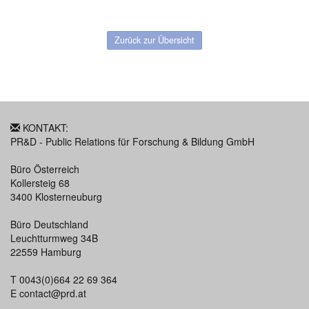
Zurück zur Übersicht
KONTAKT:
PR&D - Public Relations für Forschung & Bildung GmbH
Büro Österreich
Kollersteig 68
3400 Klosterneuburg
Büro Deutschland
Leuchtturmweg 34B
22559 Hamburg
T 0043(0)664 22 69 364
E
contact@prd.at