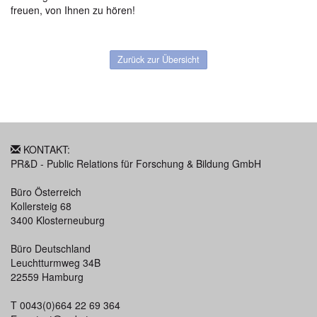
freuen, von Ihnen zu hören!
Zurück zur Übersicht
KONTAKT:
PR&D - Public Relations für Forschung & Bildung GmbH
Büro Österreich
Kollersteig 68
3400 Klosterneuburg
Büro Deutschland
Leuchtturmweg 34B
22559 Hamburg
T 0043(0)664 22 69 364