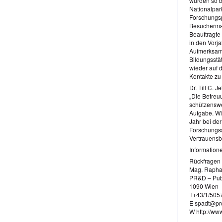
wurden so b
Nationalpar
Forschungsp
Besucherma
Beauftragte
in den Vorja
Aufmerksamk
Bildungsstä
wieder auf 
Kontakte zu
Dr. Till C. 
„Die Betreuu
schützenswe
Aufgabe. Wi
Jahr bei d
Forschungsak
Vertrauensb
Information
Rückfragen
Mag. Rapha
PR&D – Publ
1090 Wien
T+43/1/505
E spadt@prd
W http://www