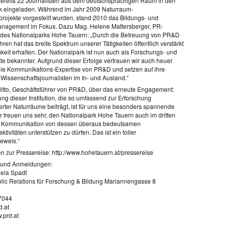
ereits 22 Journalisten aus dem deutschsprachigen Raum in den
k eingeladen. Während im Jahr 2009 Naturraum-
rojekte vorgestellt wurden, stand 2010 das Bildungs- und
nagement im Fokus. Dazu Mag. Helene Mattersberger, PR-
 des Nationalparks Hohe Tauern: „Durch die Betreuung von PR&D
hren hat das breite Spektrum unserer Tätigkeiten öffentlich verstärkt
eit erhalten. Der Nationalpark ist nun auch als Forschungs- und
tte bekannter. Aufgrund dieser Erfolge vertrauen wir auch heuer
die Kommunikations-Expertise von PR&D und setzen auf ihre
 Wissenschaftsjournalisten im In- und Ausland.“
Jelitto, Geschäftsführer von PR&D, über das erneute Engagement:
ng dieser Institution, die so umfassend zur Erforschung
rter Naturräume beiträgt, ist für uns eine besonders spannende
r freuen uns sehr, den Nationalpark Hohe Tauern auch im dritten
er Kommunikation von dessen überaus bedeutsamen
tivitäten unterstützen zu dürfen. Das ist ein toller
eweis.“
en zur Pressereise: http://www.hohetauern.at/pressereise
 und Anmeldungen:
ela Spadt
ic Relations für Forschung & Bildung Mariannengasse 8
7044
.at
.prd.at