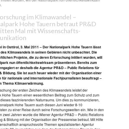
n.
orschung im Klimawandel –
alpark Hohe Tauern betraut PR&D
itten Mal mit Wissenschafts-
nikation
ei in Osttirol, 3. Mai 2011 – Der Nationalpark Hohe Tauern lässt
 des Klimawandels in seinen Gebieten nicht unbeachtet. Die
tlichen Projekte, die zu deren Erforschung initiiert wurden, will
lpark nun öffentlichkeitswirksam präsentieren. Bereits zum
 engagiert er deshalb die Agentur PR&D – Public Relations für
 Bildung. Sie ist auch heuer wieder mit der Organisation einer
 für nationale und internationale Fachjournalisten beauftragt –
um Thema Klimaerwärmung.
orschung der ersten Zeichen des Klimawandels leistet der
k Hohe Tauern einen wesentlichen Beitrag zum Schutz und zum
 dieses faszinierenden Naturraums. Um dies zu kommunizieren,
tionalpark Hohe Tauern auch diesen Juni wieder 8-10
isten zu einer Reise durch seine Forschungswelten ein. Wie in den
 zwei Jahren wurde die Wiener Agentur PR&D – Public Relations
g & Bildung mit der Organisation der Pressereise betraut. Mit Hilfe
senschaftlich anspruchsvolle Themen spezialisierten Agentur