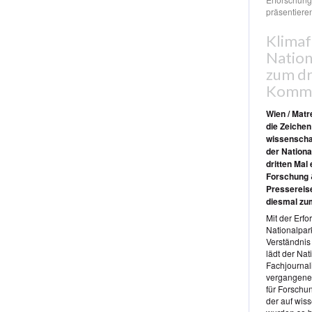
präsentiere
Klimaf
Nation
zum dr
Kommu
Wien / Matr
die Zeichen
wissenschaf
der Nationa
dritten Mal
Forschung &
Pressereise
diesmal z
Mit der Erf
Nationalpar
Verständnis
lädt der Na
Fachjournal
vergangenen
für Forschun
der auf wis