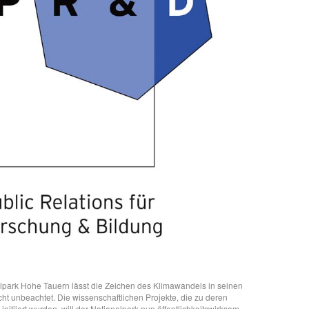
lpark Hohe Tauern lässt die Zeichen des Klimawandels in seinen
ht unbeachtet. Die wissenschaftlichen Projekte, die zu deren
initiiert wurden, will der Nationalpark nun öffentlichkeitswirksam