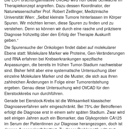
Therapiekonzept angreifen. Dazu dessen Koordinator, der
Naturwissenschafter Prof. Robert Zeillinger, Medizinische
Universität Wien: „Selbst kleinste Tumore hinterlassen im Körper
Spuren. Wir möchten lernen, diese Spuren zu finden und zu
verstehen. Denn so können wir durch eine rasche und präzisere
Diagnose frühzeitig über den Erfolg der Therapie Auskunft
geben.“
Die Spurensuche der Onkologen findet dabei auf molekularer
Ebene statt: Molekulare Marker wie Proteine, Gen-Veränderungen
und RNA erfahren bei Krebserkrankungen spezifische
Anpassungen, die bereits im frühen Tumor-Stadium nachweisbar
sind. Bisher fehlt aber eine systematische Untersuchung über
einzelne Molekulare Marker und die Muster, die sich aus ihren
zahlreichen Änderungen in Folge einer Tumorentstehung
ergeben. Genau diese Untersuchung wird OVCAD für den
Eierstockkrebs nun durchführen.
Gerade bei Eierstock-Krebs ist die Wirksamkeit klassischer
Diagnoseverfahren sehr eingeschränkt. Bei 75% der Betroffenen
erfolgt die Diagnose erst in einem sehr späten Stadium. Zwar wird
seit einigen Jahren auch ein Biomarker, das Glykoprotein CA125
im Serum der Patientinnen zur Diagnose herangezogen, doch ist