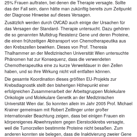
25% Frauen auftraten, bei denen die Therapie versagte. Sollte
das der Fall sein, dann hätte man zukünftig bereits zum Zeitpunkt
der Diagnose Hinweise auf dieses Versagen.
Zusätzlich werden durch OVCAD auch einige der Ursachen für
das Versagen der Standard- Therapie untersucht. Dazu gehören
die so genannten Multidrug Resistenz Gene und deren Proteine,
die einen frühzeitigen Abtransport von Chemotherapeutika aus
den Krebszellen bewirken. Dieses von Prof. Theresia
Thalhammer an der Medizinischen Universität Wien untersuchte
Phänomen hat zur Konsequenz, dass die verwendeten
Chemotherapeutika eine zu kurze Verweildauer in den Zellen
haben, und so ihre Wirkung nicht voll entfalten können.
Die gesamte Koordination dieses größten EU-Projekts zur
Krebsdiagnostik stellt den bisherigen Höhepunkt einer
erfolgreichen Zusammenarbeit der Arbeitsgruppen Molekulare
Onkologie und Molekulare Genetik an der Medizinischen
Universität Wien dar. So konnten allein im Jahr 2005 Prof. Michael
Krainer gemeinsam mit Robert Zeillinger unter großer
internationaler Beachtung zeigen, dass bei einigen Frauen ein
körpereigenes Abwehrsystem gegen Eierstockkrebs versagte,
weil die Tumorzellen bestimmte Proteine nicht besaßen. Zum
anderen konnten sie belegen, dass die Inaktivierung zweier Gene