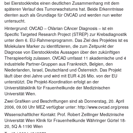
bei Eierstockkrebs einen deutlichen Zusammenhang mit dem
späteren Verlauf des Tumorwachstums hat. Beide Erkenntnisse
dienten auch als Grundlage für OVCAD und werden nun weiter
untersucht.
Hintergrund: OVCAD – OVarian CAncer Diagnosis – ist ein
Specific Targeted Research Project (STREP) zur Krebsdiagnostik
unter dem 6. EU-Rahmenprogramm. Das Ziel des Projektes ist es
Molekulare Marker zu identifizieren, die zum Zeitpunkt der
Diagnose von Eierstockkrebs Aussagen über den zukünftigen
Therapieerfolg zulassen. OVCAD umfasst 11 akademische und 4
industrielle Partner-Gruppen aus Frankreich, Belgien, den
Niederlanden, Israel, Deutschland und Österreich. Das Projekt
läuft über drei Jahre und wird mit EUR 4.26 Mio. von der EU
unterstützt. Die Projekt-Koordination erfolgt an der
Universitätsklinik für Frauenheilkunde der Medizinischen
Universität Wien.
Zwei Grafiken und Beschriftungen sind ab Donnerstag, 20. April
2006, 09.00 Uhr MEZ verfügbar unter: http://www.ovcad.org/press
Wissenschaftlicher Kontakt: Prof. Robert Zeillinger Medizinische
Universität Wien Klinik für Frauenheilkunde Währinger Gürtel 18-
20, 5Q A-1190 Wien