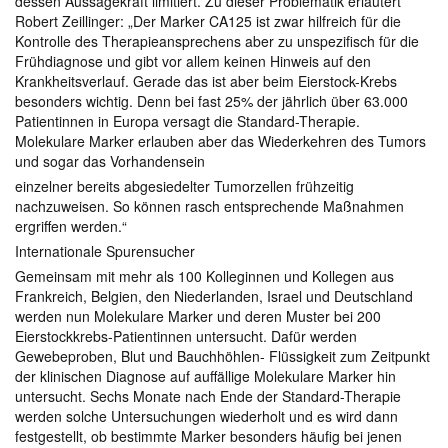
dessen Aussagekraft limitiert. Zu dieser Problematik erläutert
Robert Zeillinger: „Der Marker CA125 ist zwar hilfreich für die
Kontrolle des Therapieansprechens aber zu unspezifisch für die
Frühdiagnose und gibt vor allem keinen Hinweis auf den
Krankheitsverlauf. Gerade das ist aber beim Eierstock-Krebs
besonders wichtig. Denn bei fast 25% der jährlich über 63.000
Patientinnen in Europa versagt die Standard-Therapie.
Molekulare Marker erlauben aber das Wiederkehren des Tumors
und sogar das Vorhandensein
einzelner bereits abgesiedelter Tumorzellen frühzeitig
nachzuweisen. So können rasch entsprechende Maßnahmen
ergriffen werden.“
Internationale Spurensucher
Gemeinsam mit mehr als 100 Kolleginnen und Kollegen aus
Frankreich, Belgien, den Niederlanden, Israel und Deutschland
werden nun Molekulare Marker und deren Muster bei 200
Eierstockkrebs-Patientinnen untersucht. Dafür werden
Gewebeproben, Blut und Bauchhöhlen- Flüssigkeit zum Zeitpunkt
der klinischen Diagnose auf auffällige Molekulare Marker hin
untersucht. Sechs Monate nach Ende der Standard-Therapie
werden solche Untersuchungen wiederholt und es wird dann
festgestellt, ob bestimmte Marker besonders häufig bei jenen