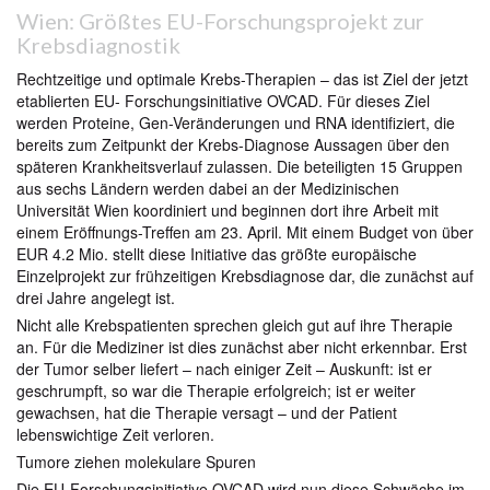
Wien: Größtes EU-Forschungsprojekt zur
Krebsdiagnostik
Rechtzeitige und optimale Krebs-Therapien – das ist Ziel der jetzt
etablierten EU- Forschungsinitiative OVCAD. Für dieses Ziel
werden Proteine, Gen-Veränderungen und RNA identifiziert, die
bereits zum Zeitpunkt der Krebs-Diagnose Aussagen über den
späteren Krankheitsverlauf zulassen. Die beteiligten 15 Gruppen
aus sechs Ländern werden dabei an der Medizinischen
Universität Wien koordiniert und beginnen dort ihre Arbeit mit
einem Eröffnungs-Treffen am 23. April. Mit einem Budget von über
EUR 4.2 Mio. stellt diese Initiative das größte europäische
Einzelprojekt zur frühzeitigen Krebsdiagnose dar, die zunächst auf
drei Jahre angelegt ist.
Nicht alle Krebspatienten sprechen gleich gut auf ihre Therapie
an. Für die Mediziner ist dies zunächst aber nicht erkennbar. Erst
der Tumor selber liefert – nach einiger Zeit – Auskunft: ist er
geschrumpft, so war die Therapie erfolgreich; ist er weiter
gewachsen, hat die Therapie versagt – und der Patient
lebenswichtige Zeit verloren.
Tumore ziehen molekulare Spuren
Die EU-Forschungsinitiative OVCAD wird nun diese Schwäche im