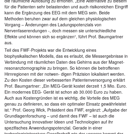
die räumliche Auflösung zu erhöhen. „Eine Alternative zu diesem
für die Patienten sehr belastenden und auch risikoreichen Eingriff
kann die Ergänzung des EEG mit dem MEG sein. Beide
Methoden beruhen zwar auf dem gleichen physiologischen
Vorgang – Änderungen des Ladungspotenzials von
Nervenfaserendungen -, doch messen sie unterschiedliche
Effekte und können sich so ergänzen“, führt Prof. Baumgartner
aus.
Teil des FWF-Projekts war die Entwicklung eines
biophysikalischen Modells, das es erlaubt, die Messergebnisse in
Verbindung mit räumlichen Daten des Gehirns aus der Magnet-
resonanztomographie zu bringen. So können die betroffenen
Hirnregionen mit der notwen- digen Präzision lokalisiert werden.
Zu den Kosten dieser verbesserten Patientenversorgung erklärt
Prof. Baumgartner: „Ein MEG-Gerät kostet derzeit 1,5 Mio. Euro.
Ein modernes EEG- Gerät ist schon ab 30.000 Euro zu haben.
Auch aus Kostengründen ist es wichtig, die Vorteile des MEG
genau zu definieren, so dass ein optimaler Einsatz gewährleistet
ist.“ Prof. Georg Wick, Präsident des FWF, ergänzt: „Aufgabe der
Grundlagenforschung – und damit des FWF – ist auch die
Untersuchung innovativer Ideen und Technologien auf ihr
spezifisches Anwendungspotenzial. Gerade in einer
technologieintensiven Gesellschaft wie der unseren kommt der