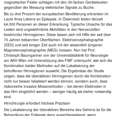
magnetischer Felder schlagen mit den 30-fachen Gerätekosten
gegenüber der Messung elektrischer Signale zu Buche.
Bis zu drei Prozent der europäischen Bevölkerung erkranken im
Laufe ihres Lebens an Epilepsie. In Österreich leiden derzeit
64.000 Personen an dieser Erkrankung. Typische Ursache für das
Leiden sind ungewöhnliche Aktivitäten in den Nervenzellen
bestimmter Hirnregionen. Diese lassen sich mit Hilfe der seit über
70 Jahren bekannten Oberflächen- Elektroencephalographie
(EEG) und seit einiger Zeit auch mit der wesentlich jüngeren
Magnetencephalographie (MEG) messen. Nun hat Prof.
Christoph Baumgartner von der Universitätsklinik für Neurologie
am AKH Wien mit Unterstützung des FWF untersucht, wie sich die
Kombination beider Methoden auf die Lokalisierung der
betroffenen Hirnregionen auswirkt. Die Ergebnisse der Studie
zeigen, dass die überaktiven Hirnregionen durch die Kombination
nicht nur besser lokalisiert werden können, sondern auch, dass
risikoreiche invasive Messmethoden – bei denen Elektroden in
das Hirn eingeführt werden – weniger häufig als bisher notwendig
sind.
Hirnchirurgie erfordert höchste Präzision
Die Lokalisierung der überaktiven Bereiche des Gehirns ist für die
Behandlung der Epilepsie dann ausschlaggebend, wenn