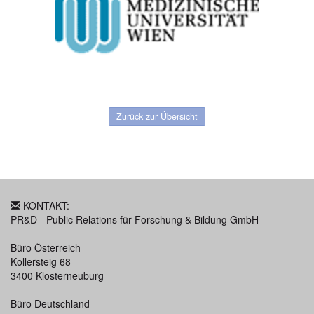
Zurück zur Übersicht
KONTAKT:
PR&D - Public Relations für Forschung & Bildung GmbH
Büro Österreich
Kollersteig 68
3400 Klosterneuburg
Büro Deutschland