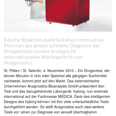
Rasche Reaktion dank Rotation: Innovative
Microarrays geben schnelle Diagnose bei
Drogentests tecnet ermöglicht
internationalen Marktauftritt von
Anagnostics
St. Pölten / St. Valentin, 4. November 2010 – Ein Drogentest, der
binnen Minuten in Urin oder Speichel alle gängigen Suchtmittel
nachweist, kommt jetzt auf den Markt. Das österreichische
Unternehmen Anagnostics Bioanalysis GmbH präsentiert den
Test und das dazugehörende Laborgerät, hyborg, nun erstmals
international auf der Fachmesse MEDICA. Dank des intelligenten
Designs des hyborg können mit ihm viele unterschiedliche Tests
durchgeführt werden. So stellt Anagnostics auch zwei weitere
Tests vor: einen zur Diagnose von sexuell übertragbaren