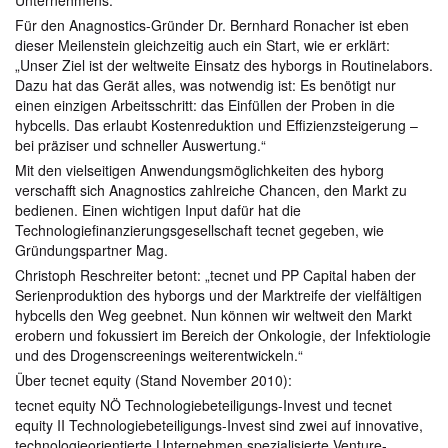
Für den Anagnostics-Gründer Dr. Bernhard Ronacher ist eben
dieser Meilenstein gleichzeitig auch ein Start, wie er erklärt:
„Unser Ziel ist der weltweite Einsatz des hyborgs in Routinelabors.
Dazu hat das Gerät alles, was notwendig ist: Es benötigt nur
einen einzigen Arbeitsschritt: das Einfüllen der Proben in die
hybcells. Das erlaubt Kostenreduktion und Effizienzsteigerung –
bei präziser und schneller Auswertung.“
Mit den vielseitigen Anwendungsmöglichkeiten des hyborg
verschafft sich Anagnostics zahlreiche Chancen, den Markt zu
bedienen. Einen wichtigen Input dafür hat die
Technologiefinanzierungsgesellschaft tecnet gegeben, wie
Gründungspartner Mag.
Christoph Reschreiter betont: „tecnet und PP Capital haben der
Serienproduktion des hyborgs und der Marktreife der vielfältigen
hybcells den Weg geebnet. Nun können wir weltweit den Markt
erobern und fokussiert im Bereich der Onkologie, der Infektiologie
und des Drogenscreenings weiterentwickeln.“
Über tecnet equity (Stand November 2010):
tecnet equity NÖ Technologiebeteiligungs-Invest und tecnet
equity II Technologiebeteiligungs-Invest sind zwei auf innovative,
technologieorientierte Unternehmen spezialisierte Venture-