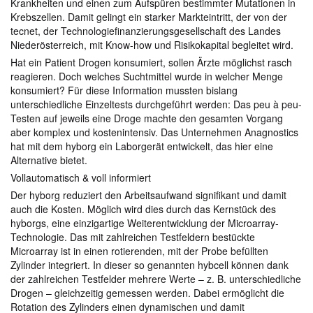
Krankheiten und einen zum Aufspüren bestimmter Mutationen in
Krebszellen. Damit gelingt ein starker Markteintritt, der von der
tecnet, der Technologiefinanzierungsgesellschaft des Landes
Niederösterreich, mit Know-how und Risikokapital begleitet wird.
Hat ein Patient Drogen konsumiert, sollen Ärzte möglichst rasch
reagieren. Doch welches Suchtmittel wurde in welcher Menge
konsumiert? Für diese Information mussten bislang
unterschiedliche Einzeltests durchgeführt werden: Das peu à peu-
Testen auf jeweils eine Droge machte den gesamten Vorgang
aber komplex und kostenintensiv. Das Unternehmen Anagnostics
hat mit dem hyborg ein Laborgerät entwickelt, das hier eine
Alternative bietet.
Vollautomatisch & voll informiert
Der hyborg reduziert den Arbeitsaufwand signifikant und damit
auch die Kosten. Möglich wird dies durch das Kernstück des
hyborgs, eine einzigartige Weiterentwicklung der Microarray-
Technologie. Das mit zahlreichen Testfeldern bestückte
Microarray ist in einen rotierenden, mit der Probe befüllten
Zylinder integriert. In dieser so genannten hybcell können dank
der zahlreichen Testfelder mehrere Werte – z. B. unterschiedliche
Drogen – gleichzeitig gemessen werden. Dabei ermöglicht die
Rotation des Zylinders einen dynamischen und damit