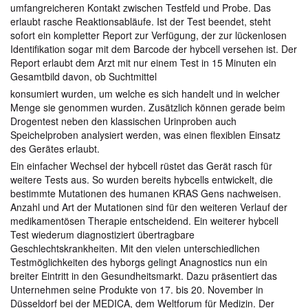
umfangreicheren Kontakt zwischen Testfeld und Probe. Das
erlaubt rasche Reaktionsabläufe. Ist der Test beendet, steht
sofort ein kompletter Report zur Verfügung, der zur lückenlosen
Identifikation sogar mit dem Barcode der hybcell versehen ist. Der
Report erlaubt dem Arzt mit nur einem Test in 15 Minuten ein
Gesamtbild davon, ob Suchtmittel
konsumiert wurden, um welche es sich handelt und in welcher
Menge sie genommen wurden. Zusätzlich können gerade beim
Drogentest neben den klassischen Urinproben auch
Speichelproben analysiert werden, was einen flexiblen Einsatz
des Gerätes erlaubt.
Ein einfacher Wechsel der hybcell rüstet das Gerät rasch für
weitere Tests aus. So wurden bereits hybcells entwickelt, die
bestimmte Mutationen des humanen KRAS Gens nachweisen.
Anzahl und Art der Mutationen sind für den weiteren Verlauf der
medikamentösen Therapie entscheidend. Ein weiterer hybcell
Test wiederum diagnostiziert übertragbare
Geschlechtskrankheiten. Mit den vielen unterschiedlichen
Testmöglichkeiten des hyborgs gelingt Anagnostics nun ein
breiter Eintritt in den Gesundheitsmarkt. Dazu präsentiert das
Unternehmen seine Produkte von 17. bis 20. November in
Düsseldorf bei der MEDICA, dem Weltforum für Medizin. Der