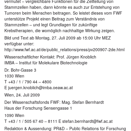
vermutet – vergleichbare Funktionen für die Zellteilung von
Stammzellen haben, dann könnte es auch zur Entstehung von
Tumoren beim Menschen beitragen. So leistet dieses vom FWF
unterstütze Projekt einen Beitrag zum Verständnis von
Stammzellen – und legt Grundlagen für zukünftige
Krebstherapien, die womöglich nachhaltige Wirkung zeigen.
Bild und Text ab Montag, 27. Juli 2009 ab 15:00 Uhr MEZ
verfügbar unter:
http://www.fwf.ac.at/de/public_relations/press/pv200907-2de.html
Wissenschaftlicher Kontakt: Prof. Jürgen Knoblich
IMBA – Institut für Molekulare Biotechnologie
Dr. Bohr-Gasse 3
1030 Wien
T +43 / 1 / 790 44 – 4800
E juergen.knoblich@imba.oeaw.ac.at
Wien, 24. Juli 2009
Der Wissenschaftsfonds FWF: Mag. Stefan Bernhardt
Haus der Forschung Sensengasse 1
1090 Wien
T +43 / 1 / 505 67 40 – 8111 E stefan.bernhardt@fwf.ac.at
Redaktion & Aussendung: PR&D – Public Relations für Forschung