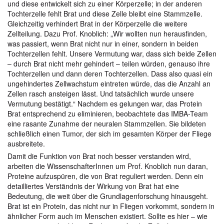
und diese entwickelt sich zu einer Körperzelle; in der anderen
Tochterzelle fehlt Brat und diese Zelle bleibt eine Stammzelle.
Gleichzeitig verhindert Brat in der Körperzelle die weitere
Zellteilung. Dazu Prof. Knoblich: „Wir wollten nun herausfinden,
was passiert, wenn Brat nicht nur in einer, sondern in beiden
Tochterzellen fehlt. Unsere Vermutung war, dass sich beide Zellen
– durch Brat nicht mehr gehindert – teilen würden, genauso ihre
Tochterzellen und dann deren Tochterzellen. Dass also quasi ein
ungehindertes Zellwachstum eintreten würde, das die Anzahl an
Zellen rasch ansteigen lässt. Und tatsächlich wurde unsere
Vermutung bestätigt.“ Nachdem es gelungen war, das Protein
Brat entsprechend zu eliminieren, beobachtete das IMBA-Team
eine rasante Zunahme der neuralen Stammzellen. Sie bildeten
schließlich einen Tumor, der sich im gesamten Körper der Fliege
ausbreitete.
Damit die Funktion von Brat noch besser verstanden wird,
arbeiten die WissenschafterInnen um Prof. Knoblich nun daran,
Proteine aufzuspüren, die von Brat reguliert werden. Denn ein
detailliertes Verständnis der Wirkung von Brat hat eine
Bedeutung, die weit über die Grundlagenforschung hinausgeht.
Brat ist ein Protein, das nicht nur in Fliegen vorkommt, sondern in
ähnlicher Form auch im Menschen existiert. Sollte es hier – wie