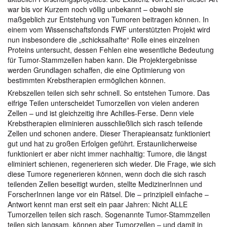
war bis vor Kurzem noch völlig unbekannt – obwohl sie
maßgeblich zur Entstehung von Tumoren beitragen können. In
einem vom Wissenschaftsfonds FWF unterstützten Projekt wird
nun insbesondere die „schicksalhafte“ Rolle eines einzelnen
Proteins untersucht, dessen Fehlen eine wesentliche Bedeutung
für Tumor-Stammzellen haben kann. Die Projektergebnisse
werden Grundlagen schaffen, die eine Optimierung von
bestimmten Krebstherapien ermöglichen können.
Krebszellen teilen sich sehr schnell. So entstehen Tumore. Das
eifrige Teilen unterscheidet Tumorzellen von vielen anderen
Zellen – und ist gleichzeitig ihre Achilles-Ferse. Denn viele
Krebstherapien eliminieren ausschließlich sich rasch teilende
Zellen und schonen andere. Dieser Therapieansatz funktioniert
gut und hat zu großen Erfolgen geführt. Erstaunlicherweise
funktioniert er aber nicht immer nachhaltig: Tumore, die längst
eliminiert schienen, regenerieren sich wieder. Die Frage, wie sich
diese Tumore regenerieren können, wenn doch die sich rasch
teilenden Zellen beseitigt wurden, stellte MedizinerInnen und
ForscherInnen lange vor ein Rätsel. Die – prinzipiell einfache –
Antwort kennt man erst seit ein paar Jahren: Nicht ALLE
Tumorzellen teilen sich rasch. Sogenannte Tumor-Stammzellen
teilen sich langsam, können aber Tumorzellen – und damit in