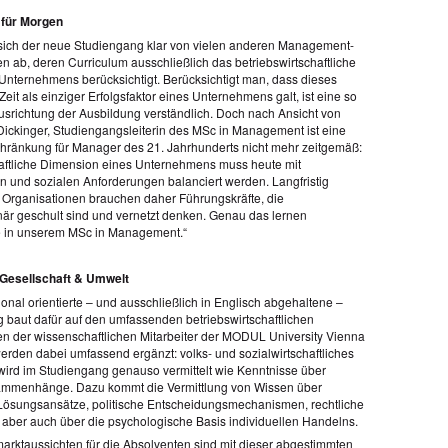
 für Morgen
 sich der neue Studiengang klar von vielen anderen Management-
n ab, deren Curriculum ausschließlich das betriebswirtschaftliche
Unternehmens berücksichtigt. Berücksichtigt man, dass dieses
eit als einziger Erfolgsfaktor eines Unternehmens galt, ist eine so
Ausrichtung der Ausbildung verständlich. Doch nach Ansicht von
 Dickinger, Studiengangsleiterin des MSc in Management ist eine
hränkung für Manager des 21. Jahrhunderts nicht mehr zeitgemäß:
haftliche Dimension eines Unternehmens muss heute mit
n und sozialen Anforderungen balanciert werden. Langfristig
e Organisationen brauchen daher Führungskräfte, die
inär geschult sind und vernetzt denken. Genau das lernen
e in unserem MSc in Management.“
 Gesellschaft & Umwelt
ional orientierte – und ausschließlich in Englisch abgehaltene –
 baut dafür auf den umfassenden betriebswirtschaftlichen
 der wissenschaftlichen Mitarbeiter der MODUL University Vienna
werden dabei umfassend ergänzt: volks- und sozialwirtschaftliches
rd im Studiengang genauso vermittelt wie Kenntnisse über
mmenhänge. Dazu kommt die Vermittlung von Wissen über
Lösungsansätze, politische Entscheidungsmechanismen, rechtliche
aber auch über die psychologische Basis individuellen Handelns.
marktaussichten für die Absolventen sind mit dieser abgestimmten