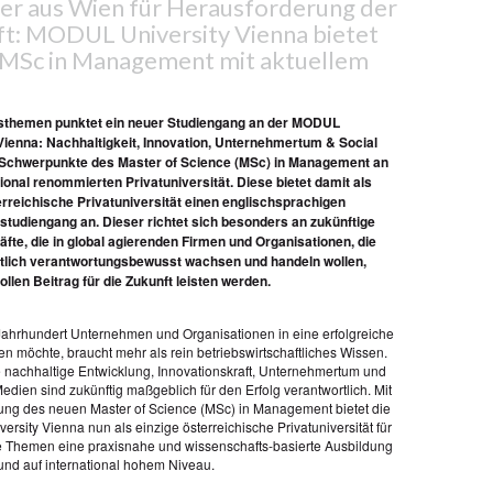
r aus Wien für Herausforderung der
t: MODUL University Vienna bietet
MSc in Management mit aktuellem
tsthemen punktet ein neuer Studiengang an der MODUL
Vienna: Nachhaltigkeit, Innovation, Unternehmertum & Social
 Schwerpunkte des Master of Science (MSc) in Management an
tional renommierten Privatuniversität. Diese bietet damit als
erreichische Privatuniversität einen englischsprachigen
studiengang an. Dieser richtet sich besonders an zukünftige
fte, die in global agierenden Firmen und Organisationen, die
ftlich verantwortungsbewusst wachsen und handeln wollen,
ollen Beitrag für die Zukunft leisten werden.
Jahrhundert Unternehmen und Organisationen in eine erfolgreiche
en möchte, braucht mehr als rein betriebswirtschaftliches Wissen.
nachhaltige Entwicklung, Innovationskraft, Unternehmertum und
Medien sind zukünftig maßgeblich für den Erfolg verantwortlich. Mit
rung des neuen Master of Science (MSc) in Management bietet die
sity Vienna nun als einzige österreichische Privatuniversität für
 Themen eine praxisnahe und wissenschafts-basierte Ausbildung
 und auf international hohem Niveau.