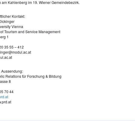
ch am Kahlenberg im 19. Wiener Gemeindebezirk.
tlicher Kontakt:
 Dickinger
ersity Vienna
 of Tourism and Service Management
erg 1
320 35 55 – 412
ckinger@modul.ac.at
l.ac.at
& Aussendung:
ic Relations für Forschung & Bildung
asse 8
505 70 44
rd.at
.prd.at