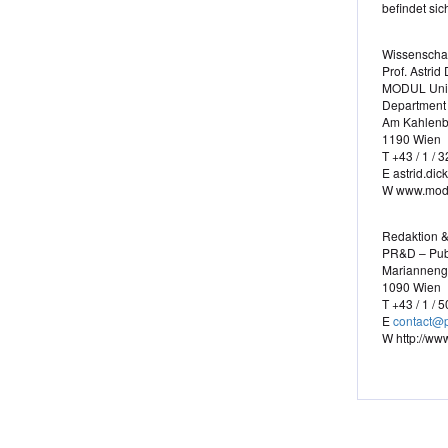
befindet si
Wissenschaf
Prof. Astrid
MODUL Univ
Department
Am Kahlenb
1190 Wien
T +43 / 1 / 
E astrid.di
W www.modu
Redaktion 
PR&D – Publ
Marianneng
1090 Wien
T +43 / 1 / 
E
contact@p
W http://www