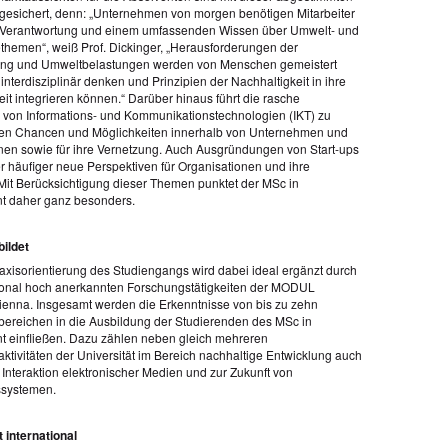
gesichert, denn: „Unternehmen von morgen benötigen Mitarbeiter
r Verantwortung und einem umfassenden Wissen über Umwelt- und
themen“, weiß Prof. Dickinger, „Herausforderungen der
rung und Umweltbelastungen werden von Menschen gemeistert
interdisziplinär denken und Prinzipien der Nachhaltigkeit in ihre
eit integrieren können.“ Darüber hinaus führt die rasche
 von Informations- und Kommunikationstechnologien (IKT) zu
uen Chancen und Möglichkeiten innerhalb von Unternehmen und
nen sowie für ihre Vernetzung. Auch Ausgründungen von Start-ups
r häufiger neue Perspektiven für Organisationen und ihre
. Mit Berücksichtigung dieser Themen punktet der MSc in
 daher ganz besonders.
ildet
axisorientierung des Studiengangs wird dabei ideal ergänzt durch
tional hoch anerkannten Forschungstätigkeiten der MODUL
Vienna. Insgesamt werden die Erkenntnisse von bis zu zehn
ereichen in die Ausbildung der Studierenden des MSc in
einfließen. Dazu zählen neben gleich mehreren
ktivitäten der Universität im Bereich nachhaltige Entwicklung auch
 Interaktion elektronischer Medien und zur Zukunft von
ssystemen.
international