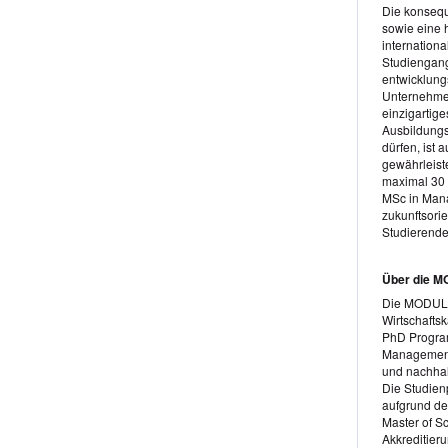
Die konsequ
sowie eine h
internation
Studiengangs
entwicklung
Unternehmer
einzigartig
Ausbildungs
dürfen, ist 
gewährleiste
maximal 30 
MSc in Mana
zukunftsorie
Studierende
Über die M
Die MODUL Un
Wirtschafts
PhD Program
Management,
und nachhal
Die Studien
aufgrund de
Master of S
Akkreditier