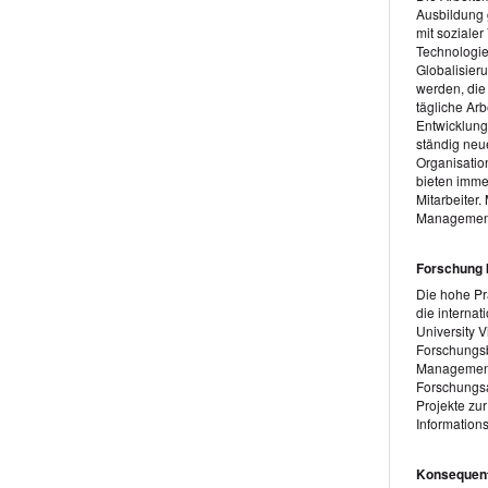
Ausbildung 
mit soziale
Technologie
Globalisie
werden, die 
tägliche Arb
Entwicklung
ständig ne
Organisatio
bieten imme
Mitarbeiter
Management
Forschung b
Die hohe Pr
die interna
University 
Forschungsb
Management 
Forschungsa
Projekte zur
Information
Konsequent 