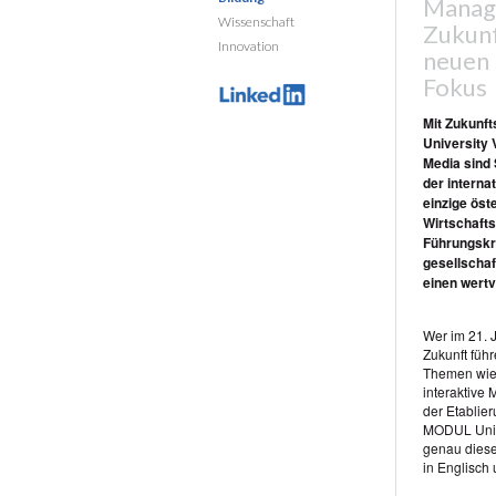
Manage
Wissenschaft
Zukunf
Innovation
neuen 
Fokus
Mit Zukunf
University 
Media sind
der interna
einzige öst
Wirtschafts
Führungskrä
gesellscha
einen wertv
Wer im 21. 
Zukunft führ
Themen wie 
interaktive 
der Etablie
MODUL Univer
genau diese
in Englisch