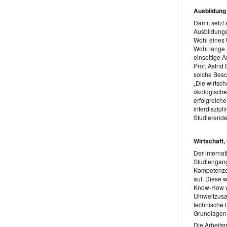
Ausbildung
Damit setzt
Ausbildunge
Wohl eines 
Wohl lange Z
einseitige 
Prof. Astrid
solche Besc
„Die wirtsc
ökologische
erfolgreich
interdiszipl
Studierend
Wirtschaft,
Der internat
Studiengang
Kompetenzen
auf. Diese 
Know-How wi
Umweltzusa
technische 
Grundlagen 
Die Arbeits