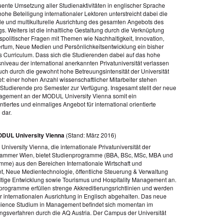
ente Umsetzung aller Studienaktivitäten in englischer Sprache
ohe Beteiligung internationaler Lektoren unterstreicht dabei die
ale und multikulturelle Ausrichtung des gesamten Angebots des
. Weiters ist die inhaltliche Gestaltung durch die Verknüpfung
spolitischer Fragen mit Themen wie Nachhaltigkeit, Innovation,
tum, Neue Medien und Persönlichkeitsentwicklung ein bisher
es Curriculum. Dass sich die Studierenden dabei auf das hohe
niveau der international anerkannten Privatuniversität verlassen
auch durch die gewohnt hohe Betreuungsintensität der Universität
t: einer hohen Anzahl wissenschaftlicher Mitarbeiter stehen
Studierende pro Semester zur Verfügung. Insgesamt stellt der neue
gement an der MODUL University Vienna somit ein
ntiertes und einmaliges Angebot für international orientierte
 dar.
ODUL University Vienna
(Stand: März 2016)
iversity Vienna, die internationale Privatuniversität der
kammer Wien, bietet Studienprogramme (BBA, BSc, MSc, MBA und
me) aus den Bereichen Internationale Wirtschaft und
 Neue Medientechnologie, öffentliche Steuerung & Verwaltung
tige Entwicklung sowie Tourismus und Hospitality Management an.
programme erfüllen strenge Akkreditierungsrichtlinien und werden
r internationalen Ausrichtung in Englisch abgehalten. Das neue
cience Studium in Management befindet sich momentan im
ungsverfahren durch die AQ Austria. Der Campus der Universität