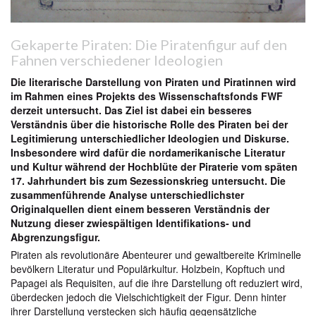
Gekaperte Piraten: Die Piratenfigur auf den
Fahnen verschiedener Ideologien
Die literarische Darstellung von Piraten und Piratinnen wird
im Rahmen eines Projekts des Wissenschaftsfonds FWF
derzeit untersucht. Das Ziel ist dabei ein besseres
Verständnis über die historische Rolle des Piraten bei der
Legitimierung unterschiedlicher Ideologien und Diskurse.
Insbesondere wird dafür die nordamerikanische Literatur
und Kultur während der Hochblüte der Piraterie vom späten
17. Jahrhundert bis zum Sezessionskrieg untersucht. Die
zusammenführende Analyse unterschiedlichster
Originalquellen dient einem besseren Verständnis der
Nutzung dieser zwiespältigen Identifikations- und
Abgrenzungsfigur.
Piraten als revolutionäre Abenteurer und gewaltbereite Kriminelle
bevölkern Literatur und Populärkultur. Holzbein, Kopftuch und
Papagei als Requisiten, auf die ihre Darstellung oft reduziert wird,
überdecken jedoch die Vielschichtigkeit der Figur. Denn hinter
ihrer Darstellung verstecken sich häufig gegensätzliche