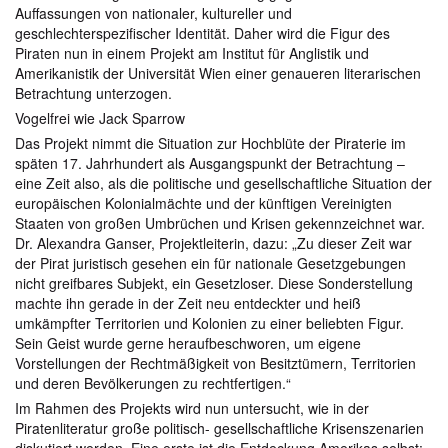
Auffassungen von nationaler, kultureller und
geschlechterspezifischer Identität. Daher wird die Figur des
Piraten nun in einem Projekt am Institut für Anglistik und
Amerikanistik der Universität Wien einer genaueren literarischen
Betrachtung unterzogen.
Vogelfrei wie Jack Sparrow
Das Projekt nimmt die Situation zur Hochblüte der Piraterie im
späten 17. Jahrhundert als Ausgangspunkt der Betrachtung –
eine Zeit also, als die politische und gesellschaftliche Situation der
europäischen Kolonialmächte und der künftigen Vereinigten
Staaten von großen Umbrüchen und Krisen gekennzeichnet war.
Dr. Alexandra Ganser, Projektleiterin, dazu: „Zu dieser Zeit war
der Pirat juristisch gesehen ein für nationale Gesetzgebungen
nicht greifbares Subjekt, ein Gesetzloser. Diese Sonderstellung
machte ihn gerade in der Zeit neu entdeckter und heiß
umkämpfter Territorien und Kolonien zu einer beliebten Figur.
Sein Geist wurde gerne heraufbeschworen, um eigene
Vorstellungen der Rechtmäßigkeit von Besitztümern, Territorien
und deren Bevölkerungen zu rechtfertigen.“
Im Rahmen des Projekts wird nun untersucht, wie in der
Piratenliteratur große politisch- gesellschaftliche Krisenszenarien
diskutiert werden. Eine erste ist die Entdeckung Amerikas selbst: