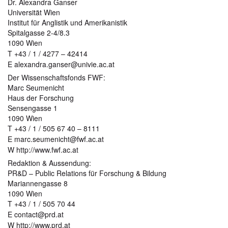
Dr. Alexandra Ganser
Universität Wien
Institut für Anglistik und Amerikanistik
Spitalgasse 2-4/8.3
1090 Wien
T +43 / 1 / 4277 – 42414
E alexandra.ganser@univie.ac.at
Der Wissenschaftsfonds FWF:
Marc Seumenicht
Haus der Forschung
Sensengasse 1
1090 Wien
T +43 / 1 / 505 67 40 – 8111
E marc.seumenicht@fwf.ac.at
W http://www.fwf.ac.at
Redaktion & Aussendung:
PR&D – Public Relations für Forschung & Bildung
Mariannengasse 8
1090 Wien
T +43 / 1 / 505 70 44
E contact@prd.at
W http://www.prd.at