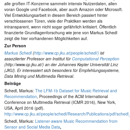
alle großen IT-Konzerne sammeln intensiv Nutzerdaten, allen
voran Google und Facebook, aber auch Amazon oder Microsoft.
Viel Entwicklungsarbeit in diesem Bereich passiert hinter
verschlossenen Türen, viele der Praktiken werden als
intransparent, wenn nicht sogar gefährlich kritisiert. Öffentlich
finanzierte Grundlagenforschung wie jene von Markus Schedl
zeigt die hier vorhandenen Möglichkeiten auf.
Zur Person
Markus Schedl
(
http://www.cp.jku.at/people/schedl/)
ist
assoziierter Professor am Institut für
Computational Perception
(http://www.cp.jku.at/) an der Johannes Kepler Universität Linz
(JKU). Er interessiert sich besonders für Empfehlungssysteme,
Data Mining und Multimedia Retrieval.
Beiträge
Schedl, Markus:
The LFM-1b Dataset for Music Retrieval and
Recommendation
, Proceedings of the ACM International
Conference on Multimedia Retrieval (ICMR 2016), New York,
USA, April 2016 (pdf).
http://www.cp.jku.at/people/schedl/Research/Publications/pdf/sched
Schedl, Markus:
Listener-aware Music Recommendation from
Sensor and Social Media Data
,