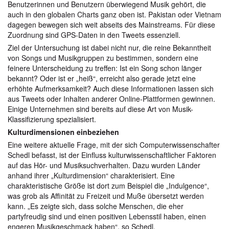
Benutzerinnen und Benutzern überwiegend Musik gehört, die
auch in den globalen Charts ganz oben ist. Pakistan oder Vietnam
dagegen bewegen sich weit abseits des Mainstreams. Für diese
Zuordnung sind GPS-Daten in den Tweets essenziell.
Ziel der Untersuchung ist dabei nicht nur, die reine Bekanntheit
von Songs und Musikgruppen zu bestimmen, sondern eine
feinere Unterscheidung zu treffen: Ist ein Song schon länger
bekannt? Oder ist er „heiß“, erreicht also gerade jetzt eine
erhöhte Aufmerksamkeit? Auch diese Informationen lassen sich
aus Tweets oder Inhalten anderer Online-Plattformen gewinnen.
Einige Unternehmen sind bereits auf diese Art von Musik-
Klassifizierung spezialisiert.
Kulturdimensionen einbeziehen
Eine weitere aktuelle Frage, mit der sich Computerwissenschafter
Schedl befasst, ist der Einfluss kulturwissenschaftlicher Faktoren
auf das Hör- und Musiksuchverhalten. Dazu wurden Länder
anhand ihrer „Kulturdimension“ charakterisiert. Eine
charakteristische Größe ist dort zum Beispiel die „Indulgence“,
was grob als Affinität zu Freizeit und Muße übersetzt werden
kann. „Es zeigte sich, dass solche Menschen, die eher
partyfreudig sind und einen positiven Lebensstil haben, einen
engeren Musikgeschmack haben“, so Schedl.