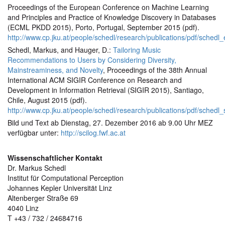
Proceedings of the European Conference on Machine Learning
and Principles and Practice of Knowledge Discovery in Databases
(ECML PKDD 2015), Porto, Portugal, September 2015 (pdf).
http://www.cp.jku.at/people/schedl/research/publications/pdf/sched
Schedl, Markus, and Hauger, D.:
Tailoring Music
Recommendations to Users by Considering Diversity,
Mainstreaminess, and Novelty
, Proceedings of the 38th Annual
International ACM SIGIR Conference on Research and
Development in Information Retrieval (SIGIR 2015), Santiago,
Chile, August 2015 (pdf).
http://www.cp.jku.at/people/schedl/research/publications/pdf/schedl_
Bild und Text ab Dienstag, 27. Dezember 2016 ab 9.00 Uhr MEZ
verfügbar unter:
http://scilog.fwf.ac.at
Wissenschaftlicher Kontakt
Dr. Markus Schedl
Institut für Computational Perception
Johannes Kepler Universität Linz
Altenberger Straße 69
4040 Linz
T +43 / 732 / 24684716