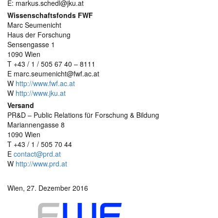
E: markus.schedl@jku.at
Wissenschaftsfonds FWF
Marc Seumenicht
Haus der Forschung
Sensengasse 1
1090 Wien
T +43 / 1 / 505 67 40 – 8111
E marc.seumenicht@fwf.ac.at
W
http://www.fwf.ac.at
W
http://www.jku.at
Versand
PR&D – Public Relations für Forschung & Bildung
Mariannengasse 8
1090 Wien
T +43 / 1 / 505 70 44
E
contact@prd.at
W
http://www.prd.at
Wien, 27. Dezember 2016