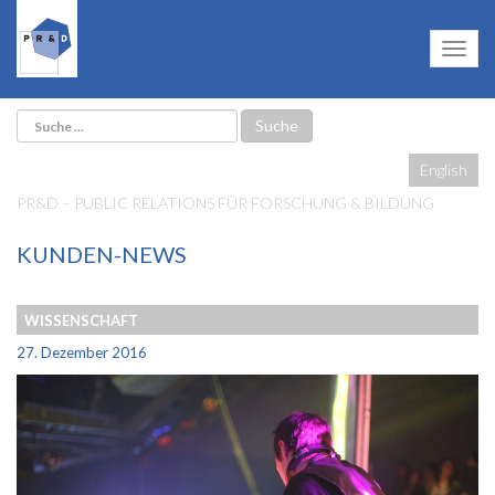
English
PR&D – PUBLIC RELATIONS FÜR FORSCHUNG & BILDUNG
KUNDEN-NEWS
WISSENSCHAFT
27. Dezember 2016