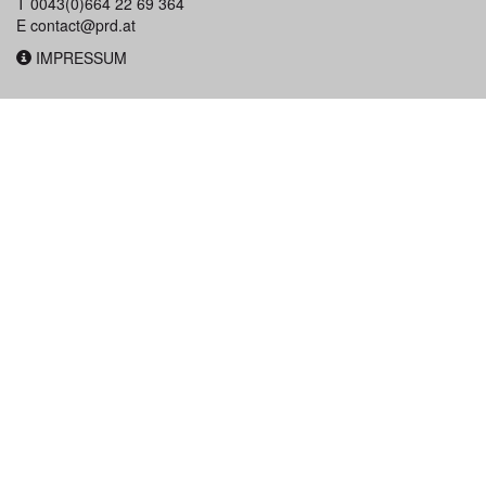
T 0043(0)664 22 69 364
E
contact@prd.at
IMPRESSUM