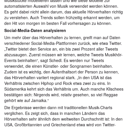
Musikstücke modellieren lassen und wie diese Modelle zur
automatisierten Auswahl von Musik verwendet werden können.
Es geht dabei nicht allein darum, das aktuelle Hörverhalten richtig
zu verstehen. Auch Trends sollen frühzeitig erkannt werden, um
den Hit von morgen im besten Fall vorhersagen zu können.
Social-Media-Daten analysieren
Um mehr über das Hörverhalten zu lernen, greift man auf Daten
verschiedener Social-Media-Plattformen zurück, wie etwa Twitter.
„Twitter bietet den Service an, ein bis zwei Prozent aller Tweets
abzusaugen. Zuerst müssen wir lernen, welche Tweets Musikhör-
Events beinhalten“, sagt Schedl. Es werden nur Tweets
verwendet, die einen Künstler- oder Songnamen beinhalten.
Zudem ist es wichtig, den Aufenthaltsort der Person zu kennen,
das Hörverhalten variiert regional stark. „In den USA ist das
Verhältnis zwischen Hiphop und Rock etwa zwei zu eins. In
Südamerika kehrt sich das Verhältnis um. Auch manche Klischees
bestätigen sich: Nirgends wird, relativ gesehen, so viel Reggae
gehört wie auf Jamaika.“
Die Ergebnisse werden dann mit traditionellen Musik-Charts
verglichen. Es zeigt sich, dass in manchen Ländern das
Hörverhalten sehr ähnlich dem weltweiten Durchschnitt ist: In den
USA, Großbritannien und Griechenland etwa wird von Twitter-