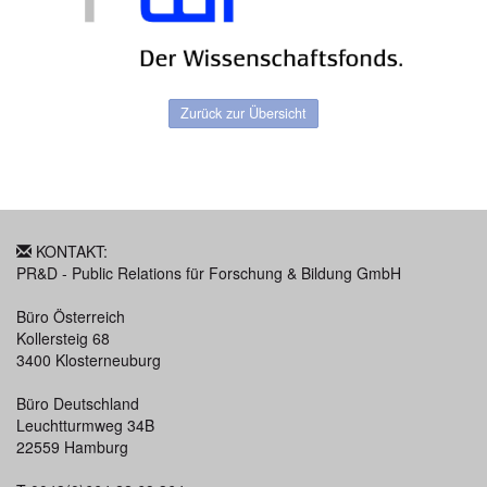
Zurück zur Übersicht
KONTAKT:
PR&D - Public Relations für Forschung & Bildung GmbH
Büro Österreich
Kollersteig 68
3400 Klosterneuburg
Büro Deutschland
Leuchtturmweg 34B
22559 Hamburg